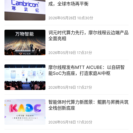
成，全球市场再平衡
长18.2%。其中，金融领域订单额同比大幅增长48.3%，汽
车领域订单同比增长5.3%，消费领域订单同比增长4.4%。
2026年05月26日 10点30分
    在通信行业，公司基于“场景+AI Agent”帮助客户提高运
词元时代算力先行，摩尔线程云边端产品
营效能，提升业务收入。首先公司与运营商联合创新，帮助
全面亮相
客户落实基于规模的价值运营，获得运营商家庭客户营销服
2026年05月19日 17点31分
务助手智能体、政企客户AI方案助手、AI一线营销助手等项
目。其次，公司积极整合互联网头部企业的权益资源和技术
摩尔线程发布MTT AICUBE：以自研智
能力，联合运营商客户，在家庭、商企客户等领域开展运营
能SoC为底座，打造家庭AI中枢
创新，帮助客户创收，获得某运营商AI智能营销、AI智能推
荐、权益引入合作运营等项目。
2026年05月19日 17点27分
    2025年上半年，公司数智运营业务实现收入约人民币
智能体时代算力新图景：鲲鹏与昇腾共筑
全栈创新底座
4.08亿元，同比下降8.8%，主要受运营商加大成本控制力
度的影响。但业务结构持续优化，其中按结果及分成付费收
2026年05月18日 17点20分
入比重为33.4%，同比增长6.7个百分点。下半年公司将加