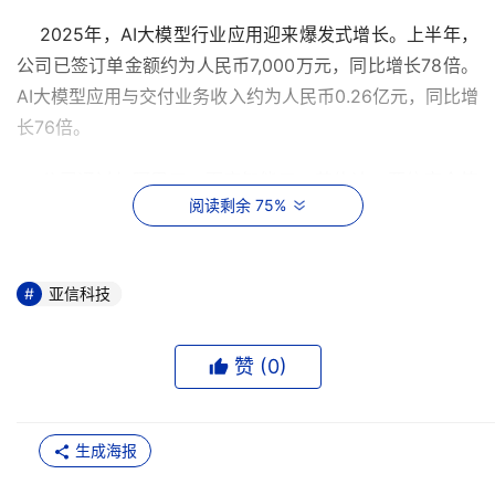
    2025年，AI大模型行业应用迎来爆发式增长。上半年，
公司已签订单金额约为人民币7,000万元，同比增长78倍。
AI大模型应用与交付业务收入约为人民币0.26亿元，同比增
长76倍。
    公司通过与阿里云、百度智能云、英伟达、亚信安全等
阅读剩余 75%
公司的合作，构建了覆盖能源电力、工业制造、交通运输、
智能零售及其他大型企业的行业大模型端到端解决方案。公
司已成为阿里云AI大模型星河计划合作伙伴，并与阿里云累
亚信科技
计共同建设近百个项目，打造出众多大模型交付标杆案例，
商机储备充足，共同推进大模型产业化落地。
赞 (
0
)
5G专网与应用业务持续发力
    公司5G专网与应用业务为电力、矿山等行业提供重要的
生成海报
新型通信网络。公司通过提供定制化的5G专网产品、领先