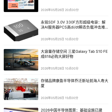
已覆盖超210个新能源场站，并实现多个能源集团客户的项
2026年05月26日 20点00分
目突破。
永铭SDF 3.0V 330F方形超级电容：解
    在矿山领域，公司与郑州煤矿机械集团有限公司组建联
决AI服务器PCS高di/dt瞬态负载冲击难
营公司，探索“矿山与装备制造数智运营”新模式。上半年公
题
司获得郑煤某智慧监管平台、中煤AI管控平台、中煤平朔某
2026年05月25日 10点00分
露天矿智慧交通等项目。此外，公司发布本安型（本质安全
大容量存储空间 三星Galaxy Tab S10 FE
型）5G专网基站获得入网许可，并与中煤科工常州院、中
成618必购大屏好物
煤电气等多家5G本安认证商达成合作。同时，公司与杭州
蛟洋通信科技有限公司已签署本安5G专网基站框采协议。
2026年05月28日 10点00分
数智运营业务结构优化，非通信行业持续增长
存储品牌康盈半导体乔迁新址前海人寿大
厦
    公司依托在通信行业超30年的业务支撑、数据治理等实
践经验，提供基于“数据聚合+场景洞察+AI赋能”的数据运营
2026年05月26日 15点00分
服务，为客户持续创造和提升价值，巩固按结果付费商业模
2026中国半导体图景：基础设施已建
式的领先地位。在非通信行业，公司上半年整体订单同比增