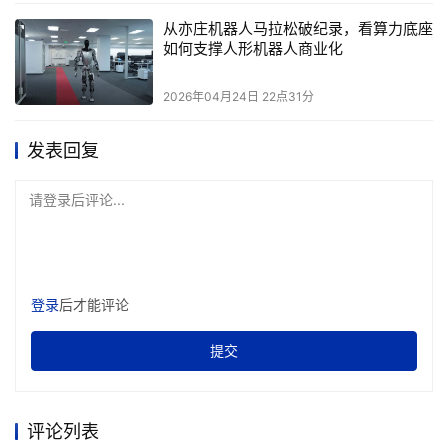
用，新签项目48个。AI工具平台部署超10省，产销品及辅
从亦庄机器人马拉松破纪录，看算力底座
助受理等数字人项目落地超10个。此外，公司稳步拓展新客
如何支撑人形机器人商业化
户与新项目，香港电讯HKT项目第一阶段系统顺利上线。
2026年04月24日 22点31分
    在政企市场联拓方面，公司聚焦数据治理、可信数据空
间、公共服务、低空经济等领域，与运营商客户携手开拓市
发表回复
场，相继落地某能源央企数据治理、某省能源局数联网、某
省建设监管公共服务平台、某市健康服务平台、某省林业和
请登录后评论...
草原局数字林业平台、某市景区智慧旅游服务平台等项目。
强化数智和云网等产品技术引领力
登录
后才能评论
    上半年，亚信科技持续聚焦“数智”、“云网”、 “IT”三大产
品体系，全面推动产品体系向AI Native演进创新，为公司
提交
三大增长引擎提供有力支撑。2025年上半年，公司研发投
入约人民币4.15亿元，持续强化数智和云网等产品技术引领
评论列表
力。