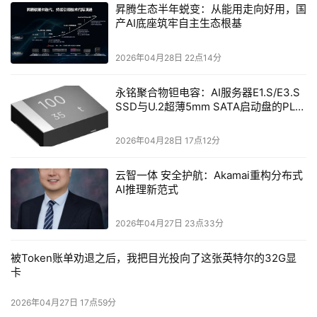
快订单节奏和收入转换，确保完成全年目标。
昇腾生态半年蜕变：从能用走向好用，国
产AI底座筑牢自主生态根基
ICT
支撑业务积极应对行业转型，加大新客户新项目拓展
2026年04月28日 22点14分
    公司明确自身软件服务提供商定位，正视传统运营商行
永铭聚合物钽电容：AI服务器E1.S/E3.S
业结构调整的现实，立足运营商业务根据地，稳固通信行业
SSD与U.2超薄5mm SATA启动盘的PLP
ICT支撑业务基本盘，为公司整体业务的提升和转型夯实基
电容选型分析
础。2025年上半年，公司ICT支撑业务市场份额保持领先，
2026年04月28日 17点12分
收入约为人民币21.18亿元，但受运营商整体投资压降等因
素影响，收入同比下降14.7%。公司通过AI注智、存量客户
云智一体 安全护航：Akamai重构分布式
AI推理新范式
新业务布局、新客户拓展、以及政企市场联拓等举措对冲
BSS业务的下行压力。同时，公司持续推进组织形态从“橄
2026年04月27日 23点33分
榄型”向“金字塔型”转变，降低交付成本，并利用AI大模型等
新工具赋能内部运营，实现降本增效目的，确保ICT支撑业
被Token账单劝退之后，我把目光投向了这张英特尔的32G显
务全年收入降幅显著收窄。
卡
2026年04月27日 17点59分
    2025年上半年，公司加速AI在BSS和OSS业务中的应