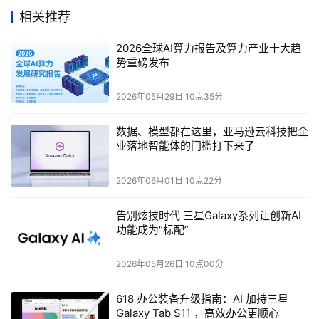
的行业解决方案，以及专业的一站式服务和交钥匙工程，打
相关推荐
造差异化竞争优势，成为5G专网领域的头部企业。2025年
上半年，公司5G专网与应用业务已签订单金额约为人民币
2026全球AI算力报告及算力产业十大趋
势重磅发布
0.82亿元，同比增长51.7%。受核电部分订单延迟、收入确
认滞后影响，5G专网收入约为人民币0.47亿元，同比下降
2026年05月29日 10点35分
26.3%。下半年，公司将加速推动订单转化，业绩将实现高
速增长。
数据、模型都在这里，亚马逊云科技把企
业落地智能体的门槛打下来了
    在核电领域，今年上半年，公司在继续保持中核集团市
场引领的基础上，成功突破华能集团，签约海南昌江核电厂
2026年06月01日 10点22分
3、4号机组5G专网项目。至此，公司服务的核电5G专网项
告别炫技时代 三星Galaxy系列让创新AI
目已覆盖全国7个核电基地29台机组，进一步夯实核电5G
功能成为“标配”
专网市场占有率第一的地位。2025年上半年，国家新批核
电领域投资超人民币2,000亿元，预计公司核电5G专网业务
2026年05月26日 10点00分
将持续增长。
618 办公装备升级指南：AI 加持三星
    在新能源领域，公司在风电、光伏市场继续发力，目前
Galaxy Tab S11 ，高效办公更顺心