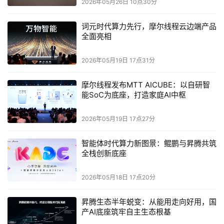
2026年05月26日 10点30分
提供交互工具，都能在有限能源下维持长期稳定运行。
词元时代算力先行，摩尔线程云边端产品
发布意义：为边缘计算场景提供通用、高效的
全面亮相
新范式
2026年05月19日 17点31分
与谷歌TPU、亚马逊Inferentia等特定用途的数据流架构不
摩尔线程发布MTT AICUBE：以自研智
同，E1具备通用计算能力，其可编程网络支持任意控制逻辑
能SoC为底座，打造家庭AI中枢
与循环结构，使其不仅能适配通用任务，也适用于AI、传感
器等对低功耗有极高要求的边缘场景。
2026年05月19日 17点27分
简单理解这就相当于嵌入式领域的RISC-V，都是为了在功
智能体时代算力新图景：鲲鹏与昇腾共筑
全栈创新底座
耗受限设备上实现高效计算能力的架构创新。
2026年05月18日 17点20分
本文来源于DOIT传媒，文章内容仅供参考，不构成投资建议。
昇腾生态半年蜕变：从能用走向好用，国
产AI底座筑牢自主生态根基