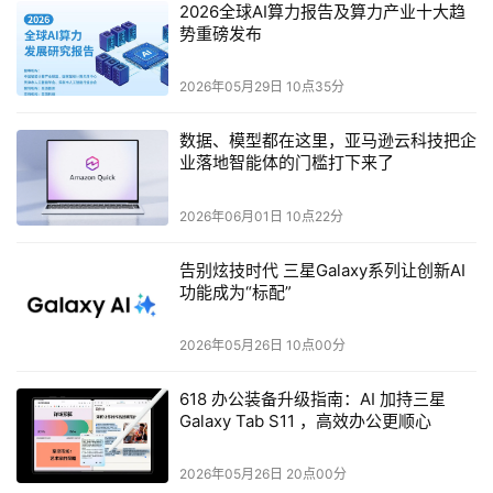
2026全球AI算力报告及算力产业十大趋
势重磅发布
E1处理器的核心创新在于采用“数据流架构”，将程序指令在
芯片上进行“空间布局”，不依赖存储器的顺序读取，具体设
2026年05月29日 10点35分
计包括：
数据、模型都在这里，亚马逊云科技把企
计算单元阵列
：由一组简化的计算单元（tiles）组成阵
业落地智能体的门槛打下来了
列，每个单元可执行指令，但省去指令读取、分支预测
等非必要功能，仅保留核心计算能力；
2026年06月01日 10点22分
可编程网络连接
：计算单元通过专门设计的可编程网络
告别炫技时代 三星Galaxy系列让创新AI
连接，数据按程序逻辑在单元间流转，前一单元的处理
功能成为“标配”
结果直接作为后一单元的输入；
2026年05月26日 10点00分
灵活适配分支逻辑
：遇到if/then/else等分支语句时，
计算单元的空间排布会相应分支，类似“铁轨岔路”，确
618 办公装备升级指南：AI 加持三星
Galaxy Tab S11 ，高效办公更顺心
保数据按正确路径流转。
配套的“effcc Compiler”编译器则负责将C语言等常见程序
2026年05月26日 20点00分