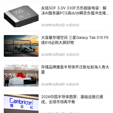
映射到硬件：为每条指令分配计算单元，并配置网络路径，
永铭SDF 3.0V 330F方形超级电容：解
确保数据按序处理。即使是包含反馈路径的“任意循环”（如
决AI服务器PCS高di/dt瞬态负载冲击难
while循环），也能通过架构设计实现通用计算——这一突
题
破解决了多数数据流架构无法支持通用计算的难题。开发者
2026年05月25日 10点00分
不需更改代码结构，便能将现有程序高效运行在E1架构上。
大容量存储空间 三星Galaxy Tab S10 FE
成618必购大屏好物
在典型嵌入式任务中（如传感器数据的快速傅里叶变换、机
器学习卷积运算），据称，E1的能效比商用超低功耗CPU
2026年05月28日 10点00分
高出10-100倍，且具备两大核心优势：
存储品牌康盈半导体乔迁新址前海人寿大
非侵入式适配性：支持C语言编程，兼容常见平台，用户无
厦
需重构代码即可迁移；
2026年05月26日 15点00分
个性化优化空间：基础模型具备泛化能力，补充少量个人数
据即可进一步提升精度，适配不同场景需求。
2026中国半导体图景：基础设施已建
成，全球市场再平衡
无论是嵌入工业设备、物联网传感器，还是为身体障碍用户