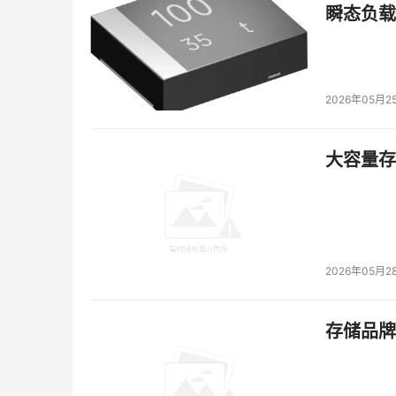
瞬态负载
为大模型训练及推理提供更灵活、更高效的并行
全景展示：“光子计算
+
光子网络”双擎驱动
2026年05月2
在展台，曦智科技全方位呈现了其“光子计算+光
大容量存储
2025
WAIC
曦智科
技展台
（H1-
A414）
2026年05月2
光子计算展区：重点展出了曦智天枢光电混合计算卡、P
以及 Gazelle 光子计算评估板，展现了硅
存储品牌
智科技2025年推出的全新支持商用算法的光电混
编程性，用户可自由配置矩阵系数，通过PCIe