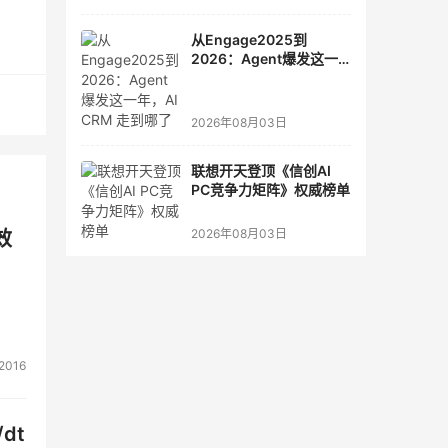
在
低损
从Engage2025到
2026：Agent爆发这一
年，AI CRM 走到哪了
2026年08月03日
联想开天登顶《信创AI
PC竞争力矩阵》权威榜单
2026年08月03日
效
技术
2016
、高
dt
连，