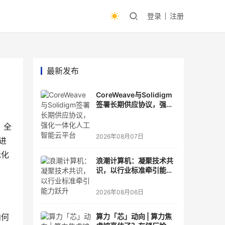
登录
注册
最新发布
CoreWeave与Solidigm
签署长期供应协议，强化
一体化人工智能云平台
，全
2026年08月07日
进
际化
浪潮计算机：凝聚技术共
识，以行业标准牵引能力
跃升
2026年08月06日
向何
算力「芯」动向 | 算力焦