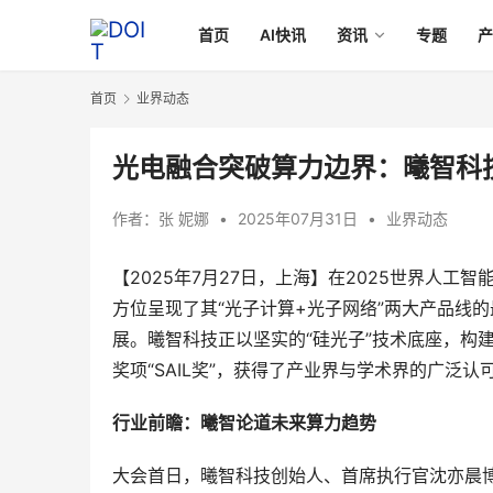
首页
AI快讯
资讯
专题
首页
业界动态
光电融合突破算力边界：曦智科技2
作者：
张 妮娜
•
2025年07月31日
•
业界动态
【2025年7月27日，上海】在2025世界人工
方位呈现了其“光子计算+光子网络”两大产品线
展。曦智科技正以坚实的“硅光子”技术底座，构
奖项“SAIL奖”，获得了产业界与学术界的广泛认
行业前瞻：曦智论道未来算力趋势
大会首日，曦智科技创始人、首席执行官沈亦晨博士