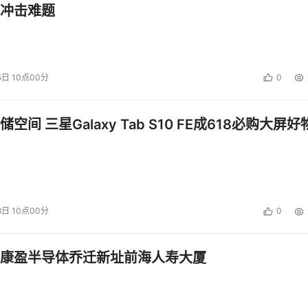
冲击难题
策略支持，从而提升集群性能。
5日 10点00分
0
子网络”两大产品线如何以光电融合突破算力边界。
空间 三星Galaxy Tab S10 FE成618必购大屏好
8日 10点00分
0
ACE 光子计算处理器、OptiHummingbird 人工智能推
光技术重塑计算范式的潜力。值得一提的是，曦智天枢光子计算处理器
康盈半导体乔迁新址前海人寿大厦
合计算卡，包含目前全球最大规模128x128光子矩阵，具备复杂
高速接口可无缝集成现有计算系统，适用于多种商用场景。