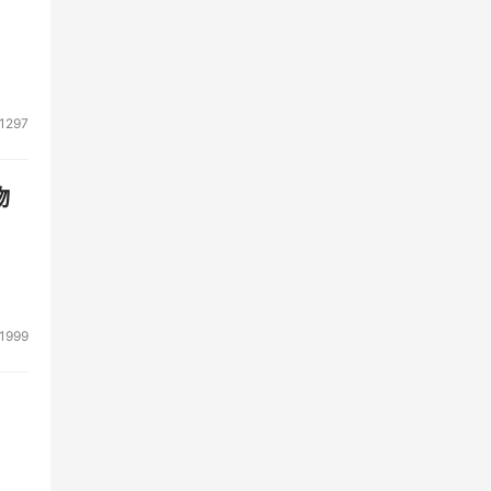
1297
物
1999
理卡
是曦
可