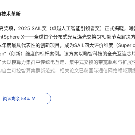
换技术革新
最高奖项，2025 SAIL奖（卓越人工智能引领者奖）正式揭晓，曦
tSphere X——全球首个分布式光互连光交换GPU超节点解决
最具代表性的创新项目，成为SAIL四大评价维度（Superior,
g）中“Innovation”（创新）维度的标杆案例。该方案以曦智科技的全光互连芯
了大规模算力集群中传统电互连、集中式交换的带宽瓶颈与扩展
的自主可控智算集群新范式，相关论文已获国际通信网络领域顶
阅读剩余 54%