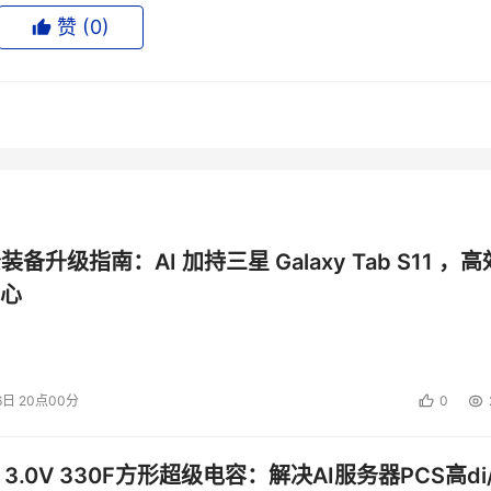
CPO光电共封装原型系统，通过将光学引擎与计算芯片（xPU）
赞 (
0
)
输距离缩短，与传统可插拔光学相比，大幅提升信号完整性并降
电转换的稳定性。
公装备升级指南：AI 加持三星 Galaxy Tab S11 ，高
心
成功案例，该项目验证了xPU-CPO光电共封装技术的可行性与
6日 20点00分
0
光学封装产业突破奠定了关键技术锚点。
也首次公开亮相。该方案采用线性直驱光互连技术，具有低延时
 3.0V 330F方形超级电容：解决AI服务器PCS高di/
机柜连接的限制，支持8台标准服务器共64张xPU卡的高速互