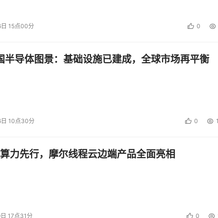
连光交互芯片、xPU-CPO光电共封装原型系统、光互连电交换超节点
硬件产品也同台展出，彰显曦智科技在解决数据中心资源解耦和池化高速
6日 15点00分
0
中国半导体图景：基础设施已建成，全球市场再平衡
携手生态伙伴，其技术与方案同步亮相国家馆、“人工智能+”创
融合算力生态建设和上海人工智能高地发展中的积极作用与广泛
6日 10点30分
0
投资建议。
算力先行，摩尔线程云边端产品全面亮相
9日 17点31分
0