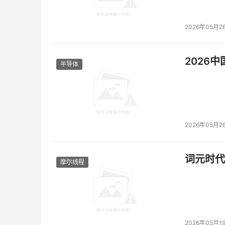
光子网络展区：除光跃LightSphere X光互
外，Photowave系列PCIe/CXL光互连
2026年05月2
挑战上的全面布局。
2026
此次曦智科技不仅在其独立展台大放异彩，更积极
半导体
成果展和各合作企业展台，展现了其在推动光电
作。
2026年05月2
本文来源于DOIT传媒，文章内容仅供参考，不构成
词元时代
摩尔线程
2026年05月1