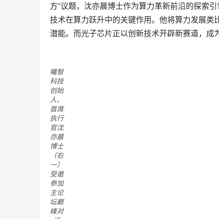
方”议题，沈亦晨博士作为算力革新前沿的探索
技术在算力跃升中的关键作用。他将算力发展类
潜能。而光子芯片正以创新技术开辟新赛道，成
曦智
科技
创始
人、
首席
执行
官沈
亦晨
博士
（右
一）
受邀
参加
主论
坛巅
峰对