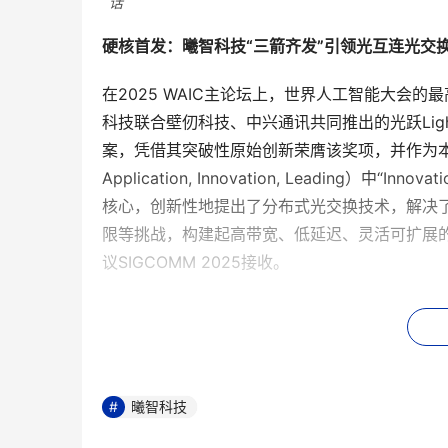
话
硬核首发：曦智科技“三箭齐发”引领光互连光交
在2025 WAIC主论坛上，世界人工智能大会的
科技联合壁仞科技、中兴通讯共同推出的光跃Ligh
案，凭借其突破性原始创新荣膺该奖项，并作为本年度
Application, Innovation, Leadin
核心，创新性地提出了分布式光交换技术，解决
限等挑战，构建起高带宽、低延迟、灵活可扩展
议SIGCOMM 2025接收。
颁奖现场：
光跃
LightSphere
X荣获SAIL
曦智科技
大奖