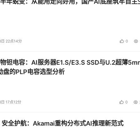
半年蜕变：从能用走向好用，国产AI底座筑牢自主
8日 22点14分
0
钽电容：AI服务器E1.S/E3.S SSD与U.2超薄5m
启动盘的PLP电容选型分析
8日 17点12分
0
 安全护航：Akamai重构分布式AI推理新范式