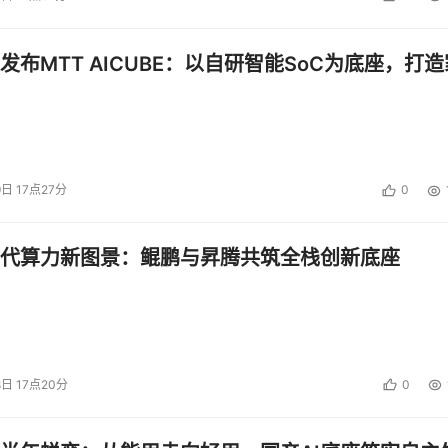
发布MTT AICUBE：以自研智能SoC为底座，打造
9日 17点27分
0
代算力新图景：鲲鹏与昇腾共筑全栈创新底座
8日 17点20分
0