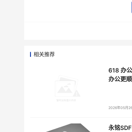
此外，曦智科技联合燧原科技推出国内首款xPU-
基板上实现光电共封装，将电芯片与光芯片的传
耗和延迟，同时显著降低系统功耗，有效提高光
国内
首款
相关推荐
xPU-
CPO
光电
618 办
共封
装原
办公更顺
型系
统
作为国内首次采用CPO技术实现GPU直接出光的
2026年05月2
方向，同时为中国人工智能基础设施建设与先进
曦智科技与沐曦合作的光互连电交换超节点方案
永铭SDF
带宽、低功耗的特点，并支持长距离传输，突破跨