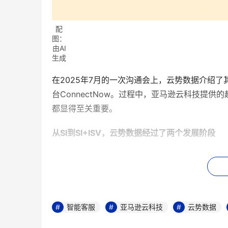
配
图：
由AI
生成
在2025年7月的一次沟通会上，云势数据介绍了其
台ConnectNow。过程中，亚马逊云科技提
都显得至关重要。
从SI
到SI+ISV
，云势数据经过了两个发展阶段
云势数据与亚马逊云科技的合作始于2015年公司
两个阶段。
2015年至2020年，作为传统的系统集成商（S
智能客服
亚马逊云科技
云势数据
马逊云科技迁移能力认证的合作伙伴。2021年开始
的客户服务场景经验。