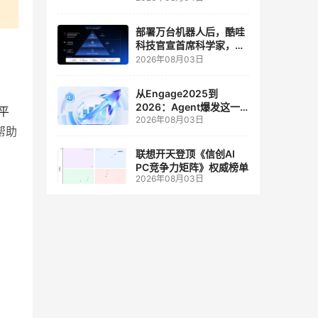
人工智能和边缘计算联合
实验室
部署万台机器人后，酷哇
科技官宣首席科学家，要
让世界模型交付生产力
2026年08月03日
从Engage2025到
2026：Agent爆发这一
平
2026年08月03日
年，AI CRM 走到哪了
帮助
联想开天登顶《信创AI
PC竞争力矩阵》权威榜单
2026年08月03日
分为
过亚
深厚