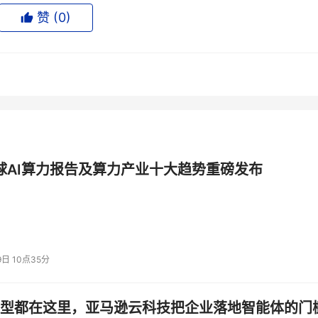
赞 (
0
)
考如何基于AI做更多服务。于是，基于对Amazon Connect
者结合，从渠道服务商转型为具有自家产品的产品服务商，推出
渠道伙伴间的界限正变得模糊，许多SI正在转型为ISV解决方案开发商
AI技术带来的效率和生产力的大提升。
能化联络中心
全球AI算力报告及算力产业十大趋势重磅发布
工作者输出的效率。工业革命提升了机器效率，而AI革命正在提
营销这两大紧密相连的场景，提出了“销服一体化”的核心理念
onnectNow展示了一个完整的客户互动链条：
9日 10点35分
邮件以及社交平台触达用户；同时，它将智能客服与人工坐席深度
接基于RAG的知识管理平台以及其他企业系统，提供完整的客
型都在这里，亚马逊云科技把企业落地智能体的门