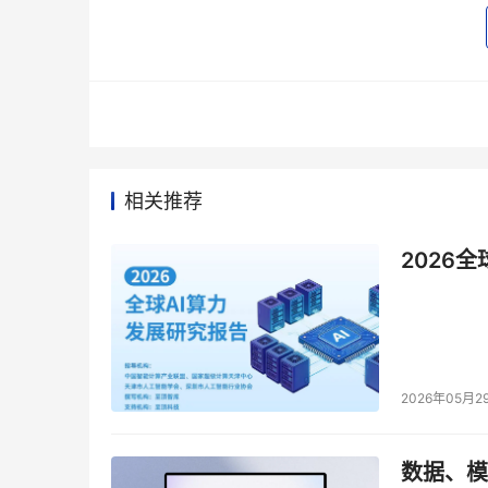
然而,随着生成式AI技术潮流的到来，云势数据开始思
深刻理解和对AI潜力的洞察，云势数据决定将二
ConnectNow。
亚马逊云科技CEO Matt Garman曾提到，
势数据作为这一趋势的践行者，背后反映出生成式
相关推荐
ConnectNow
：AI
驱动的“
销服一体化”
全渠道智
2026
周利锋认为，生成式AI的核心价值在于优化脑力
务效率。基于此，云势数据选择了客户服务与智能
ConnectNow正是在这一理念下诞生的产品，C
2026年05月2
平台支持超过20种渠道接入，支持通过电话、
合，为用户提供兼顾效率和体验的服务；后端则对
数据、模