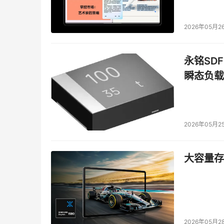
ConnectNow通过AI驱动的解决方案，支
2026年05月2
提供高效、稳定的客户服务响应，显著提升玩家
在电商领域，用户更习惯通过图文形式交互，需要更
永铭SDF
30余个组件，包括图文展示组件和热点问题组
瞬态负载
制造业、新能源与汽车行业的客户服务以电话为
常常需要视频介入与大文件上传，因此对多渠道
2026年05月2
云势数据打造了更具情绪表现力的人机交互体验
的距离。而在金融等对严谨性要求极高的行业中
大容量存储
不同行业对功能的需求也不一样。比如，金融行业
又比如，电商与零售客户对服务响应速度要求高
某上市公司在欧洲市场表现突出，通过接入云势数据的C
覆盖全球30多种语言的7×24小时客服支持。上
2026年05月2