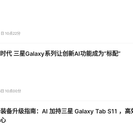
I技术的深度，而在于工程化能力和用户触手可及的便捷性。平台上提
的管理者能轻松将AI能力用起来。
1日 10点22分
为企业申请全球120多个国家/地区的本地电话线路，以满足当地的合
多地部署，完全满足GDPR等区域性合规要求。
时代 三星Galaxy系列让创新AI功能成为“标配”
 Agent展现了其强大的多任务处理能力。在与用户流畅对话、安抚情绪
多项复杂任务，整个交互时延控制在2秒以内，体验已高度拟人化
6日 10点00分
的深度融合。我们看到，ConnectNow针对不同行业特性提供
公装备升级指南：AI 加持三星 Galaxy Tab S11 ，高
新版出现严重Bug就会引发大量用户投诉，瞬间冲击客服系统
心
应对，极易导致处理效率下降、用户满意度下滑。