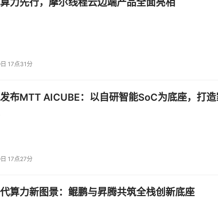
算力先行，摩尔线程云边端产品全面亮相
netes Service (Amazon EKS) 容器服务获得了极致的弹性伸缩
和闲时成本，通过使用Amazon OpenSearch作为向量数据库，
帮助。在亚马逊云科技的各种展会上，都能看到云势数据的影子
9日 17点31分
etplace的海外区与中国区，借助其全球销售网络触达更广泛的客户
发布MTT AICUBE：以自研智能SoC为底座，打造
业生态。虽然像客服人员这种重复性岗位会被替代，但新的岗位
流程将应运而生。
9日 17点27分
复性工作，”他总结道，“云势数据将继续与亚马逊云科技携手，在
品，将销服一体化的价值带给全球更多企业，实现真正的业务共赢。”
代算力新图景：鲲鹏与昇腾共筑全栈创新底座
投资建议。