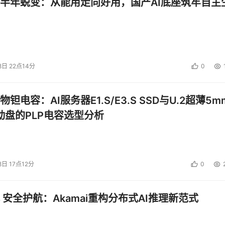
半年蜕变：从能用走向好用，国产AI底座筑牢自主
000 Blackwell架构GPU，性能较上一代分别提升高达36%和33%，实力
文件，还是创建2D/3D模型，皆能轻松胜任。
表现，成为高级用户、金融分析师与新锐创作者的理想之选。
8日 22点14分
0
钽电容：AI服务器E1.S/E3.S SSD与U.2超薄5m
启动盘的PLP电容选型分析
8日 17点12分
0
 安全护航：Akamai重构分布式AI推理新范式