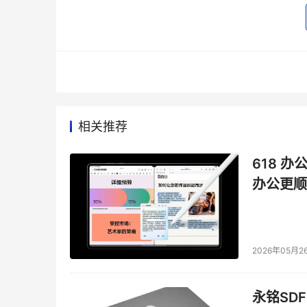
Premium
Dell Pro Max 14/16 Premium：精英性能，
Dell Pro Max 14/16 Premium集
品线中设计感最为出众的标杆机型，它专为追求
作为新推出的14/16英寸移动工作站，Dell Pro 
相关推荐
处迸发，设计、剪辑与创新工作都能即刻展开。1
是内容创作、协同合作还是项目展示，都能以锐利
618 办
DisplayHDR TrueBlack 1000认
办公更顺
想，还是共研工程方案，每一处细节都能在屏幕
即便机身保持便携设计，性能表现依然毫不妥协。Dell Pro 
Blackwell GPU与45W 英特尔 ® 酷睿™ U
2026年05月2
机型更高达23%，性能跃升显著1。无论是视频
永铭SDF
Dell Pro Max 16/18 Plus：澎湃动能，随行无界