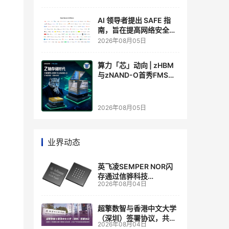
AI 领导者提出 SAFE 指
南，旨在提高网络安全透
明度
2026年08月05日
算力「芯」动向 | zHBM
与zNAND-O首秀FMS
2026 ：三星把HBM叠上
GPU头顶，内存战争换了
个维度，z轴算盘的魅力
2026年08月05日
在哪？
业界动态
英飞凌SEMPER NOR闪
存通过信骅科技
2026年08月04日
AST2700 BMC认证，全
面强化其数据中心服务器
管理
超擎数智与香港中文大学
（深圳）签署协议，共建
2026年08月04日
人工智能和边缘计算联合