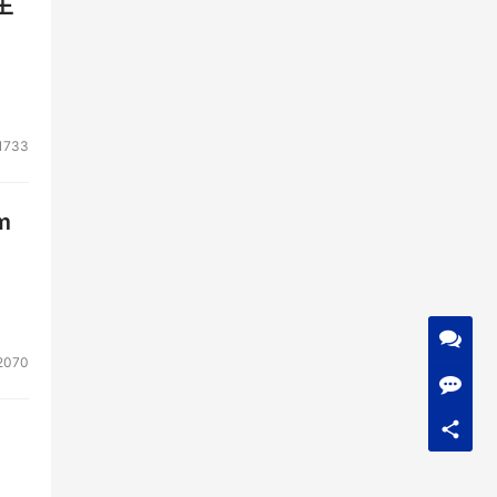
生
全
1733
m
2070