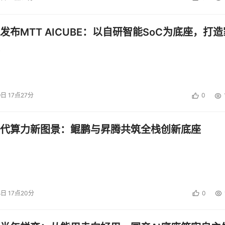
发布MTT AICUBE：以自研智能SoC为底座，打造
9日 17点27分
0
代算力新图景：鲲鹏与昇腾共筑全栈创新底座
ax 14/16作为Pro Max系列的入门之选，完美契合用户的需求。
用户的每一份目标保驾护航。该系列提供14英寸和16英寸两种
效办公随心随行。续航表现同样值得信赖——14英寸机型最长可达1
天移动办公需求。
8日 17点20分
0
14/16系列搭载AMD锐龙AI处理器，其NPU算力可达50+ TOPS，
16还可选配最高45W英特尔®酷睿™ Ultra 9 285H处理器，以及最