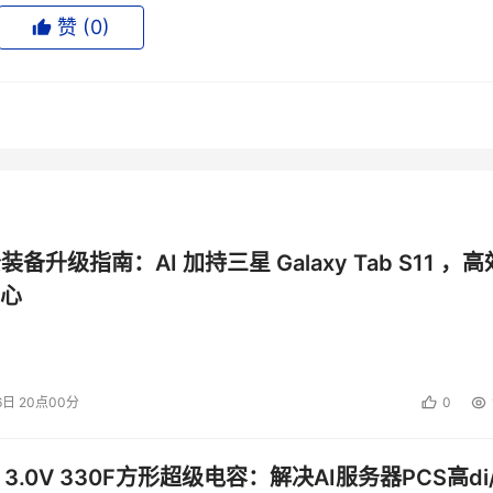
赞 (
0
)
便捷随行
便携性、时尚设计与强劲性能于一身，以现代美学设计融合前沿功能体验。作为
美学与实力并重的用户量身打造。
Max 14/16 Premium让用户的创意工作室随行而至——无论灵感
6英寸机型机身设计纤薄且精致，搭载4K串联式OLED显示屏，
鲜活的动态清晰度让画面跃然屏上。该屏幕通过VESA 
公装备升级指南：AI 加持三星 Galaxy Tab S11 ，高
证，能够呈现极致深邃的暗部细节，带来令人惊叹的视觉张力。无论是推演创意
心
上清晰绽放，尽显专业质感。
Max 14/16 Premium最高搭载NVIDIA RTX™ PRO 300
ltra 9 285H处理器，其中14英寸机型图形性能较上一代提升19%，16
6日 20点00分
0
剪辑还是海量数据分析，各类任务都能流畅运行、游刃有余。
 3.0V 330F方形超级电容：解决AI服务器PCS高di/