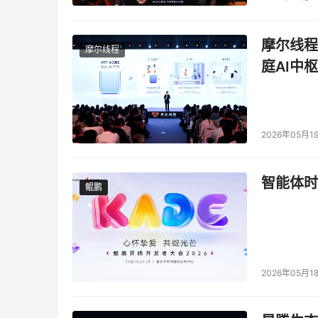
摩尔线程
摩尔线程
庭AI中枢
Dell
Pro
Max
16
Plus
2026年05月1
Dell Pro Max 14/16：日常可靠，体验升级
智能体时
鲲鹏
鲲鹏
对于追求创造力与效率兼顾的用户，Dell Pro M
为轻量工作负载设计，以稳定性能与可靠表现，为
选择，其中14英寸机型起重量仅3.95磅，让高
小时，16英寸机型更延至20小时5，从容应对全
2026年05月1
机身小巧便携，性能杰出卓越。Dell Pro Max 
专属的AI驱动体验。此外，Dell Pro Max 14/