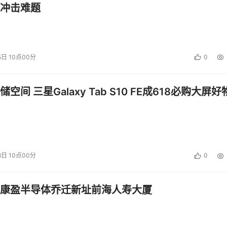
冲击难题
Plus以移动形态承载台式机级别的巅峰性能。其配备16/18英寸大屏
处理、创意设计与深度分析，更以超凡性能为高效工作全程护航
O 5000 Blackwell GPU、55W英特尔®酷睿™ Ultra 9 285HX处理
5日 10点00分
0
负载而生。其中16 Plus与18 Plus机型的图形性能较上一代
AI建模训练、复杂仿真运算，还是大规模数据分析，这些设备都
空间 三星Galaxy Tab S10 FE成618必购大屏好
流畅运行，从容应对各类高负载挑战。
l Pro Max Plus系列采用创新散热方案，即便运行资源密集
高提升36%4。今年推出的CAMM2内存技术搭配高达256G
劲支撑，轻松应对日益繁重的工作负载挑战。
8日 10点00分
0
s系列将澎湃性能与智能设计完美融合，不断突破边界，解锁无限可能。
康盈半导体乔迁新址前海人寿大厦