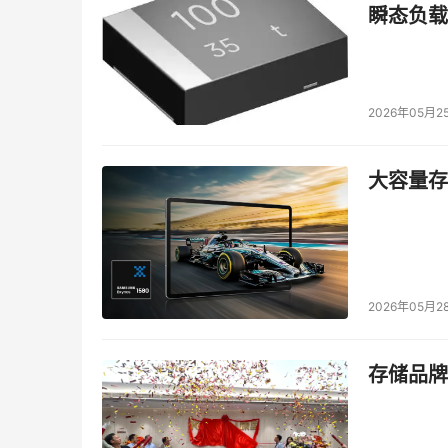
瞬态负载
面对复杂或数据密集型任务，Dell Pro Max 
项，不仅带来开阔的屏幕空间，从容支持多任务
Dell Pro Max Plus系列搭载NVIDIA RTX™ PR
2026年05月2
器，以及至高16TB存储容量，专为驾驭超高强度工作
提升53%和44%2，强劲表现一览无余。无论是
大容量存储
超凡速度与强劲性能，确保计算密集型项目全程
这一切的实现，正是得益于其领先的散热技术3。Del
作负载，仍能在保持低温运行的同时，将整体性能最
大容量模组，更为AI开发者与专业用户提供了强
2026年05月2
值得再次强调的是，Dell Pro Max Plu
存储品牌