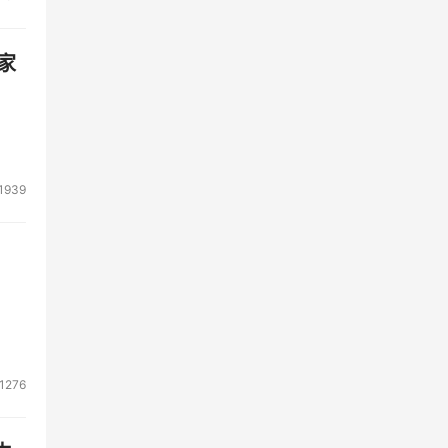
家
1939
其专
屏幕
8
1276
带来
高配