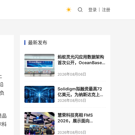
登录
注册
最新发布
蚂蚁灵光闪应用数据架构
首次公开，OceanBase
披露关键实践
2026年08月06日
上
沿
Solidigm拟融资最高72
高负
亿美元，为纳斯达克上市
做准备
2026年08月05日
慧荣科技亮相 FMS
是品
2026，展示面向
尔科
Agentic AI 应用的新一代
存储方案
2026年08月05日