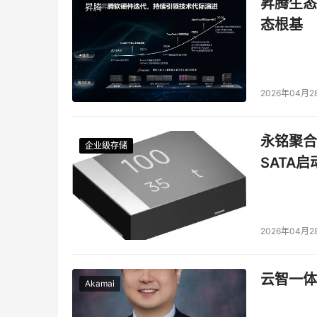
昇腾生态
备572 AI TOPS的NVIDIA RTX™ PRO 2
昇腾
态根基
面进阶6。无论是驱动设计应用、处理大型Excel
Dell Pro Max 14/16以始终如一的可靠
2026年04月2
永铭聚合物
企业级存储
企业级存储
企业级存储
企业级存储
SATA
2026年04月2
云智一体
Akamai