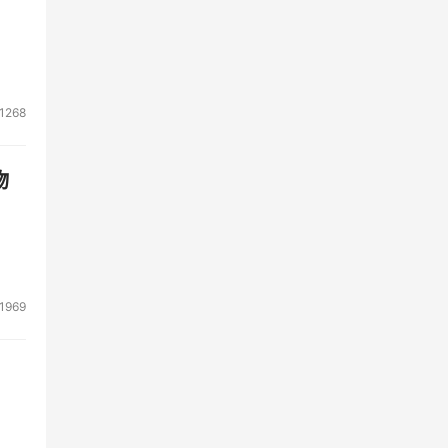
选
。
1268
分别
能以
物
型工
B的
1969