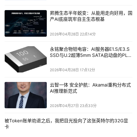
MiniMax的物理引擎突破还是Midjourney的世界模型构
昇腾生态半年蜕变：从能用走向好用，国
想，都指向同一个终极目标——打造可交互的虚拟现实世
产AI底座筑牢自主生态根基
界。在这场技术革命中，中国创新力量已然站在了舞台中
央。
2026年04月28日 22点14分
结语：
永铭聚合物钽电容：AI服务器E1.S/E3.S
SSD与U.2超薄5mm SATA启动盘的PLP
电容选型分析
“当MiniMax用10秒1080P的动态特效，刷新了我们对‘清
晰’与‘真实’的理解；当Midjourney以10美元/月的亲民价
2026年04月28日 17点12分
格，让视频创作不再是少数人的专利——全球视频生成模型
云智一体 安全护航：Akamai重构分布式
的竞争，早已不再是单纯的技术较量，而是关于‘未来内容
AI推理新范式
如何被创造’的深刻变革。
2026年04月27日 23点33分
看看AAVA榜单前十名中七个中国名字，再看看技术指标和
商业模式的双重突破：中国力量正以扎实的技术实力和对用
被Token账单劝退之后，我把目光投向了这张英特尔的32G显
卡
户需求的精准把握，重新制定全球AI视频的规则。无论是
MiniMax用代码造出以假乱真的物理特效，还是