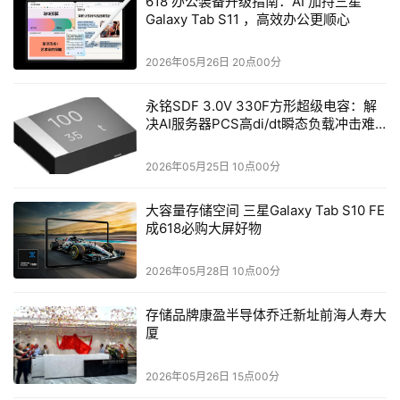
618 办公装备升级指南：AI 加持三星
同时，提供两种运动幅度设置：
Galaxy Tab S11 ，高效办公更顺心
低运动（Low motion）
：适用于相机基本不动、主体缓慢
2026年05月26日 20点00分
运动的场景（如氛围图），但有时可能出现完全不动的情
况。
永铭SDF 3.0V 330F方形超级电容：解
决AI服务器PCS高di/dt瞬态负载冲击难
题
高运动（High motion）
：适用于相机和主体都大幅度运动
2026年05月25日 10点00分
的场景，效果更具动态感，不过出错概率相对较高。
大容量存储空间 三星Galaxy Tab S10 FE
关于视频扩展，生成的视频可进行“扩展”操作，每次延长约
成618必购大屏好物
4秒，最多可延长四次。目前，视频分辨率为480p。
2026年05月28日 10点00分
Midjourney
祭出杀手锏定价策略——基础版月费仅需10美
元
，宣称比同类产品便宜25倍以上。这一策略与其在图像
存储品牌康盈半导体乔迁新址前海人寿大
生成领域的成功路径高度一致，旨在通过降低创作门槛快速
厦
占领C端市场。目前虽仅开放网页端，但其"松弛模式"无限
2026年05月26日 15点00分
生成等权益已引发创作者群体高度期待。