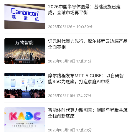
2026中国半导体图景：基础设施已建
全球竞速：
成，全球市场再平衡
中国军团主导创新话语权
2026年05月26日 10点30分
从OpenAI Sora到Google Veo，从字节即梦到快手可灵，
词元时代算力先行，摩尔线程云边端产品
视频生成模型已成为全球AI巨头必争之地。而最新行业格局
全面亮相
显示，中国企业正在改写游戏规则——AAVA榜单Top10中
本土企业独占七席，前五名包揽四席，这种压倒性优势在科
2026年05月19日 17点31分
技史上绝无仅有。
摩尔线程发布MTT AICUBE：以自研智
能SoC为底座，打造家庭AI中枢
技术指标与商业模式的协同创新成为破局关键。MiniMax通
过底层模型优化实现性能跃升，Midjourney则以生态整合
2026年05月19日 17点27分
构建护城河，二者分别代表了"技术优先"与"体验为王"的两
条发展路径。随着Meta、Adobe等巨头加速入场，这场关
智能体时代算力新图景：鲲鹏与昇腾共筑
乎下一代内容生产范式的争夺战必将更加精彩纷呈。
全栈创新底座
"视频生成的下一个战场将是实时交互与物理仿真。"无论是
2026年05月18日 17点20分