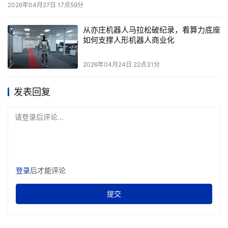
2026年04月27日 17点59分
Midjourney用独到美学降低创作门槛，它们都在追问同一
个核心：下一代的视频，如何更逼真、更随心所欲、更能打
从亦庄机器人马拉松破纪录，看算力底座
如何支撑人形机器人商业化
动人？
2026年04月24日 22点31分
这场竞争的终点，或许藏在更远的未来图景里：当实时生成
互动视频成为日常，当虚拟与现实的界限因物理仿真而模
发表回复
糊，我们终将抵达一个‘想到即看到，看到即触到’的世界。
在那里，中国创新早已不是追赶者，而是规则的塑造者和崭
请登录后评论...
新世界的开拓者。”
本文来源于DOIT传媒，文章内容仅供参考，不构成投资建议。
登录
后才能评论
提交