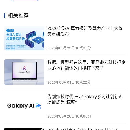
video dynamic effects, enhanced command
responsiveness”，确保动作流畅自然、镜头可控性增
相关推荐
强。
2026全球AI算力报告及算力产业十大趋
势重磅发布
2
2026年05月29日 10点35分
Midjourney V1
：
数据、模型都在这里，亚马逊云科技把企
美学驱动的普惠型视频工具
业落地智能体的门槛打下来了
与MiniMax的技术攻坚不同，Midjourney选择以美学基因
2026年06月01日 10点22分
切入市场。其视频模型V1延续了品牌标志性的艺术风格，支
持用户通过"图像转视频"功能将静态图片转化为5秒短视
告别炫技时代 三星Galaxy系列让创新AI
功能成为“标配”
频，并提供自动/手动双模式运动控制。值得注意的是，该
模型创新性地引入"扩展生成"机制，单次任务可产出最长20
2026年05月26日 10点00分
秒素材，单位成本仅相当于传统图像生成的1/8。