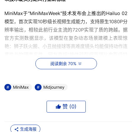
MiniMax于"MiniMaxWeek"技术发布会上推出的Hailuo 02
模型，首次实现10秒级长视频生成能力，支持原生1080P分
辨率输出，相较此前行业主流的720P实现了质的跨越。据
官方实测数据显示，该模型在复杂动态场景建模上表现惊
艳：狮子跃火圈、小丑抛接球等高难度镜头均能保持动作连
贯性与物理真实性，网友直呼"墙体碎裂细节堪比电影级特
效"。
阅读剩余 70%
Hailuo
02 
核心亮点：
MiniMax
Midjourney
1080P全高清输出：Hailuo 02模型支持Native 1080P
视频输出，比以往的720P有了质的飞跃；
赞 (
0
)
10秒超长动态：支持10秒超长一镜到底视频，续航更持
久、叙事更连贯；
生成海报
强化动态特效与物理表现：官方强调其“superior