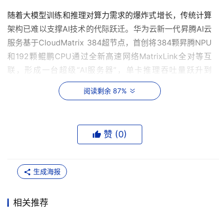
随着大模型训练和推理对算力需求的爆炸式增长，传统计算
架构已难以支撑AI技术的代际跃迁。华为云新一代昇腾AI云
服务基于CloudMatrix 384超节点，首创将384颗昇腾NPU
和192颗鲲鹏CPU通过全新高速网络MatrixLink全对等互
联，形成一台超级“AI服务器”，单卡推理吞吐量跃升到
2300 Tokens/s，与非超节点相比提升近4倍。超节点架构
阅读剩余 87%
能更好地支持混合多专家MoE大模型的推理，可以实现“一
卡一专家”，一个超节点可以支持384个专家并行推理，极
大提升效率；同时，超节点还可以支持“一卡一算子任务”，
赞 (
0
)
灵活分配资源，提升任务并行处理，减少等待，将算力有效
使用率（MFU）提升50%以上。
生成海报
对于万亿、十万亿参数的大模型训练任务，在云数据中心，
还能将432个超节点级联成最高16万卡的超大集群；同时，
相关推荐
超节点还可以支持训推算力一体部署，如“日推夜训”，训推
算力可灵活分配，帮助客户资源使用最优。