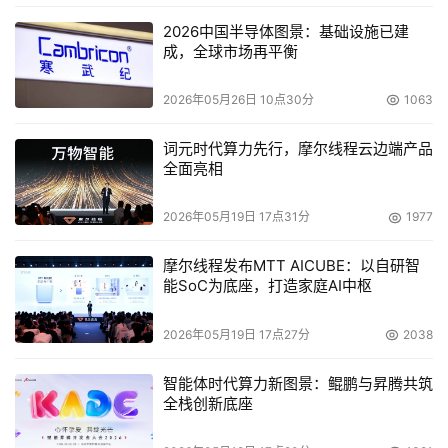
盘古
自然语言处理
NLP大模型
：
全新的718B 深度思考模型
是一个由256个专家组成的MoE大模型，在知识推理、工具
2026中国半导体图景：基础设施已建
成，全球市场再平衡
调用、数学等领域大幅增强，处于业界第一梯队。盘古大模
型基于昇腾云的全栈软硬件训练，标志着基于昇腾可以打造
2026年05月26日 10点30分
1063
出世界一流大模型。
词元时代算力先行，摩尔线程云边端产品
同时，盘古大模型5.5在高效长序列、低幻觉、快慢思考融
全面亮相
合、Agent等特性上进行升级，提升用户体验。例如，盘古
提出了自适应快慢思考合一的技术，通过构建难度感知的快
2026年05月19日 17点31分
1977
慢思考数据和两阶段渐进训练，实现模型根据问题难易程度
摩尔线程发布MTT AICUBE：以自研智
自适应地切换快慢思考，简单问题敏捷回复，复杂问题深度
能SoC为底座，打造家庭AI中枢
思考，整体模型推理效率提升8倍。盘古深度研究
DeepDiver通过长链难题合成、渐进式奖励等关键技术，可
2026年05月19日 17点27分
2038
以在网页搜索、常识性问答等应用上获得很高的执行效率，
智能体时代算力新图景：鲲鹏与昇腾共筑
如可以在5分钟内完成超过10跳的复杂问答、生成万字以上
全栈创新底座
的专业调研报告等，大幅提升工作效率。