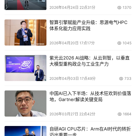
一种水稻材料进行了株型改良，株高较常规品种降低约
2026年04月24日 22点31分
1370
25%，抗倒伏能力显著提升，同时产量不受影响。
智算引擎赋能产业升级：思源电气HPC
体系化能力应用实践
会上，张平安发布盘古医学、金融、政务、工业、汽车五个
具备深度思考能力的行业自然语言大模型，加速行业智能
2026年04月20日 17点17分
1045
化，并将在6月底正式上线。
紫光云2026 AI战略：从云到智，以垂直
盘古多模态大模型：
全新发布基于盘古多模态大模型的世界
大模型重构政企与工业生产力
模型，可以为智能驾驶、具身智能机器人的训练，构建所需
要的数字物理空间，实现持续优化迭代。
2026年04月03日 17点49分
733
例如，在智能驾驶领域，输入首帧的行车场景、行车控制信
中国AI已入下半场：从技术狂欢到价值落
地，Gartner解读关键变局
息和路网数据，盘古世界模型就可以生成每路摄像头的行车
视频和激光雷达的点云，能够为智能驾驶生成大量的训练数
2026年03月27日 22点42分
1664
据，而无需依赖高成本的路采。广汽集团与华为云深度合
作，依托盘古多模态大模型，实现了2D视频模态与3D点云
自研AGI CPU芯片：Arm在AI时代的转折
模态的像素级对应，在数分钟内即可完成复杂场景Corner 
迈出重要一步