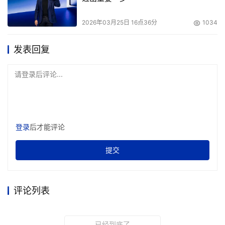
case的复原，为端到端模型“两天一个版本”的高效迭代提供
2026年03月25日 16点36分
1034
了强力支撑。
发表回复
同时，华为云也基于盘古大模型的多模态能力及思维能力，
正式发布CloudRobo具身智能平台。该平台整合了数据合
请登录后评论...
成、数据标注、模型开发、仿真验证、云边协同部署以及安
全监管等端到端能力，提供具身多模态生成大模型、具身规
划大模型、具身执行大模型三大核心模型，加速具身智能创
新。面对具身智能领域机器人品类多、传感器类型多、接口
登录
后才能评论
协议多等挑战，华为云提出了机器人到云的联接协议
R2C（Robot to Cloud），希望与机器人伙伴与行业组织
提交
共同打造R2C开放协议，让更多的机器人本体能够拥有高效
安全的智能。
评论列表
盘古预测大模型：
采用业界首创的triplet transformer统一
预训练架构，将不同行业的数据，包括工艺参数的表格数
已经到底了