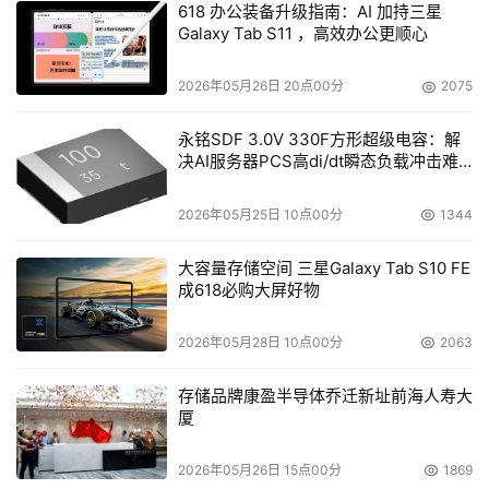
618 办公装备升级指南：AI 加持三星
Galaxy Tab S11 ，高效办公更顺心
当前，昇腾AI云服务已经成为AI基础设施的最优选择，为科
大讯飞、新浪、硅基流动、面壁智能、中科院、360等超过
2026年05月26日 20点00分
2075
1300家客户提供澎湃的AI算力，加速千行万业智能化升
级。
永铭SDF 3.0V 330F方形超级电容：解
决AI服务器PCS高di/dt瞬态负载冲击难
题
盘古大模型5
.5
全面升级 
加速重塑千行万业
2026年05月25日 10点00分
1344
一直以来，华为云盘古大模型都坚定地聚焦行业，在解难
大容量存储空间 三星Galaxy Tab S10 FE
题、做难事的道路上不断攻坚克难，重塑千行万业。本次大
成618必购大屏好物
会上，华为云重磅发布盘古大模型5.5，五大基础模型全面
升级，为行业提供全新价值。
2026年05月28日 10点00分
2063
存储品牌康盈半导体乔迁新址前海人寿大
厦
盘古大模型5.5正式发布
2026年05月26日 15点00分
1869