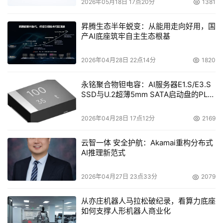
2026年05月18日 17点20分
1381
昇腾生态半年蜕变：从能用走向好用，国
华为诺亚方舟实验室主任王云鹤
产AI底座筑牢自主生态根基
盘古大模型的使命是让各个行业不必重复“造轮子”，不必从
2026年04月28日 22点14分
1820
零打造自己的企业大模型。华为云面向企业提供了盘古基础
及行业大模型、预训练和后训练语料、数据工程工具集、模
永铭聚合物钽电容：AI服务器E1.S/E3.S
SSD与U.2超薄5mm SATA启动盘的PLP
型训练工具集、行业裁判模型、行业评测平台六大核心能
电容选型分析
力，通过华为云ModelArts完备的工具链和工程化的方法，
2026年04月28日 17点12分
2169
将企业自己沉淀的数据资产，进行高质量的增训、微调和强
化学习，让行业客户能够快速打造自己的专业大模型。
云智一体 安全护航：Akamai重构分布式
AI推理新范式
中国农业科学院在盘古大模型基础上，增训海量专业文献与
跨物种多组学数据，构建了面向育种领域的农业科学发现大
2026年04月27日 23点33分
2079
模型，实现精准农业专业知识问答、高效基因分析和定向位
从亦庄机器人马拉松破纪录，看算力底座
点设计，缩短了早期研发周期，提升了目标性状改良精准
如何支撑人形机器人商业化
性。当前，农科院团队已基于该农业科研智能系统成功地对