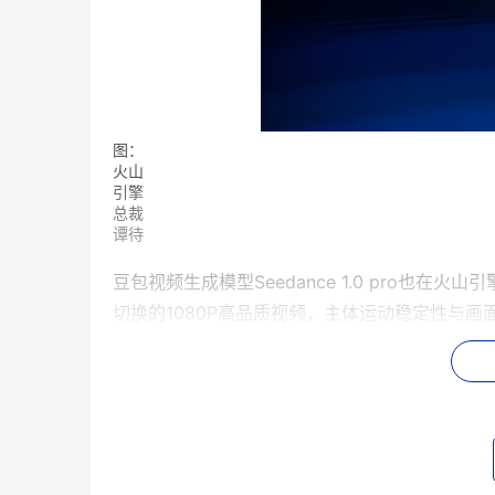
图：
火山
引擎
总裁
谭待
豆包视频生成模型Seedance 1.0 pro也
切换的1080P高品质视频，主体运动稳定性与画
在国际知名评测榜单 Artificial Analysi
可灵2.0等优秀模型。
目前，豆包大模型已涵盖多模态、视频、图像、
用上，豆包大模型服务着全球TOP10手机厂商中