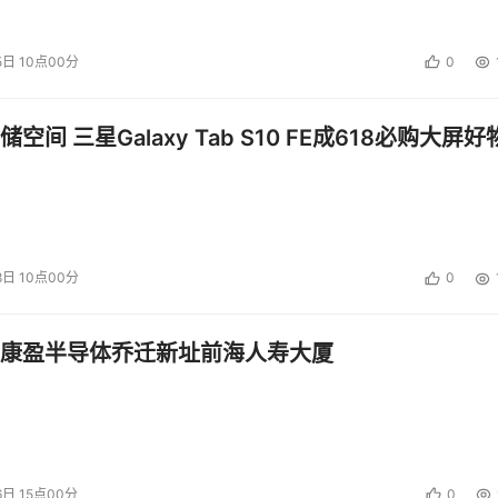
为微博提供上亿TPM的资源保障，使微博得以将云上公共API
点流量高、跨云灾备困难等技术难题。
5日 10点00分
0
6.4万亿，较去年5月首次发布时增长137倍。另据IDC报告，豆包
46.4%。
空间 三星Galaxy Tab S10 FE成618必购大屏好
提升，是构建Agent的关键要素。同时，由于Agent每次执
来，才能推动Agent的规模化应用。
8日 10点00分
0
输入长度”区间定价，深度思考、多模态能力与基础语言模型统一价
价格为0.8元/百万tokens、输出8元/百万tokens，综合成
康盈半导体乔迁新址前海人寿大厦
Seedance 1.0 pro模型每千 tokens仅0.015元，每生成一
原生全栈服务升级，发布了火山引擎MCP服务、PromptPilot 
架等产品，并推出多模态数据湖、AICC私密计算、大模型应用防
6日 15点00分
0