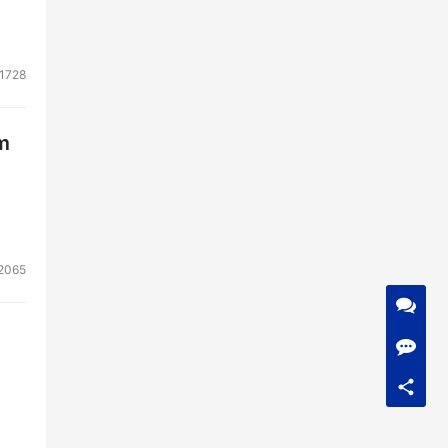
1728
m
2065