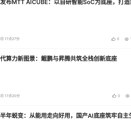
发布MTT AICUBE：以自研智能SoC为底座，打造
9日 17点27分
0
续进步，AI有机会成为调度者，通过调用不同的 Agent 和工
降低开发门槛，提升开发效率。洪定坤表示，豆包1.6模型在编程能力上
代算力新图景：鲲鹏与昇腾共筑全栈创新底座
新模型将很快推送给用户。
用TRAE辅助开发。TRAE 的整体月活用户已经超过了 100 
代会推动开发范式与技术架构全面升级。他说：“PC时代主体是
8日 17点20分
0
。Agent能够自主感知、规划和反思，完成复杂任务。从被动工具转
助力企业构建和大规模应用Agent。”
半年蜕变：从能用走向好用，国产AI底座筑牢自主
投资建议。