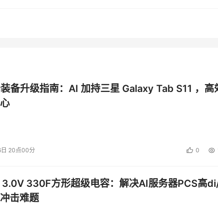
表演讲，介绍了联想与火山引擎在“天禧个人超级智能体”等方
安全，在火山引擎AI机密计算核心技术的支持下，联想的‘可信混
从终端延伸至云端，做到无网安全，有网同样安全。这是联想与火
式AI安全架构的搭建具有里程碑意义。”
公装备升级指南：AI 加持三星 Galaxy Tab S11 ，高
“我们与字节跳动旗下火山引擎的合作，就是为了更好地赋能服务
心
前，双方合作的AI智能营销工具，已经支持了全国约300家BM
执行官段建军表示：“我们在全新的CLA上搭载豆包AI大模型，
6日 20点00分
0
趣点搜索等，让这款车成为更懂中国客户、更懂生活场景、更加
 3.0V 330F方形超级电容：解决AI服务器PCS高di/
技术委员会主席王巍介绍，火山引擎机器学习平台搭载涵盖自研推
冲击难题
得在投入相同物理资源的情况下，微博能够拿到对比社区2倍甚至3倍以