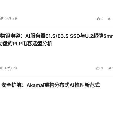
8日 22点14分
0
钽电容：AI服务器E1.S/E3.S SSD与U.2超薄5m
启动盘的PLP电容选型分析
8日 17点12分
0
 安全护航：Akamai重构分布式AI推理新范式