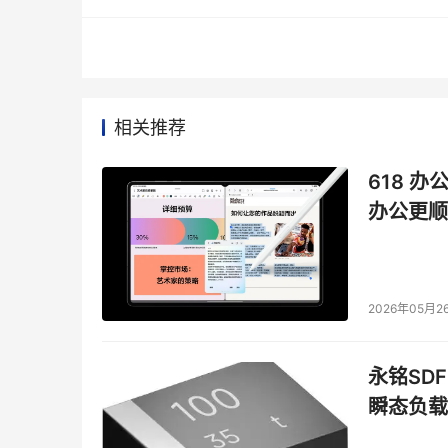
校。
联想集团执行副总裁兼中国区总裁刘军通过视频发
合作，“超级智能体的关键是保护个人隐私及数据
计算方案’使得天禧个人超级智能体的安全能力
相关推荐
擎发挥各自领域技术优势的一次全新尝试，对混合
618 办
宝马集团大中华区总裁兼首席执行官高翔介绍：
办公更顺
络与营销生态，提升运营效率和服务体验。截至目
销商。”
北京梅赛德斯-奔驰销售服务有限公司总裁兼首席
2026年05月2
领先的语义理解增强、深度语义解析、精细化兴
人意的伙伴。”
永铭SDF
另外，据新浪微博COO、新浪移动CEO、微博
瞬态负载
引擎xLLM在内的ServingKit工具包，使