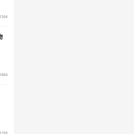
与机
1264
大模
物
行任
1964
格。
本只
条5秒
智能
火
1765