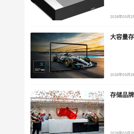
性能和吞吐收益，实现技术降本。同时，火山引擎
器学习平台技术相结合，进一步解决微博弹性热
2026年05月2
数据显示，豆包大模型日均tokens使用量超过1
型在中国公有云大模型市场份额排名第一，占比高达
大容量存储
Agent规模化应用提速
谭待表示，深度思考、多模态和工具调用等模型能力
务都会消耗大量tokens，模型使用成本也要降下
2026年05月2
通过技术和商业的双重创新，豆包1.6首创按“
在企业使用量最大的0-32K输入区间，豆包1.6的输入
存储品牌
有豆包1.5深度思考模型或DeepSeek R1的三分之一。
的1080P视频只需3.67元，为行业最低。
为了更好地支持Agent开发与应用，火山引擎AI云
提示工具、AI知识管理系统、veRL强化学习框
2026年05月2