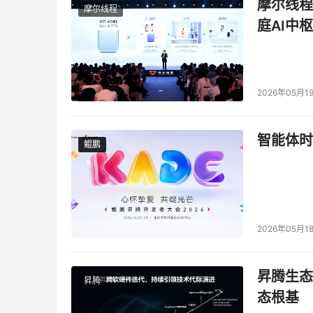
摩尔线程
摩尔线程
字节
庭AI中枢
跳动
技术
副总
裁洪
定坤
2026年05月1
字节跳动技术副总裁洪定坤认为，随着模型能力的持
具，让软件开发“all in one”，更大幅度地
智能体时
鲲鹏
鲲鹏
很大，已经接入字节的AI编程产品TRAE内测，
据洪定坤透露，在字节内部，超过80%的工程师在使
谭待认为，技术主体经历了三个时代变化，AI时
2026年05月1
Web，移动时代是APP，AI时代则是Agent
主动执行者。豆包大模型和AI云原生将持续迭代，
昇腾生态
昇腾
态根基
本文来源于DOIT传媒，文章内容仅供参考，不构成