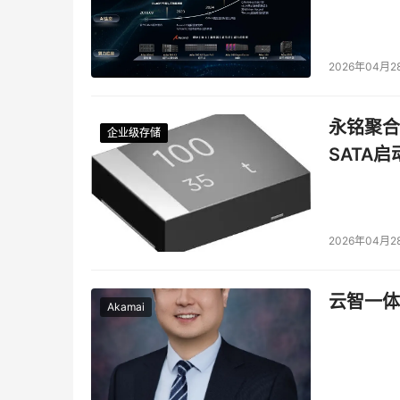
2026年04月2
永铭聚合物
企业级存储
企业级存储
企业级存储
企业级存储
SATA
2026年04月2
云智一体
Akamai