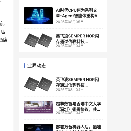
-
商
AI时代CPU何为系列文
章-Agent智能体重构AI
Infra基础设施
2026年08月05日
前，
门店
英飞凌SEMPER NOR闪
酒店
存通过信骅科技
2026年08月04日
AST2700 BMC认证，全
面强化其数据中心服务器
管理
业界动态
英飞凌SEMPER NOR闪
存通过信骅科技
2026年08月04日
AST2700 BMC认证，全
面强化其数据中心服务器
管理
超擎数智与香港中文大学
（深圳）签署协议，共建
2026年08月04日
人工智能和边缘计算联合
实验室
部署万台机器人后，酷哇