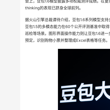
会上，豆包1.6模型披露多项权威测评成绩。在复
thinking的表现已跻身全球前列。
据火山引擎总裁谭待介绍，豆包1.6系列模型支
豆包1.5的多模态能力在60个公开评测基准中取
巡检等场景。图形界面操作能力则让豆包1.6进一
预定，识别购物小票并整理成Excel表格等任务。