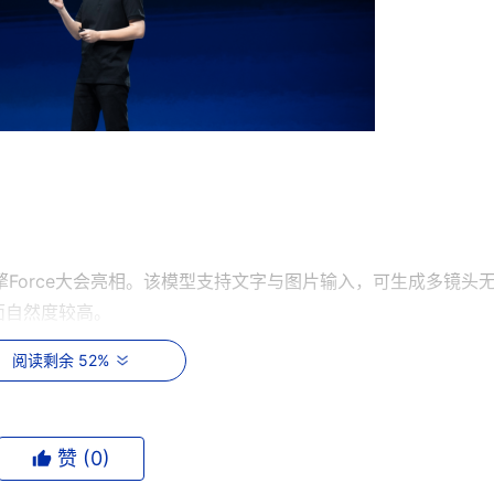
在火山引擎Force大会亮相。该模型支持文字与图片输入，可生成多镜头
面自然度较高。
阅读剩余 52%
s 上，Seedance在文生视频、图生视频两项任务上均排名首位，超越Veo
语音、音乐等模型品类，全方位推进智能提升和应用落地。在行
赞 (
0
)
的9家、8成主流汽车品牌、70%的系统重要性银行及超5成985