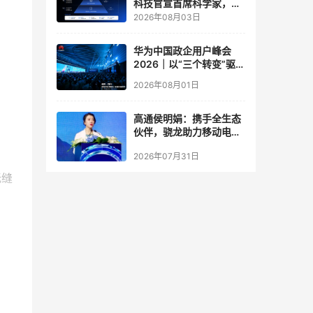
科技官宣首席科学家，要
让世界模型交付生产力
2026年08月03日
华为中国政企用户峰会
2026｜以“三个转变”驱动
服务体系全面升级
2026年08月01日
高通侯明娟：携手全生态
伙伴，骁龙助力移动电竞
体验打破边界
2026年07月31日
无缝
3、
业应
高