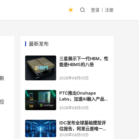
登录
注册
最新发布
三星展示下一代HBM，性
能是HBM5的八倍
等新
2026年08月05日
PTC推出Onshape
Labs，加速AI融入产品开
应
发流程
2026年08月05日
IDC发布全球基础模型评
估报告，阿里云是唯一入
选“领导者”象限的中国厂
2026年08月05日