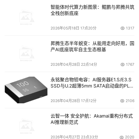
智能体时代算力新图景：鲲鹏与昇腾共筑
全栈创新底座
2026年05月18日 17点20分
1317
昇腾生态半年蜕变：从能用走向好用，国
产AI底座筑牢自主生态根基
2026年04月28日 22点14分
1767
永铭聚合物钽电容：AI服务器E1.S/E3.S
SSD与U.2超薄5mm SATA启动盘的PLP
电容选型分析
2026年04月28日 17点12分
2106
云智一体 安全护航：Akamai重构分布式
AI推理新范式
2026年04月27日 23点33分
2020