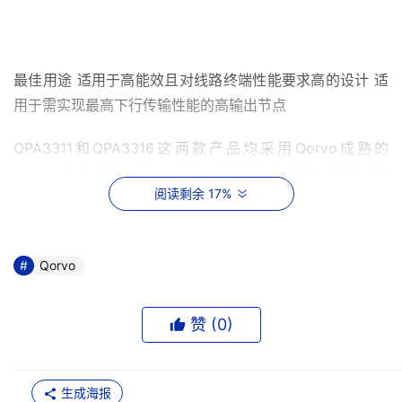
最佳用途 适用于高能效且对线路终端性能要求高的设计 适
用于需实现最高下行传输性能的高输出节点
QPA3311和QPA3316这两款产品均采用Qorvo成熟的
GaN25工艺制造，并在公司位于德国纽伦堡的世界级工厂
阅读剩余 17%
生产。
Qorvo
作为HFC架构解决方案的技术领导者，Qorvo持续扩展其
DOCSIS 4.0产品组合，为客户提供业界最全面的混合放大
赞 (
0
)
器、单芯片微波集成电路（MMIC）、控制产品及均衡器，
助力实现灵活的网络设计和快速、可扩展的升级。
生成海报