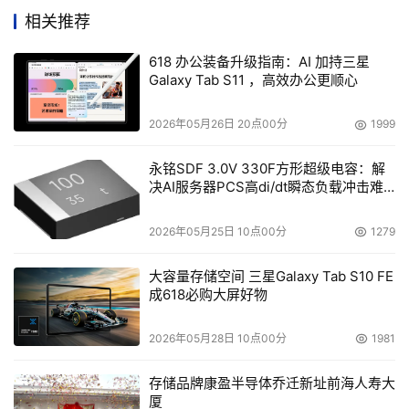
支持半身或全身场景，显著提升视频的真实感和表现力。同
相关推荐
时，HunyuanVideo-Avatar 支持多风格、多物种与多人场
618 办公装备升级指南：AI 加持三星
景，包括赛博朋克、2D动漫、中国水墨画，以及机器人、
Galaxy Tab S11 ，高效办公更顺心
动物等。例如，创作者可上传卡通角色或虚拟形象，生成风
格化的动态视频，满足动漫、游戏等领域的创作需求。
2026年05月26日 20点00分
1999
在多人互动场景中，HunyuanVideo-Avatar 展现出优异性
永铭SDF 3.0V 330F方形超级电容：解
决AI服务器PCS高di/dt瞬态负载冲击难
能。无论是日常对话、相声表演还是对唱场景，模型能精准
题
驱动多个角色，确保唇形、表情和动作与音频同步，互动自
2026年05月25日 10点00分
1279
然。
大容量存储空间 三星Galaxy Tab S10 FE
HunyuanVideo-Avatar 的核心优势源于多个技术创新，是
成618必购大屏好物
由腾讯混元团队与腾讯音乐天琴实验室合作的混元MuseV联
合项目组持续共同研发的成果，包括其角色图像注入模块，
2026年05月28日 10点00分
1981
基于多模态扩散Transformer（MM-DiT）架构，确保角色
存储品牌康盈半导体乔迁新址前海人寿大
一致性与视频动态性；其音频情感模块会从音频和参考图像
厦