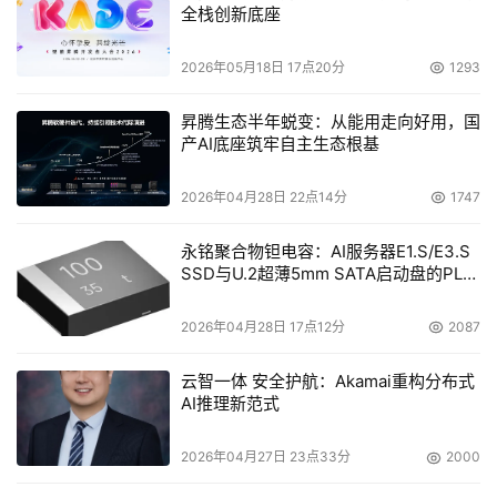
全栈创新底座
2026年05月18日 17点20分
1293
昇腾生态半年蜕变：从能用走向好用，国
产AI底座筑牢自主生态根基
2026年04月28日 22点14分
1747
永铭聚合物钽电容：AI服务器E1.S/E3.S
SSD与U.2超薄5mm SATA启动盘的PLP
电容选型分析
2026年04月28日 17点12分
2087
云智一体 安全护航：Akamai重构分布式
AI推理新范式
2026年04月27日 23点33分
2000