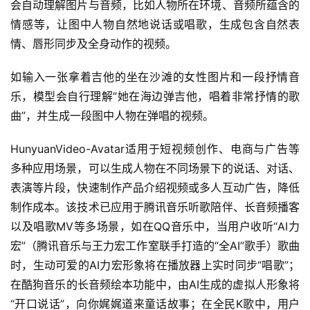
会自动理解图片与音频，比如人物所在环境、音频所蕴含的
情感等，让图中人物自然地说话或唱歌，生成包含自然表
情、唇形同步及全身动作的视频。
如输入一张拿着吉他的坐在沙滩的女性图片和一段抒情音
乐，模型会自行理解“她在海边弹吉他，唱着非常抒情的歌
曲”，并生成一段图中人物在弹唱的视频。
HunyuanVideo-Avatar适用于短视频创作、电商与广告等
多种应用场景，可以生成人物在不同场景下的说话、对话、
表演等片段，快速制作产品介绍视频或多人互动广告，降低
制作成本。该技术已应用于腾讯音乐听歌陪伴、长音频播客
以及唱歌MV等多场景，如在QQ音乐中，当用户收听“AI力
宏”（腾讯音乐与王力宏工作室联手打造的“全AI”歌手）歌曲
时，生动可爱的AI力宏形象将在播放器上实时同步“唱歌”；
在酷狗音乐的长音频绘本功能中，由AI生成的虚拟人形象将
“开口说话”，向你娓娓道来童话故事；在全民K歌中，用户