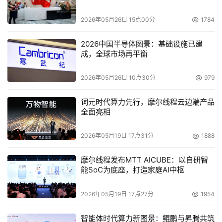
提取情感信息，生成细腻的表情和动作；面部感知音频适配
器，通过人脸掩码技术隔离角色音频，实现多人场景的精准
2026年05月26日 15点00分
1784
驱动。
2026中国半导体图景：基础设施已建
成，全球市场再平衡
HunyuanVideo-Avatar的单主体能力已经开源，并在腾讯
混元官网（https://hunyuan.tencent.com/）上线，用户可
2026年05月26日 10点30分
979
以在PC端“模型广场-混元生视频-数字人-语音驱动-
HunyuanVideo-Avatar”中体验，目前支持上传不超过14秒
词元时代算力先行，摩尔线程云边端产品
的音频进行视频生成。后续将逐步上线和开源其他能力。
全面亮相
2026年05月19日 17点31分
1888
本文来源于DOIT传媒，文章内容仅供参考，不构成投资建议。
摩尔线程发布MTT AICUBE：以自研智
能SoC为底座，打造家庭AI中枢
2026年05月19日 17点27分
1954
智能体时代算力新图景：鲲鹏与昇腾共筑