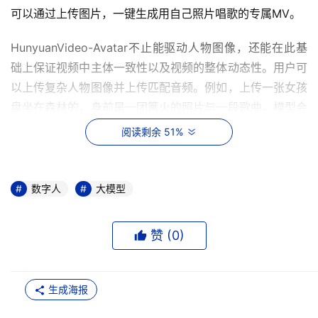
可以通过上传图片，一键生成用自己照片唱歌的专属MV。
HunyuanVideo-Avatar不止能驱动人物图像，还能在此基
础上保证视频中主体一致性以及视频的整体动态性。用户可
以上传复杂人物图像并上传匹配音频。例如，上传一张女孩
盘坐在森林的，身前是一团篝火的照片与一段歌曲，模型会
理解到“一个女孩在森林空地上唱歌，她身前是一堆熊熊燃
阅读剩余 51%
烧的篝火，火苗欢快跳跃，橘红色的火光映照在她身上，为
画面增添了温暖的氛围”。模型可以生成主体一致性强、人
物动作自然和背景动态性高的视频。
数字人
大模型
在主体一致性、音画同步方面，HunyuanVideo-Avatar效
赞 (
0
)
果超越开闭源方案，处在业内顶尖水平；在画面动态、肢体
自然度方面，效果超越开源方案，和其他闭源方案处在同一
水平。
生成海报
相比传统工具仅限于头部驱动，HunyuanVideo-Avatar 还