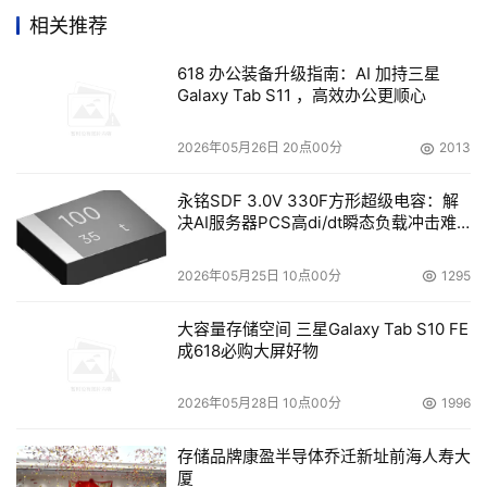
相关推荐
4大核心业务平台：医共体信息平台、智慧医院平台、基层
医疗平台、医疗物联网平台，实现诊疗、公卫、医保数据互
618 办公装备升级指南：AI 加持三星
联互通；
Galaxy Tab S11 ，高效办公更顺心
2套标准体系：数据标准体系与安全保障体系，确保数据合
2026年05月26日 20点00分
2013
规高效利用；
永铭SDF 3.0V 330F方形超级电容：解
决AI服务器PCS高di/dt瞬态负载冲击难
1个医共体数据中心：聚合全域医疗健康数据，支撑分级诊
题
疗协同、医保控费决策、家庭医生绩效激励等全场景应用。
2026年05月25日 10点00分
1295
在此过程中，东软为各级各类医疗、医保、各级管理者、居
大容量存储空间 三星Galaxy Tab S10 FE
民、第三方医疗健康相关资源在业务和管理方面提供全面、
成618必购大屏好物
连续、一体化数字服务，为保险保障、医药流通、基层家
医、学科建设、数据要素、智能设备赋能板块提供基础信息
2026年05月28日 10点00分
1996
化支持，支撑医共体建设全面实施。
存储品牌康盈半导体乔迁新址前海人寿大
厦
目前，该场景已在沈阳市法库县落地，实现域外就诊率下降