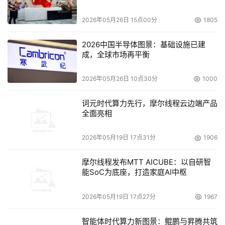
10%，县域内就诊率（住院）增长8%，县域内基层就诊率
2026年05月26日 15点00分
1805
达85%以上，大大降低了百姓域外就医成本，提升全市整体
医疗资源和医保基金的使用效率。
2026中国半导体图景：基础设施已建
成，全球市场再平衡
未来将以此为示范，形成可复制的技术方案和快速推广的运
营模式，立足辽宁、辐射全国，形成数据高效流通应用、医
2026年05月26日 10点30分
1000
共体精益运营的行业典范。
词元时代算力先行，摩尔线程云边端产品
全面亮相
数据融合创新 激活医疗数据价值和产业动能
2026年05月19日 17点31分
1906
医疗健康数据价值的重要性不言而喻，但其建设难度亦不容
小觑。由于涉及隐私保护、多源异构、标准不一等多重挑
摩尔线程发布MTT AICUBE：以自研智
战，医疗数据的价值化需以技术突破与机制创新双轮驱动。
能SoC为底座，打造家庭AI中枢
场景建设各方积极协同，依托“数据质量提升行动计划”建立
2026年05月19日 17点27分
1967
覆盖医疗、医保、医药的全生命周期治理体系，通过统一标
智能体时代算力新图景：鲲鹏与昇腾共筑
准实现跨部门数据的整合清洗与动态更新，破解健康档案孤