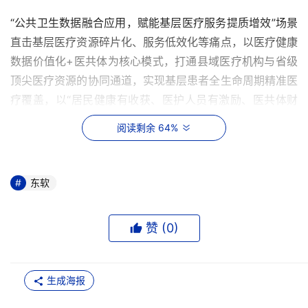
“公共卫生数据融合应用，赋能基层医疗服务提质增效”场景
直击基层医疗资源碎片化、服务低效化等痛点，以医疗健康
数据价值化+医共体为核心模式，打通县域医疗机构与省级
顶尖医疗资源的协同通道，实现基层患者全生命周期精准医
疗覆盖，以“居民健康有收获、医护人员有激励、医共体财
务可持续、医疗水平有提高”为目标，构建起覆盖全域的数
阅读剩余 64%
字化医疗健康服务体系，破解基层医疗困局，为全国医共体
改革提供了可复制、可推广的样板工程。
东软
东软筑基 构建“1+4+2+1”医共体数字底座
该场景以医共体一体化信息建设为目标，打造高效数智平台
赞 (
0
)
能力底座，构建“1+4+2+1”数字应用体系：
1个智慧运行中枢：统筹医共体运营管理、资源调度与决策
生成海报
分析；