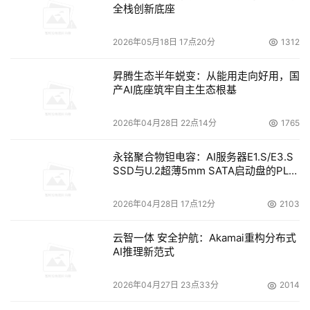
全栈创新底座
岛化、诊疗信息碎片化难题。
2026年05月18日 17点20分
1312
东软以整合型医疗健康服务平台为抓手，通过科学方法和成
熟模型，对数据资源进行深度分析利用，指导医共体实现精
昇腾生态半年蜕变：从能用走向好用，国
细化运营、精准化控费与个性化服务；同时，在“政府引
产AI底座筑牢自主生态根基
导、市场主导”发展环境下，打造数据赋能社会化运营的数
2026年04月28日 22点14分
1765
据服务与产品集市，为商保机构、银行、药企、物流企业等
生态伙伴提供高效链接，构建产业发展新动能。
永铭聚合物钽电容：AI服务器E1.S/E3.S
SSD与U.2超薄5mm SATA启动盘的PLP
该示范场景的成功落地，对于地方数据治理工作是一次颠覆
电容选型分析
性升级和改革。实践证明，该场景有益于探索医疗健康数据
2026年04月28日 17点12分
2103
分级分类授权机制，推动区域医疗数据“本地开发-跨域流
通-价值反哺”循环，实现医疗数据资源向生产要素的转化；
云智一体 安全护航：Akamai重构分布式
AI推理新范式
也能够加强培育“数据+服务”、“数据+产品”等新型业态，打
造基层医疗生态圈数字化示范区。该项目也将推动区域医疗
2026年04月27日 23点33分
2014
健康、人工智能产业快速增长，创新医疗健康企业经济体量