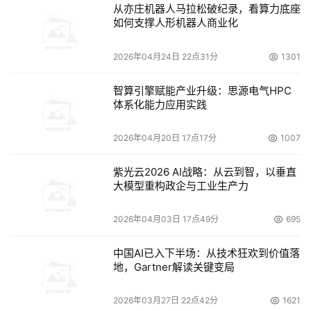
提升。
从亦庄机器人马拉松破纪录，看算力底座
如何支撑人形机器人商业化
此次，“公共卫生数据融合应用，赋能基层医疗服务提质增
效”场景成功入选国家示范清单，不仅展现了辽宁在数据价
2026年04月24日 22点31分
1301
值化、医共体建设中的领先性和示范性作用，也是对东软技
智算引擎赋能产业升级：思源电气HPC
术实力与服务能力的充分认可。未来，东软将围绕医疗健
体系化能力应用实践
康、交通运输、人力资源、民生保障、科研创新等领域，加
强与数据主管机构的协同，进一步挖掘更多高价值应用场
2026年04月20日 17点17分
1007
景，推动数据要素在经济社会和产业中的放大、叠加、倍增
紫光云2026 AI战略：从云到智，以垂直
效应，打造更多全国数据要素市场化配置改革样板。
大模型重构政企与工业生产力
2026年04月03日 17点49分
695
本文来源于DOIT传媒，文章内容仅供参考，不构成投资建议。
中国AI已入下半场：从技术狂欢到价值落
地，Gartner解读关键变局
2026年03月27日 22点42分
1621