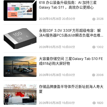
618 办公装备升级指南：AI 加持三星
进行数据分析，从而加速创新步伐，推动各类企业实现数字
Galaxy Tab S11 ，高效办公更顺心
化转型。
2026年05月26日 20点00分
2026
收购 Altair 是西门子“ONE Tech Company”计划的一部
分，将显著提升公司数字化业务营收占比。该计划将助力西
永铭SDF 3.0V 330F方形超级电容：解
决AI服务器PCS高di/dt瞬态负载冲击难
门子进一步夯实市场优势，实现业务表现和价值创造的跃
题
升。通过此次收购以及在软件、AI 赋能的产品、互联硬件
2026年05月25日 10点00分
1302
和可持续发展等领域的持续研发投入，西门子正不断加大对
战略性增长领域的资本分配。
大容量存储空间 三星Galaxy Tab S10 FE
成618必购大屏好物
本文来源于DOIT传媒，文章内容仅供参考，不构成投资建议。
2026年05月28日 10点00分
2006
存储品牌康盈半导体乔迁新址前海人寿大
厦
2026年05月26日 15点00分
1820