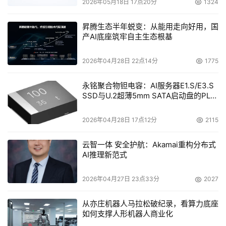
2026年05月18日 17点20分
1324
昇腾生态半年蜕变：从能用走向好用，国
产AI底座筑牢自主生态根基
2026年04月28日 22点14分
1775
永铭聚合物钽电容：AI服务器E1.S/E3.S
SSD与U.2超薄5mm SATA启动盘的PLP
电容选型分析
2026年04月28日 17点12分
2115
云智一体 安全护航：Akamai重构分布式
AI推理新范式
2026年04月27日 23点33分
2027
从亦庄机器人马拉松破纪录，看算力底座
如何支撑人形机器人商业化