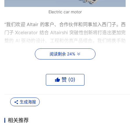
Electric car motor
“我们欢迎 Altair 的客户、合作伙伴和同事加入西门子。西
门子 Xcelerator 结合 Altairshi 突破性创新将打造出更加完
整的 AI 驱动的设计、工程和仿真产品组合。我们将携手助
力客户，以所需的速度与规模实现创新，应对当今复杂多变
阅读剩余 24%
的世界。” 西门子股份公司董事会主席、总裁兼首席执行官
博乐仁（Roland Busch）说。“通过 ONE Tech Company 
计划，我们将扩展在工业软件领域的优势地位，使各行各业
赞 (
0
)
都能受益于这场由数据与 AI 驱动的变革。”
通过整合 Altair 在仿真、高性能计算（HPC）、数据科学
生成海报
和人工智能领域的能力，西门子在推动更高效、可持续产品
与流程方面的实力得以进一步提升。现在，所有西门子客
户，无论是工程师还是普通业务人员，都能够获得新的仿真
相关推荐
专业知识，优化高性能计算流程，开发新的人工智能工具并