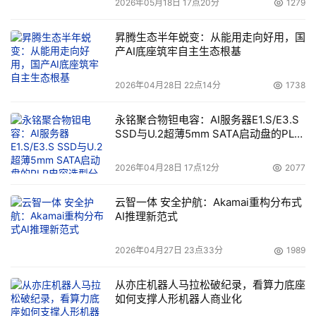
2026年05月18日 17点20分
1279
列华为计算部件，拓展新市场，共赢行业战略新机遇。
昇腾生态半年蜕变：从能用走向好用，国
产AI底座筑牢自主生态根基
华为数据通信产品线总裁 王雷
2026年04月28日 22点14分
1738
针对“共建品智联接，共赢数智未来”这一主题，华为数据通
信产品线总裁王雷指出，智能时代的加速到来，使得网络基
永铭聚合物钽电容：AI服务器E1.S/E3.S
SSD与U.2超薄5mm SATA启动盘的PLP
础设施亟待升级。华为数据通信将围绕AI-Powered 星河AI
电容选型分析
网络打造品智联接，全系设备AI加持，以智赋网、以智护
2026年04月28日 17点12分
2077
网、以智强网，夯实智能时代的网络基石，携手伙伴抓住数
智化转型机遇，为千行万业创造更多价值，共赢数智未来。
云智一体 安全护航：Akamai重构分布式
AI推理新范式
华为数据存储产品线总裁 周跃峰
2026年04月27日 23点33分
1989
聚焦“共筑数智解决方案，共享数据存储产业大发展”的主
从亦庄机器人马拉松破纪录，看算力底座
如何支撑人形机器人商业化
题，华为数据存储产品线总裁周跃峰认为，AI时代是数据的