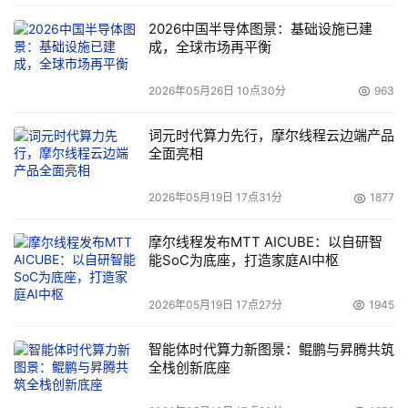
各领域创新解决方案亮相 赋能行业智能化升级
2026中国半导体图景：基础设施已建
成，全球市场再平衡
为更好的赋能行业智能化升级，华为带来了涵盖计算、数
通、存储、光等领域的创新解决方案与重磅新品发布。
2026年05月26日 10点30分
963
词元时代算力先行，摩尔线程云边端产品
华为计算产品线总裁 张熙伟
全面亮相
围绕“因聚而生，共筑坚实算力底座”这一主题，华为计算产
2026年05月19日 17点31分
1877
品线总裁张熙伟表示，华为与伙伴共同抓住“通用计算创
摩尔线程发布MTT AICUBE：以自研智
新、大模型创新、AI应用创新”三大浪潮。如今，大模型能
能SoC为底座，打造家庭AI中枢
力的快速增强推动AI应用的规模商用，带来“企业轻量化部
署、集群推理建设、打造行业专属大模型”三波新机遇，华
2026年05月19日 17点27分
1945
为通过联合伙伴打造“大模型应用一体机、大规模专家并
行、强化学习+微调”等产品方案，帮助客户快速开发匹配业
智能体时代算力新图景：鲲鹏与昇腾共筑
全栈创新底座
务场景的AI能力。同时，华为全面升级鲲鹏产品，坚持开源
开放，使能伙伴打造覆盖全场景差异化产品，并正式发布系