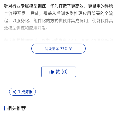
针对行业专属模型训练，华为打造了更高效、更易用的昇腾
全流程开发工具链，覆盖从后训练到推理应用部署的全流
程，以服务化、组件化的方式供伙伴集成调用，使能伙伴高
效模型训练和应用开发。
在大规模推理领域，华为正式发布了Atlas 800 A2服务器和
Atlas 800 A3超节点，配合华为向伙伴开放的大规模专家并
阅读剩余 77%
行加速算法，通过将庞大的专家模型拆解为多个子专家，并
分配到不同的计算节点上独立执行，实现了低时延下的更大
的吞吐量，为大规模推理场景提供领先的解决方案。
赞 (
0
)
围绕轻量化行业AI应用的需求，华为将提供从昇腾基础硬
件、底层软件到工具链的全面支持，伙伴基于行业理解，集
生成海报
成匹配业务场景的不同模型或应用，整合成大模型一体机，
并提供安装、部署、运维等服务，方便客户开箱即用。目
相关推荐
前，已经有超过80家伙伴基于昇腾打造了开箱即用的大模