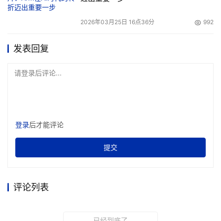
千行万业。
2026年03月25日 16点36分
992
抓住AI机遇
共筑解决方案竞争力
共赢数智化未来
发表回复
请登录后评论...
华为中国政企业务副总裁 郭振兴
华为中国政企业务副总裁郭振兴在《抓住AI机遇，共筑解决
方案竞争力，共赢数智化未来》的主题演讲中表示，2025
登录
后才能评论
年，面对数字化、智能化、自主创新带来的更大机遇，华为
将联合伙伴持续深耕“数字金融、制造与大企业、政务一网
提交
通、公共事业、交通、电力、油气矿山、ISP与互联网”8大
行业、40多个子行业，共同构建100多个行业解决方案，助
力客户跨越行业数智化转型鸿沟。
评论列表
郭振兴表示，2025年行业数智化将呈现五大特征：①是全
已经到底了