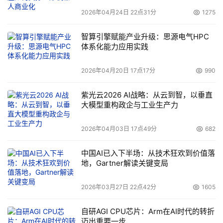
黄金时代，存储创新是驱动AI未来的核心引擎。数据为基，
2026年04月24日 22点31分
1275
AI为翼。华为提出通过构建AI数据湖提升数据价值密度，
DCS AI解决方案加速AI行业化落地，携手生态伙伴共筑数
智算引擎赋能产业升级：思源电气HPC
体系化能力应用实践
智解决方案，让数据洪流真正激荡出改变世界的力量，共享
存储产业大发展。
2026年04月20日 17点17分
990
紫光云2026 AI战略：从云到智，以垂直
大模型重构政企与工业生产力
华为光产品线总裁 陈帮华
2026年04月03日 17点49分
682
围绕“无光不AI，全光网加速AI普惠千行万业”主题，华为光
产品线总裁陈帮华表示，面向AI时代，各行各业都在积极拥
中国AI已入下半场：从技术狂欢到价值落
抱AI，AI普及迫切需要光技术的广泛应用，光技术会快速从
地，Gartner解读关键变局
数据中心内部以及数据中心互联，延伸到每张行业通信网、
2026年03月27日 22点42分
1605
每个园区、每个感知终端。华为推出全光无损DCI、端到端
fgOTN、F5G-A万兆全光园区、光感知大模型一体机等创
自研AGI CPU芯片：Arm在AI时代的转折
新方案及产品，携手伙伴和客户加速迈向全光网，让AI普惠
迈出重要一步