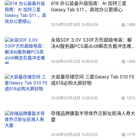
型一体机，并通过极简部署和灵活配置，满足企业多样化的
618 办公装备升级指南：AI 加持三星
Galaxy Tab S11 ，高效办公更顺心
需求。
2026年05月26日 20点00分
1986
此外，华为在会上还推出了AI数据湖解决方案，旨在帮助企
业打破数据孤岛，完成数据资产全局可视、可管及按需流
永铭SDF 3.0V 330F方形超级电容：解
动；高吞吐、高可靠的数据中心网络，解决数据中心网络通
决AI服务器PCS高di/dt瞬态负载冲击难
常面临“网络复杂度高、容易局部堵塞”和“硬件器件可靠性不
题
足”两大挑战，加速行业模型训练效率；星河AI园区网络打
2026年05月25日 10点00分
1269
造确定性体验的万兆园区网络，精准适配各种推理应用场
大容量存储空间 三星Galaxy Tab S10 FE
景。
成618必购大屏好物
杨超斌强调：“行业智能化的序幕刚刚拉开，这不是一次简
2026年05月28日 10点00分
1973
单的技术更迭，而是开启产业新纪元的磅礴引擎，它将持续
推动创新，释放千行万业新的潜力。华为将聚焦ICT根技
存储品牌康盈半导体乔迁新址前海人寿大
厦
术，构筑竞争力领先的数智基础设施，携手伙伴加速行业智
能化走深向实，共赢时代新机遇。”
2026年05月26日 15点00分
1775