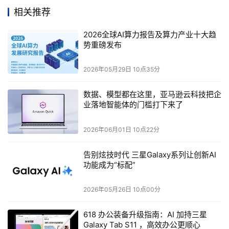
全栈生态价值链，推动行业智能化转型。
相关推荐
例如，在数据处理方面，浪潮云认识到数据迭代和人工智能
2026全球AI算力报告及算力产业十大趋
大模型训推是一个持续的过程，因此致力于实现安全、合规
势重磅发布
的数据核心供给，以满足行业不断增长的智能化需求。
2026年05月29日 10点35分
落地之道：应对行业智能化挑战的一体化方案
数据、模型都在这里，亚马逊云科技把企
业落地智能体的门槛打下来了
虽然大模型在席卷各行各业，但是行业和组织在利用大模型
这一“数据世界的引擎”时，面临着安全性、系统性和持续性
2026年06月01日 10点22分
三大挑战。
告别炫技时代 三星Galaxy系列让创新AI
功能成为“标配”
2026年05月26日 10点00分
618 办公装备升级指南：AI 加持三星
Galaxy Tab S11 ，高效办公更顺心