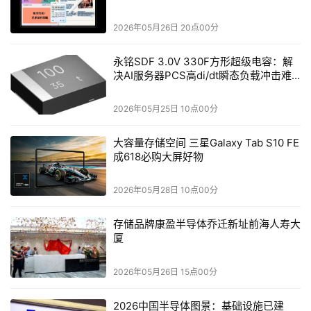
2026年05月26日 20点00分
永铭SDF 3.0V 330F方形超级电容：解
决AI服务器PCS高di/dt瞬态负载冲击难
题
2026年05月25日 10点00分
浪潮云总经理颜亮表示，为解决这些问题，浪潮云的分布式
智能云战略聚焦可信赖、可落地、可持续三个特性。
大容量存储空间 三星Galaxy Tab S10 FE
成618必购大屏好物
在可信赖方面，通过合法合规、安全承载和技术保障，确保
数据和模型的安全。例如，浪潮云的模型、智能体、算法三
2026年05月28日 10点00分
主体通过备案，其政务云积累的安全基座为模型和数据提供
存储品牌康盈半导体乔迁新址前海人寿大
了坚实的安全支撑。
厦
在可落地方面，针对用户预期理想化、数据基础设施不成熟
2026年05月26日 15点00分
和组织挑战预估不充分等问题，浪潮云提出场景匹配、数据
匹配和组织匹配的三部曲。以12345热线服务应用为例，通
2026中国半导体图景：基础设施已建