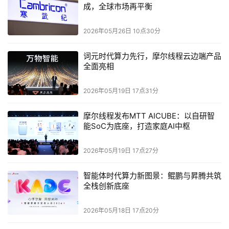
过智能体的试驾和优化，显著提升了工作效率。
成，全球市场再平衡
在可持续方面，浪潮云通过建立数智人大学和医院，关注数
2026年05月26日 10点30分
智员工的成长和健康，确保智能体的可持续发展。
词元时代算力先行，摩尔线程云边端产品
全面亮相
产品创新：开启分布式智能云产品新范式
2026年05月19日 17点31分
浪潮云海若科技总经理尹萍指出，2025年是智能体的爆发
元年，技术趋势呈现上云以及入端的特点。然而，大模型的
摩尔线程发布MTT AICUBE：以自研智
蓬勃发展也带来了数据壁垒、模型壁垒和算力壁垒等问题，
能SoC为底座，打造家庭AI中枢
需要从单一智能向系统智能跃迁。
2026年05月19日 17点27分
为应对这些挑战，浪潮云推出了以智、数、云、安一体化的
“3＋1”服务产品体系。在云方面，提出可运营私有云，解决
智能体时代算力新图景：鲲鹏与昇腾共筑
全栈创新底座
人工智能落地过程中的算力问题，并在计算性能和集群性能
方面取得卓越成绩。
2026年05月18日 17点20分
在数据方面，通过可信数据空间，实现数据从无序到有序、