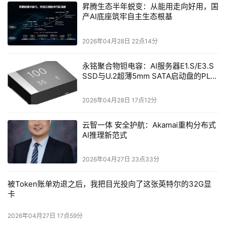
昇腾生态半年蜕变：从能用走向好用，国
从无价值到有价值的转变，在数据采集、分析等方面获得多
产AI底座筑牢自主生态根基
项全球第一。
2026年04月28日 22点14分
在智方面，通过大模型工厂和智能体平台，形成行业模型
库，开发软件和硬件智能体，在中文推理和知识构建等方面
永铭聚合物钽电容：AI服务器E1.S/E3.S
SSD与U.2超薄5mm SATA启动盘的PLP
具备领先能力。
电容选型分析
2026年04月28日 17点12分
尹萍还介绍了分布式智能云的执行方法论，包括研、产、
交、服四个阶段，并分享了黑龙江省和山东省等多个成功案
云智一体 安全护航：Akamai重构分布式
例，展示了浪潮云产品在不同行业的应用价值。
AI推理新范式
安全护航：为智能化业务筑牢安全防线
2026年04月27日 23点33分
随着人工智能技术的广泛应用，安全事件频发，AI的安全治
被Token账单劝退之后，我把目光投向了这张英特尔的32G显
卡
理成为核心风险事项。浪潮云秉持打造安全分布式智能云的
理念，将安全文化融入产品开发、发布和运行的全过程，践
2026年04月27日 17点59分
行开发、安全、运维一体化的理念。