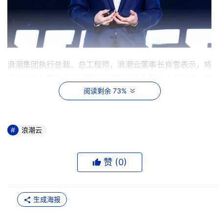
浪潮集团执行总裁、总工程师，浪潮云董事长肖雪表示，将
浪潮云的战略升级置于国家战略和行业发展的大背景下。当
阅读剩余 73%
前，“人工智能＋”行动在国家战略部署下有序推进，大模型
广泛应用、新质生产力培育等成为行业发展的关键驱动力。
在此背景下，浪潮云将自身定位为智慧系统的全场景运营
浪潮云
商，这一转变标志着其发展历程中的第三次重大跃升。
从2011年作为政务云系统集成商起步，到成为分布式云服务
赞 (
0
)
提供商，再到如今的智慧系统的全场景运营商，浪潮云的每
一步都紧跟时代步伐。肖雪强调，面对人工智能和数据要素
发展带来的新挑战，云的现代化至关重要。浪潮云将打造
生成海报
智、数、云、安一体化的交付体系，实现开箱即用，并构建