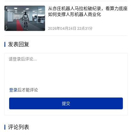
从亦庄机器人马拉松破纪录，看算力底座
浪潮云御总经理李聪详细介绍了浪潮云在分布式智能云各个
如何支撑人形机器人商业化
层面的安全措施。在可运营私有云方面，通过自主研发的云
平台系统，实现多租户安全隔离、全流量传输加密等安全功
2026年04月24日 22点31分
能。
发表回复
在海若大模型方面，内置内容安全保护，防止敏感信息泄
请登录后评论...
露。在可信数据空间方面，将数据备份加密、脱敏和审计等
安全能力嵌入业务流程。
李聪还分享了浪潮云在支撑组织级用户业务创新方面的安全
登录
后才能评论
实践，以智能网联汽车为例，从底盘安全、行车数据安全、
车机系统安全和车自身安全等维度，展示了浪潮云的安全保
提交
障能力。
同时，浪潮云通过分布式智能云安全资源池、应用安全智能
评论列表
体等，构建了强大的安全能力提升闭环，其安全能力在行业