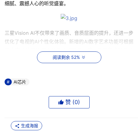
细腻、震撼人心的听觉盛宴。
三星Vision AI不仅带来了画质、音质层面的提升，还进一步
优化了电视的AI个性化体验。新增的AI数字艺术功能可根据
用户喜好快捷选择个性化电视壁纸，使AI数字艺术独具价
阅读剩余 52%
值，时刻装点家庭创意氛围，待机时亦享高雅艺术。
AI芯片
作为“更聪明，更懂你”的三星AI电视，其智能交互程度十分
强悍。今年，三星电视遥控器新增了AI按键。用户在观看影
赞 (
0
)
视剧时，若一时无法记起演员的信息，可通过一键操作启动
智能识图功能，从而获取演员的相关信息及其过往出演作品
的详细资料。此外，三星AI电视支持通过手机端的
生成海报
SmartThings应用程序进行远程操控，实现三星手机对电视