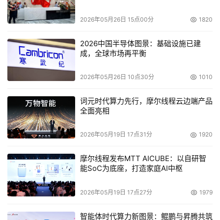
领域的全新突破。
2026年05月26日 15点00分
1820
2025年三星电视新品将Vision AI应用在涵盖AI画质、AI音
质、个性化服务及智能家居体验的功能之中。借由AI赋能，
2026中国半导体图景：基础设施已建
三星AI电视将屏幕转化为用户的智能伙伴，从而显著提升娱
成，全球市场再平衡
乐体验、优化交互流程，并无缝融入互联生活方式，为用户
2026年05月26日 10点30分
1010
打造更智能、便捷、安全的生活体验。
词元时代算力先行，摩尔线程云边端产品
想进一步领略三星电视的 AI 魅力吗？那就快来关注三星“纯 
全面亮相
AI 战士”小剧场！第一时间获取更多精彩剧情，一同见证三
星电视如何用 AI 重新定义家庭娱乐，开启智能生活的美好
2026年05月19日 17点31分
1920
未来吧。
摩尔线程发布MTT AICUBE：以自研智
能SoC为底座，打造家庭AI中枢
本文来源于DOIT传媒，文章内容仅供参考，不构成投资建议。
2026年05月19日 17点27分
1979
智能体时代算力新图景：鲲鹏与昇腾共筑