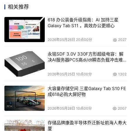
的便捷遥控功能。同时，Galaxy Watch智能手表亦可通过
相关推荐
手势控制功能实现对电视的播放、暂停及快进等操作，为用
户的居家生活带来更加舒适的体验。
618 办公装备升级指南：AI 加持三星
Galaxy Tab S11 ，高效办公更顺心
2026年05月26日 20点00分
2027
凭借Vision AI，三星在智能家居与节能关怀方面更加互联贴
永铭SDF 3.0V 330F方形超级电容：解
心。三星电视内置Knox Vault和New Tizen系统，保障智能
决AI服务器PCS高di/dt瞬态负载冲击难
家居设备互联与用户数据安全。并且还配备的AI节能模式，
题
以及长辈关怀、儿童模式等贴心设计，可满足不同年龄层用
2026年05月25日 10点00分
1302
户的多元需求。
大容量存储空间 三星Galaxy Tab S10 FE
成618必购大屏好物
“纯AI战士”小剧场传递了“三星Vision AI，在此”的全新理
2026年05月28日 10点00分
2007
念。作为全球电视行业的领跑者，三星电视从未停止过创新
存储品牌康盈半导体乔迁新址前海人寿大
的步伐，Vision AI是三星在打造智能、直观且流畅屏幕体验
厦