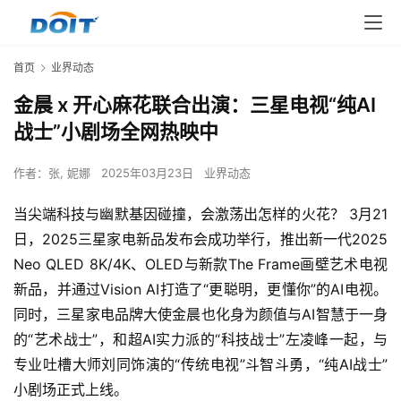
首页
业界动态
金晨 x 开心麻花联合出演：三星电视“纯AI
战士”小剧场全网热映中
作者：
张, 妮娜
2025年03月23日
业界动态
当尖端科技与幽默基因碰撞，会激荡出怎样的火花？ 3月21
日，2025三星家电新品发布会成功举行，推出新一代2025 
Neo QLED 8K/4K、OLED与新款The Frame画壁艺术电视
新品，并通过Vision AI打造了“更聪明，更懂你”的AI电视。
同时，三星家电品牌大使金晨也化身为颜值与AI智慧于一身
的“艺术战士”，和超AI实力派的“科技战士”左凌峰一起，与
专业吐槽大师刘同饰演的“传统电视”斗智斗勇，“纯AI战士”
小剧场正式上线。