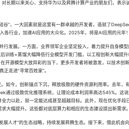
，对长期以来关心、支持华为以及昇腾计算产业的朋友们，表示
谷”，一大因素就是这里有一群卓越的开发者，造就了DeepSe
入各行业，加速AI应用的大众化。2025年，将是AI应用的元年
”并行发展。一方面，业界领军企业坚定投入，着力提升自身模型
过后训练+蒸馏大幅降低行业模型开发门槛，以工程创新大幅提升
。在开源模型大放异彩的当下，更多开发者将被激发，以技术创
真正走进“寻常百姓家”。
改变。如今，创新锚点下沉，释放极致的硬件资源利用率。去年，
Seek通过极致优化推理系统，让理论成本利润率高达545%。这
并全力以赴，就一定能达成甚至超越目标。此外，现在优化手段
需求大幅提升。这些都对底层算力和相应的生态建设提出新需求
发展人才”的生态战略，持续发展昇腾生态。接下来，借此机会