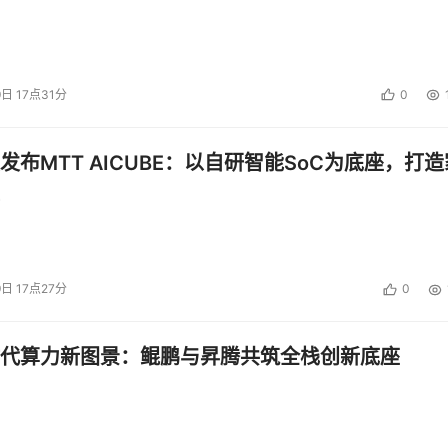
9日 17点31分
0
发布MTT AICUBE：以自研智能SoC为底座，打造
9日 17点27分
0
代算力新图景：鲲鹏与昇腾共筑全栈创新底座