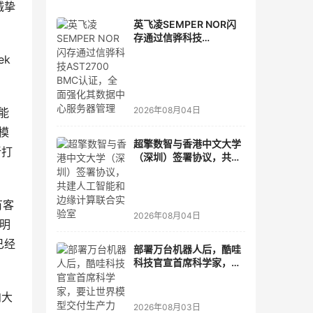
诚挚
英飞凌SEMPER NOR闪
存通过信骅科技
AST2700 BMC认证，全
ek
面强化其数据中心服务器
管理
！
2026年08月04日
能
模
超擎数智与香港中文大学
新打
（深圳）签署协议，共建
人工智能和边缘计算联合
实验室
有客
2026年08月04日
说明
已经
部署万台机器人后，酷哇
。
科技官宣首席科学家，要
让世界模型交付生产力
向大
2026年08月03日