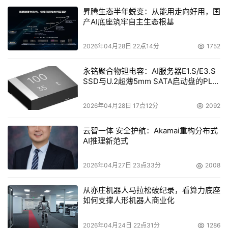
务等功能在内的服务。陈昕怡是国泰君安的财经主播兼投资
昇腾生态半年蜕变：从能用走向好用，国
顾问，她在行业内积累的的专业力量已经传递给无数女性用
产AI底座筑牢自主生态根基
户，帮助她们丰富知识，随时随地把握投资机遇。
2026年04月28日 22点14分
1752
金融理财App尤其注重数据的安全性，用户的浏览和交易行
为、持仓和盈亏金额，必须处于高度的隐私保护下。“原生
永铭聚合物钽电容：AI服务器E1.S/E3.S
SSD与U.2超薄5mm SATA启动盘的PLP
鸿蒙的星盾安全架构完全适配了这类应用的需要，它向开发
电容选型分析
者开放多种安全能力，在系统、框架、应用层全面重构安全
2026年04月28日 17点12分
2092
与隐私保护。此外，原生鸿蒙还提供资产存储、设备证书、
加解密框架、密钥管理等服务，全方位守护金融App的数据
云智一体 安全护航：Akamai重构分布式
安全。”陈昕怡介绍。
AI推理新范式
2026年04月27日 23点33分
2008
作为全栈自主研发的国产移动操作系统，原生鸿蒙通过底层
从亦庄机器人马拉松破纪录，看算力底座
如何支撑人形机器人商业化
技术重构和体验重构实现了“原生安全”。这样人们才会放心
地把自己的财富、工作、私人喜好等数据全部加载在鸿蒙生
2026年04月24日 22点31分
1286