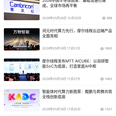
2026中国半导体图景：基础设施已建
成，全球市场再平衡
无论以何种方式探索向上生长，开发者都希望能够帮助用户
2026年05月26日 10点30分
988
得到真正的“身体自由”。“找回身体的主动权，”赵欢表示，
“这种主动权。不仅来自健康的身体，更是深层次的自我认
词元时代算力先行，摩尔线程云边端产品
全面亮相
同。”
“她”的精神乐土
2026年05月19日 17点31分
1893
摩尔线程发布MTT AICUBE：以自研智
当人们开始寻求一个强大的内核来固定自己在生活中的锚
能SoC为底座，打造家庭AI中枢
点，最现实的一步是先实现财务自由。独立的精神追求建立
在稳固的知识底座之上，这使得人们对金融理财、知识管理
2026年05月19日 17点27分
1963
相关的工具提出更高的诉求。
智能体时代算力新图景：鲲鹏与昇腾共筑
鸿蒙生态中也同样活跃着众多能够帮助用户高效管理财富的
全栈创新底座
应用，【国泰君安君弘】App也是其中广受用户喜爱的理财
2026年05月18日 17点20分
1301
应用之一，全天候为用户提供涵盖智能资讯、理财和交易服