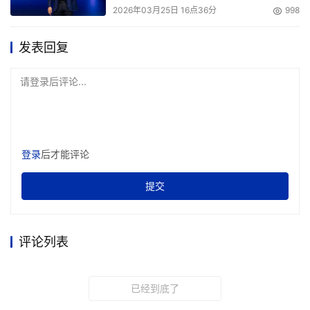
意；有人在传统工坊中精心制作珐琅彩茶器，让传统工艺在
2026年03月25日 16点36分
998
现代生活中焕发光彩；更有人无私分享私家收藏的汝窑冰裂
发表回复
纹开片，带领众人领略宋代瓷器的独特魅力 。
请登录后评论...
在这个知识爆炸的时代，对于她们而言，财务自由并非一笔
存入银行卡上的资产，而是让资产保值增值的能力，是亲手
构建出的属于自己的知识版图、有所寄托的人生热爱。或许
登录
后才能评论
这才是真正的财富——在多重身份之间自由切换，找到自
提交
我，并重塑自我。
她们，向上生长
评论列表
当外部世界产生了巨大的不确定性，人们将不可避免地陷入
焦虑、失衡和空虚当中。越来越多的声音开始讨论工作的价
已经到底了
值、无意义社交、生存的无力感，相当一部分人已经迫切渴