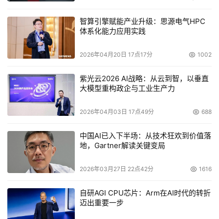
态下的应用里。
智算引擎赋能产业升级：思源电气HPC
【印象笔记】记录着用户积累的知识库，过半数的活跃用户
体系化能力应用实践
都是18-45岁的都市女性，产品总监潘子珊表示，新时代的
女性既要应对信息爆炸的焦虑，又要突破职业发展的“玻璃
2026年04月20日 17点17分
1002
天花板”，【印象笔记】可以帮助她们在职场晋升、学术精
紫光云2026 AI战略：从云到智，以垂直
进与家庭管理中寻求平衡。鸿蒙的原生互联能力打破了设备
大模型重构政企与工业生产力
壁垒，让灵感在手机、平板、智慧屏等多个终端之间自由穿
梭。
2026年04月03日 17点49分
688
中国AI已入下半场：从技术狂欢到价值落
地，Gartner解读关键变局
在当代女性的精神世界中，【华夏风物】 宛如一座连接传
2026年03月27日 22点42分
1616
统的心灵原乡。这里是一个充满活力的文化社区，非遗传承
人、设计师与美学爱好者在此汇聚。以屏幕为画卷，她们共
自研AGI CPU芯片：Arm在AI时代的转折
同书写着传统技艺活态传承的动人篇章：有人专注于手工复
迈出重要一步
原敦煌藻井的精美纹样，每一笔都倾注着对古老艺术的敬