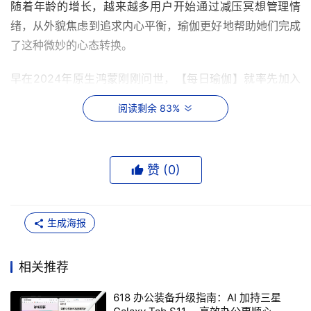
随着年龄的增长，越来越多用户开始通过减压冥想管理情
绪，从外貌焦虑到追求内心平衡，瑜伽更好地帮助她们完成
了这种微妙的心态转换。
早在2024年原生鸿蒙刚刚问世，【每日瑜伽】就率先加入
了这一生态。原生鸿蒙下的【每日瑜伽】对练习者更加友
阅读剩余 83%
好，用户也可以自如切换不同的终端设备，比如在手机上打
开的课程，可以自然流畅地投屏到电视上，享受大屏的沉浸
式观感体验，同时练习数据也能实时同步到穿戴设备，更好
赞 (
0
)
地帮助用户探索自己的身体。
对于开发者而言，原生鸿蒙也提供了更好的便捷生态。“我
生成海报
们开发一次之后，可以同步在多个设备多个版本上，节省很
多时间，”【每日瑜伽】国内事业部高级总监赵欢表示，原
相关推荐
生鸿蒙极大地提升了团队的开发效率，也方便开发者通过数
据分析为用户定制个性化的瑜伽课程。
618 办公装备升级指南：AI 加持三星