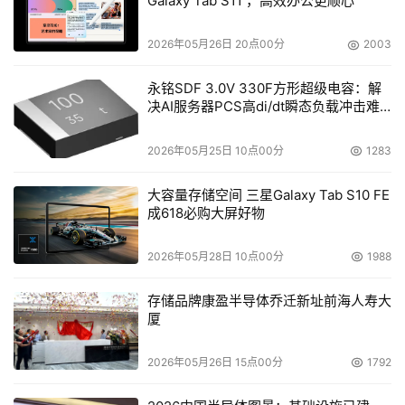
Galaxy Tab S11 ，高效办公更顺心
2026年05月26日 20点00分
2003
鸿蒙生态里有众多应用与【每日瑜伽】一样，关注着女性用
户对身体自由的诉求。日活用户超千万的【美柚】主打女性
永铭SDF 3.0V 330F方形超级电容：解
健康，从少女的经期呵护到母亲的育儿体验，全方位覆盖，
决AI服务器PCS高di/dt瞬态负载冲击难
题
陪伴用户从身到心的成长。【美柚】资深移动端技术专家陈
2026年05月25日 10点00分
1283
婷与众多同事一起，以鸿蒙为支点连接着用户的生活，借助
原生鸿蒙安全架构为用户打造隐私计算体系，让用户能够更
大容量存储空间 三星Galaxy Tab S10 FE
安心记录每一段特殊时期，给予她们精准且温暖的智能化守
成618必购大屏好物
护。
2026年05月28日 10点00分
1988
存储品牌康盈半导体乔迁新址前海人寿大
厦
鸿蒙原生版线上自习室应用【CoStudy】则为用户创建出一
个虚拟校园，创始人周莹坚信，女性不仅是知识的汲取者，
2026年05月26日 15点00分
1792
更是世界的创造者。