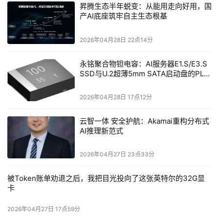
昇腾生态半年蜕变：从能用走向好用，国
产AI底座筑牢自主生态根基
2026年04月28日 22点14分
永铭聚合物钽电容：AI服务器E1.S/E3.S
SSD与U.2超薄5mm SATA启动盘的PLP
电容选型分析
2026年04月28日 17点12分
云智一体 安全护航：Akamai重构分布式
AI推理新范式
2026年04月27日 23点33分
被Token账单劝退之后，我把目光投向了这张英特尔的32G显
卡
2026年04月27日 17点59分