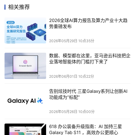
景，探索更多创新功能。
相关推荐
目前虽然还没有具体哪款车型会率先搭载这一融合系统的消
2026全球AI算力报告及算力产业十大趋
息，但相信也不会让大家等太久。你觉得这次吉利和
势重磅发布
DeepSeek的合作，会给汽车智能化发展带来哪些新变化
呢？
2026年05月29日 10点35分
数据、模型都在这里，亚马逊云科技把企
业落地智能体的门槛打下来了
本文来源于DOIT传媒，文章内容仅供参考，不构成投资建议。
2026年06月01日 10点22分
告别炫技时代 三星Galaxy系列让创新AI
功能成为“标配”
2026年05月26日 10点00分
618 办公装备升级指南：AI 加持三星
Galaxy Tab S11 ，高效办公更顺心