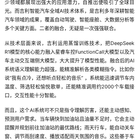
少领域都展现出强大的应用潜力，自推出便吸引了全球目
光。而吉利智能汽车全域AI技术体系，是吉利多年深耕智能
汽车领域的成果，覆盖自动驾驶、智能座舱、大数据分析等
多个关键方面。二者的融合，无疑是一次强强联合。 
从技术层面来说，吉利运用蒸馏训练技术，把DeepSeek 
R1模型的核心能力融入星睿车控FunctionCall大模型以及汽
车主动交互端侧大模型，大大提升了模型性能。融合后的AI
系统语义理解能力超强，能精准解析各类模糊指令。比如你
说“我有点冷，还想听点轻松的音乐” ，系统能迅速调节车内
温度、筛选轻松愉悦歌单，还能精准调用约2000个车载接
口，交互性能十分智能。 
而且，这个AI系统可不只是指令理解厉害，还能主动感知、
预测用户需求。当车辆快到加油站且油量不足时，它会主动
提醒并规划前往加油站的最优路线；雨天行车，能自动关车
窗、调节雨刮速度、播放适配雨天氛围的音乐。这些基于车