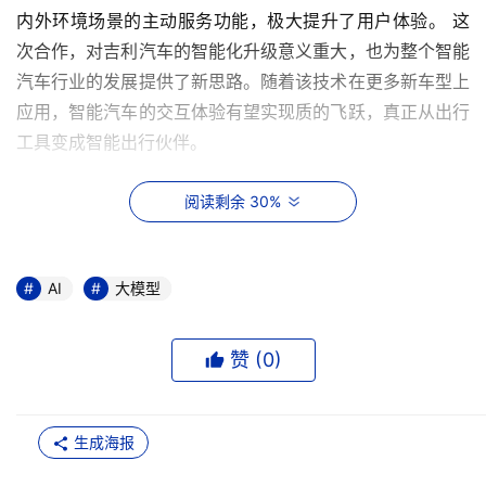
内外环境场景的主动服务功能，极大提升了用户体验。 这
次合作，对吉利汽车的智能化升级意义重大，也为整个智能
汽车行业的发展提供了新思路。随着该技术在更多新车型上
应用，智能汽车的交互体验有望实现质的飞跃，真正从出行
工具变成智能出行伙伴。
吉利汽车与DeepSeek的合作是汽车行业智能化转型的重要
阅读剩余 30%
一步。融合后的系统能够精准理解用户的模糊意图，并准确
调用约2000个车载接口。此外，该系统还能基于车内外场
景主动分析用户的潜在需求，为用户提供车辆控制、主动对
AI
大模型
话、售后服务等全方位的智能体验。这将大幅提升用户的智
能交互感受，加速AI技术在智能汽车领域的普及。
赞 (
0
)
吉利计划将这一技术体系应用于更多新车型，逐步实现从
“智能助手”到“智慧生命体”的进化。未来，吉利将继续深化
生成海报
与DeepSeek的合作，进一步优化大模型的训练与应用场