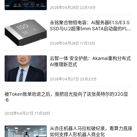
所和企业。
2026年04月28日 22点14分
在应用落地方面，金山云已与信永中和集团在企业服务方面
永铭聚合物钽电容：AI服务器E1.S/E3.S
达成战略合作协议。在合作中，金山云将构建一个集大模型
SSD与U.2超薄5mm SATA启动盘的PLP
电容选型分析
训练推理、应用开发、长效运营能力于一体的一站式平台，
打造“大数据+人工智能”双轮驱动的闭环能力。同时，金山
2026年04月28日 17点12分
云还将联合信永中和专业领域专家，利用领域专家知识与数
云智一体 安全护航：Akamai重构分布式
据，持续迭代优化包括审计与合规领域在内的领域大模型，
AI推理新范式
并快速构建行业人工智能原生应用、赋能千行百业。
2026年04月27日 23点33分
人工智能浪潮奔涌向前，大模型应用持续落地，这些都给云
计算带来无限的想象和空前的发展机遇。金山云将继续积极
被Token账单劝退之后，我把目光投向了这张英特尔的32G显
卡
拥抱人工智能，携手生态伙伴，以不断增强的产品技术能力
和不断增厚的服务能力实现韧性发展。
2026年04月27日 17点59分
从亦庄机器人马拉松破纪录，看算力底座
本文来源于DOIT传媒，文章内容仅供参考，不构成投资建议。
如何支撑人形机器人商业化