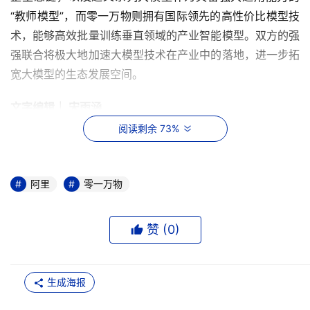
“教师模型”，而零一万物则拥有国际领先的高性价比模型技
术，能够高效批量训练垂直领域的产业智能模型。双方的强
强联合将极大地加速大模型技术在产业中的落地，进一步拓
宽大模型的生态发展空间。
文字编辑｜ 宋雨涵
阅读剩余 73%
“
手牵手我们一起走”阿里零一万物强强联合！
2025.01.03
阿里
零一万物
加速大模型落地
赞 (
0
)
过去两年间，以阿里巴巴的通义千问、零一万物的Yi系列为
代表的国产大模型，在权威评测中已跻身世界领先行列。尽
管这些大模型的智能水平已远超人类平均水平，但在特定领
生成海报
域的专家级知识与技能方面，仍是通用大模型需要不断攻克