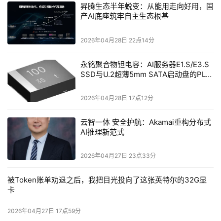
昇腾生态半年蜕变：从能用走向好用，国
面释放全面潜能。零一万物与阿里巴巴通义千问强强联合、
产AI底座筑牢自主生态根基
深度合作的产业大模型联合实验室将持续在技术创新方面推
高全球前沿大模型的天花板，同时结合精悍的算法专家和工
2026年04月28日 22点14分
程实践，把大模型的超强大脑带入行业场景，加速成为金
永铭聚合物钽电容：AI服务器E1.S/E3.S
融、制造、交通、能源、科研等等各个领域的超级智能专
SSD与U.2超薄5mm SATA启动盘的PLP
家，助力各行各业大模型落地，用AI驱动产业新质生产力爆
电容选型分析
发。
2026年04月28日 17点12分
——零一万物CEO
，
李开复博士
云智一体 安全护航：Akamai重构分布式
AI推理新范式
战略合作背景与意义
2026年04月27日 23点33分
阿里云与零一万物的战略合作是在中国AI大模型市场迅速增
长的背景下展开的。据研究机构数据，2024年中国AI大模
被Token账单劝退之后，我把目光投向了这张英特尔的32G显
卡
型市场规模约为294.16亿元，预计2026年将突破700亿
元。这一增长趋势反映了市场对大模型技术的强烈需求及行
2026年04月27日 17点59分
业应用的广阔前景。