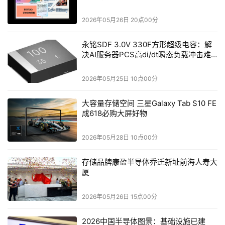
目前Yi-Lighting所处位置
2026年05月26日 20点00分
据悉，
大模型联合实验室包含技术、业务、人才等板块，将
永铭SDF 3.0V 330F方形超级电容：解
结合两个团队大模型研发实力，形成从下一代基座模型技术
决AI服务器PCS高di/dt瞬态负载冲击难
探索到产业落地大模型服务的组合拳，通过阿里云百炼大模
题
型平台的模型服务层面向市场，针对To B行业打造大模型
2026年05月25日 10点00分
解决方案，加速大模型在各行各业落地。
大容量存储空间 三星Galaxy Tab S10 FE
成618必购大屏好物
2024年6月，零一万物就与阿里云达成过合作，零一万物
Yi-Large等系列大模型登陆阿里云百炼平台，这也是零一万
2026年05月28日 10点00分
物首次通过云厂商提供API服务。
存储品牌康盈半导体乔迁新址前海人寿大
2024年11月，零一万物对外披露了一整套大模型ToB解决
厦
方案，解决方案基于Yi 模型构建，包含零售行业解决方
案、模型训练解决方案、智算中心解决方案。
2026年05月26日 15点00分
零一万物和阿里云发表合作感言
2026中国半导体图景：基础设施已建