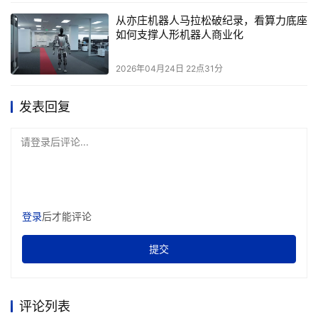
从亦庄机器人马拉松破纪录，看算力底座
战略合作的核心意义在于加速大模型技术从研发到应用的落
如何支撑人形机器人商业化
地进程，进一步扩大产业大模型的生态整合。通过成立“产
2026年04月24日 22点31分
业大模型联合实验室”，双方将结合各自在大模型研发方面
的优势，形成从下一代基座模型技术探索到产业落地大模型
发表回复
服务的完整链条。
请登录后评论...
未来趋势与展望
阿里云与零一万物的战略合作标志着大模型技术应用的新阶
段。未来，随着技术的不断进步和应用场景的拓展，大模型
登录
后才能评论
将在金融、制造、交通、能源、科研等领域发挥更大的作
用。同时，通过加强生态整合与拓展，将吸引更多企业加入
提交
产业大模型生态圈，共同推动大模型技术的创新与应用。
此外，随着具身智能、多模态理解等前沿技术的不断发展，
评论列表
大模型将在更广泛的场景下实现智能化应用。这将为大模型