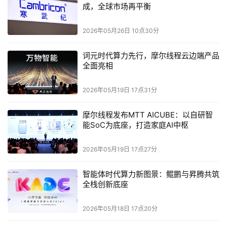
成，全球市场再平衡
面向AI时代，阿里云大幅升级从服务器到计算、存储、网
2026年05月26日 10点30分
络、数据处理、模型训练和推理平台的技术架构体系，在算
力服务层、模型服务层、模型层和生态层全面布局。发展大
词元时代算力先行，摩尔线程云边端产品
模型，算力、模型、生态，缺一不可，阿里云平台的核心思
全面亮相
想，就是让模型的使用更简洁高效，简单几行代码就可以调
用模型。同时，大模型的研发道路不应该只是少数机构的竞
2026年05月19日 17点31分
赛，而应该通过大小模型的协同进化，打造更高级、更多
摩尔线程发布MTT AICUBE：以自研智
元、更适应中国本土需求的繁荣应用生态。零一万物在模型
能SoC为底座，打造家庭AI中枢
技术与算法的前沿实践有目共睹，将成为阿里云的重要战略
合作伙伴。
2026年05月19日 17点27分
——阿里云首席技术官
，
周靖人
智能体时代算力新图景：鲲鹏与昇腾共筑
全栈创新底座
生成式AI驱动的AI 2.0将重塑千行百业的生产力格局，颠覆
现有的企业组织结构和运营模式。中国拥有庞大的市场和丰
2026年05月18日 17点20分
富的落地场景，但是目前大模型能力并未在ToB产业应用方