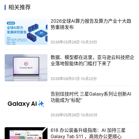
与增强的方向。
相关推荐
为了将大模型的“超强大脑”与特定领域任务相匹配，需要对
2026全球AI算力报告及算力产业十大趋
垂直领域有深入的理解、高效的数据工程支持，以及定向微
势重磅发布
调、RAG技术、强化学习算法、思维链推理等前沿技术的应
2026年05月29日 10点35分
用。从全球范围来看，新一代技术渗透到产业中往往需要两
到五年的时间。而在短短两年内，我国大模型企业已具备了
数据、模型都在这里，亚马逊云科技把企
极具国际竞争力的通用大模型基础能力。接下来，如何让大
业落地智能体的门槛打下来了
模型更加落地、易用，将成为激发其商业价值、加速推动生
产力发展的产业迫切需求。
2026年06月01日 10点22分
告别炫技时代 三星Galaxy系列让创新AI
功能成为“标配”
2026年05月26日 10点00分
618 办公装备升级指南：AI 加持三星
Galaxy Tab S11 ，高效办公更顺心