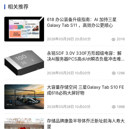
创新除了每年对国内外主要供应商开展可持续发展和信息安
相关推荐
全自查外，还由包括行政、人力资源、环境、健康和安全以
及CSR部门共同参与供应商考察，并根据考察结果为供应商
618 办公装备升级指南：AI 加持三星
Galaxy Tab S11 ，高效办公更顺心
进行改善指导。未来，富士胶片商业创新还将继续与供应商
深化合作，进一步推动可持续采购。
2026年05月26日 20点00分
2016
此外，富士胶片商业创新近期推出了“循环至新(Loop to 
永铭SDF 3.0V 330F方形超级电容：解
New)”倡议及相关标志，以提高公众对再制造产品的认知，
决AI服务器PCS高di/dt瞬态负载冲击难
彰显再制造的理念与价值。该倡议包括回收客户使用后的数
题
码多功能机，并经再制造后重新交付，以此推动再制造产品
2026年05月25日 10点00分
1296
的更广泛应用，进而与客户携手为子孙后代打造“资源循环
大容量存储空间 三星Galaxy Tab S10 FE
链”。基于富士胶片集团CSR计划“可持续价值计划
成618必购大屏好物
(SVP2030)”，富士胶片商业创新将继续提供创新的产品与
服务，同时加强供应链的环境、道德和人权管理，为构建可
2026年05月28日 10点00分
1998
持续发展的社会作出贡献，为世界绽放更多笑容。
存储品牌康盈半导体乔迁新址前海人寿大
厦