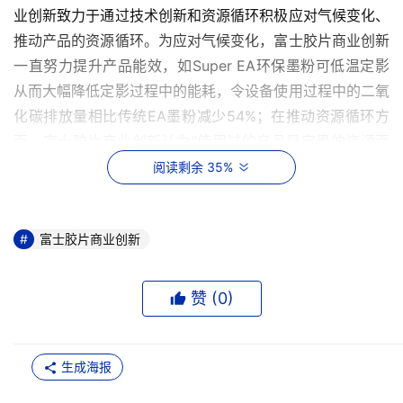
业创新致力于通过技术创新和资源循环积极应对气候变化、
推动产品的资源循环。为应对气候变化，富士胶片商业创新
一直努力提升产品能效，如Super EA环保墨粉可低温定影
从而大幅降低定影过程中的能耗，令设备使用过程中的二氧
化碳排放量相比传统EA墨粉减少54%；在推动资源循环方
面，富士胶片商业创新认为“使用过的产品是宝贵的资源而
非垃圾”，并于2010年开始生产再制造产品，这些再制造产
阅读剩余 35%
品与全部采用新材料的同型号产品品质完全一样，且性能同
样可靠。富士胶片商业创新于2024年5月制定了新的可持续
富士胶片商业创新
发展目标，即力争到2030年将采用全新自然资源的比例降
至60%或以下，未来也将继续加大力度，通过推进再制造产
品的生产、墨粉仓和废粉瓶的再利用、使用再生塑料以及其
赞 (
0
)
他再生资源等措施，积极应对气候变化并推动资源循环。
在7项可持续采购管理指标评分中，富士胶片商业创新在背
生成海报
书、措施和覆盖范围3项指标获得了最高分。富士胶片商业