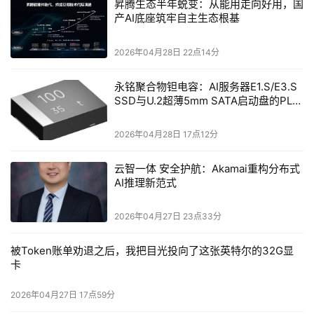
昇腾生态半年蜕变：从能用走向好用，国
产AI底座筑牢自主生态根基
2026年04月28日 22点14分
永铭聚合物钽电容：AI服务器E1.S/E3.S
SSD与U.2超薄5mm SATA启动盘的PLP
电容选型分析
2026年04月28日 17点12分
云智一体 安全护航：Akamai重构分布式
AI推理新范式
2026年04月27日 23点33分
被Token账单劝退之后，我把目光投向了这张英特尔的32G显
卡
2026年04月27日 17点59分