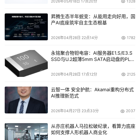
2026年05月18日 17点20分
1328
工智能数据中心挑战的整体实力，赢得了客户对Aginode安
捷诺技术实力的信任。
昇腾生态半年蜕变：从能用走向好用，国
产AI底座筑牢自主生态根基
Aginode安捷诺亚太地区渠道和技术支持经理姜圭喆，通过
分享Aginode安捷诺的经典案例，深入解读了人工智能数据
2026年04月28日 22点14分
1782
中心如何与Aginode安捷诺的产品方案相结合，并揭示了数
永铭聚合物钽电容：AI服务器E1.S/E3.S
据中心增长所带来的新商机，帮助客户进一步加深了对
SSD与U.2超薄5mm SATA启动盘的PLP
Aginode安捷诺产品的了解。
电容选型分析
2026年04月28日 17点12分
2125
云智一体 安全护航：Akamai重构分布式
AI推理新范式
2026年04月27日 23点33分
2037
从亦庄机器人马拉松破纪录，看算力底座
如何支撑人形机器人商业化