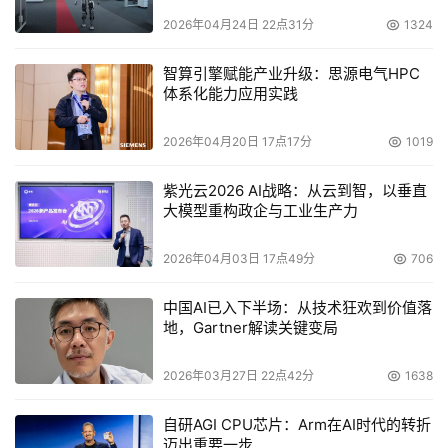
2026年04月24日 22点31分
1324
智算引擎赋能产业升级：思源电气HPC
体系化能力应用实践
2026年04月20日 17点17分
1019
紫光云2026 AI战略：从云到智，以垂直
大模型重构政企与工业生产力
2026年04月03日 17点49分
706
中国AI已入下半场：从技术狂欢到价值落
地，Gartner解读关键变局
2026年03月27日 22点42分
1638
全新业务矩阵，彰
显市场
信心
自研AGI CPU芯片：Arm在AI时代的转折
迈出重要一步
“Starry Sky满天星——Aginode安捷诺品牌焕新亚太巡展”