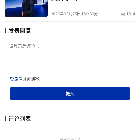
基于精心的筹划，不仅在数据中心市场趋势、需求特征等维
2026年03月25日 16点36分
1014
度，为客户解答了疑问，而且进一步体现了Aginode安捷诺
对韩国市场的重视和投入。
发表回复
请登录后评论...
登录
后才能评论
提交
评论列表
Aginode安捷诺一直将韩国视作重要的战略市场，在其全球
业务版图中占有重要地位。在韩国市场的发展中，Aginode
安捷诺涉足众多行业，为客户的业务发展提供高品质的产品
已经到底了