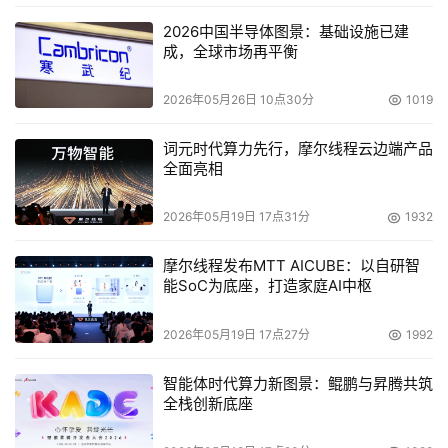
展，政府和企业的大力支持和技术创新，使得韩国在全球AI
2026中国半导体图景：基础设施已建
领域中占据重要地位。随着AI技术的快速发展，数据中心对
成，全球市场再平衡
网络传输系统的要求也越来越高。
2026年05月26日 10点30分
1019
在活动上，韩国数据中心委员会（KDCC）团队负责人
Kang Seung-hoon分享了精彩的主题演讲，对韩国数据中
词元时代算力先行，摩尔线程云边端产品
心市场发表了见解，强调了其在IT行业的潜力。
全面亮相
作为此次活动的重要环节之一，Aginode安捷诺的产品技术
2026年05月19日 17点31分
1932
专家结合韩国数据中心市场的发展现状，向与会嘉宾深入剖
摩尔线程发布MTT AICUBE：以自研智
析了人工智能数据中心的发展趋势和未来演进。
能SoC为底座，打造家庭AI中枢
Aginode安捷诺亚太区产品总监王君原，在演讲中阐述了以
2026年05月19日 17点27分
1992
太网在企业领域的影响以及人工智能集成数据中心的未来，
分享Aginode安捷诺最新的研发技术、前沿的设计理念以及
智能体时代算力新图景：鲲鹏与昇腾共筑
全栈创新底座
创新的产品和解决方案，并针对新产品、新方案契合应用趋
势的创新性能进行了分享，充分展现了助力韩国客户应对人