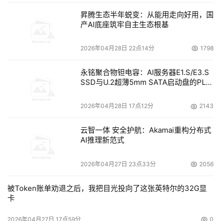
昇腾生态半年蜕变：从能用走向好用，国
产AI底座筑牢自主生态根基
2026年04月28日 22点14分
1798
永铭聚合物钽电容：AI服务器E1.S/E3.S
SSD与U.2超薄5mm SATA启动盘的PLP
电容选型分析
2026年04月28日 17点12分
2143
云智一体 安全护航：Akamai重构分布式
AI推理新范式
2026年04月27日 23点33分
2056
被Token账单劝退之后，我把目光投向了这张英特尔的32G显
卡
2026年04月27日 17点59分
0