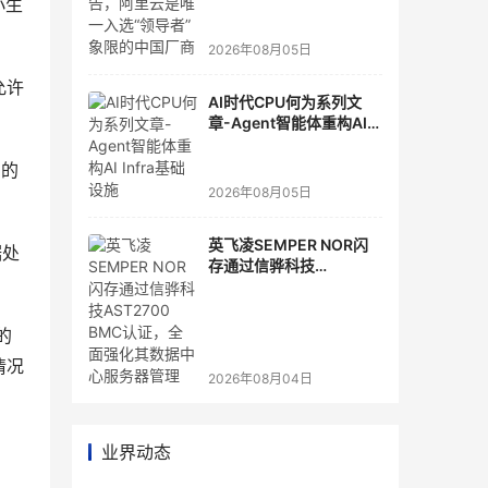
选“领导者”象限的中国厂
小生
商
2026年08月05日
允许
AI时代CPU何为系列文
章-Agent智能体重构AI
Infra基础设施
p的
2026年08月05日
英飞凌SEMPER NOR闪
据处
存通过信骅科技
AST2700 BMC认证，全
面强化其数据中心服务器
管理
的
情况
2026年08月04日
业界动态