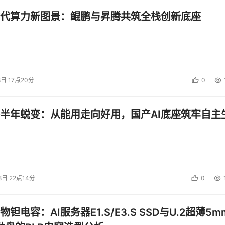
代算力新图景：鲲鹏与昇腾共筑全栈创新底座
8日 17点20分
0
半年蜕变：从能用走向好用，国产AI底座筑牢自主
8日 22点14分
0
钽电容：AI服务器E1.S/E3.S SSD与U.2超薄5m