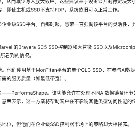
议，从而减少写入放大效应。这些建议基于设备公开的特定块大
，即使主机或SSD不支持FDP，系统依旧可以正常工作。
Gen 5企业级SSD平台。自那时起，慧荣一直强调该平台的灵活性，
的Bravera SC5 SSD控制器和大普微 SSD以及Microchi
SD中所看到的情况。
们使用基于MonTitan平台的单个QLC SSD，在参与AI数
所需的服务质量（如最低带宽）。
PerformaShape。该功能允许在处理不同AI数据链条环节
。慧荣表示，这一方案将帮助客户在不影响其他类型访问性能的
先地位，但他们在企业级SSD控制器市场上的策略却大相径庭。