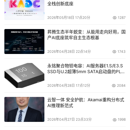
全栈创新底座
在受到质疑，这种信任的破裂可能会推动对无代理解决方案
的更高重视，这些解决方案可以在不受传统代理漏洞影响的
2026年05月18日 17点20分
1287
情况下提供增强的安全性。”
昇腾生态半年蜕变：从能用走向好用，国
产AI底座筑牢自主生态根基
考虑到影响的规模，这被认为是最严重的网络安全事件之
一。CrowdStrike事件影响了运行Microsoft Windows的计
2026年04月28日 22点14分
1743
算机，涉及航空公司、银行、零售商、经纪公司、媒体公司
和铁路公司等多个行业。旅行部门受到显著影响，德国、法
永铭聚合物钽电容：AI服务器E1.S/E3.S
国、荷兰、英国、美国、澳大利亚、中国、日本、印度、新
SSD与U.2超薄5mm SATA启动盘的PLP
电容选型分析
加坡和台湾的航空公司和机场在办理登机手续和售票系统方
2026年04月28日 17点12分
2084
面遇到了重大问题，导致航班延误和机场混乱。
云智一体 安全护航：Akamai重构分布式
微软表示大约有850万台Windows计算机受到影响。
AI推理新范式
影响如此之大，以至于SpaceX和Tesla的CEO Elon Musk
2026年04月27日 23点33分
1998
不得不从所有系统中删除CrowdStrike。