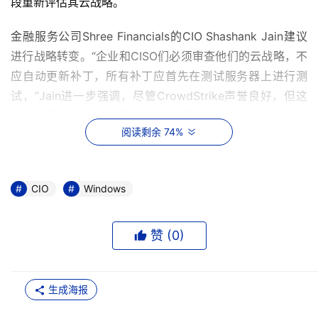
段重新评估其云战略。
金融服务公司Shree Financials的CIO Shashank Jain建议
进行战略转变。“企业和CISO们必须审查他们的云战略，不
应自动更新补丁，所有补丁应首先在测试服务器上进行测
试，”Jain进一步强调，尽管CrowdStrike声誉良好，但这
次事件揭示了由于未测试的补丁导致的信任失效和连锁反
阅读剩余 74%
应。
总部位于荷兰的TMF Group的网络防御、IAM和应用安全主
管Saurabh Gugnani补充说，多元化的云战略可以减轻此类
CIO
Windows
风险。“是的，他们（企业）应该重新审视云战略，必须结
合所有可用的解决方案。”
赞 (
0
)
一些企业已经开始采取大胆的措施。
生成海报
“针对最近影响我们关键业务运营的中断，我们主动更新了
业务连续性计划，以应对意外停机并将对生产力和服务交付