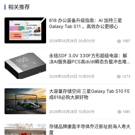
相关推荐
的影响降至最低，”Mytek Innovations的创始人兼CMD 
Shivkumar Borade表示，该公司是BSOD影响的受害者之
618 办公装备升级指南：AI 加持三星
一。“我们的修订计划包括增强的沟通管理，设有多层确保
Galaxy Tab S11 ，高效办公更顺心
所有员工了解潜在问题及其解决方案。”
2026年05月26日 20点00分
1997
由于公司的整个网络（包括Outlook、Teams和
永铭SDF 3.0V 330F方形超级电容：解
SharePoint）都托管在Microsoft 365上，因此其内部沟通
决AI服务器PCS高di/dt瞬态负载冲击难
受到显著干扰。
题
2026年05月25日 10点00分
1273
“然而，我们内部开发的应用程序没有受到影响，因为
GoDaddy使用了自己的托管基础设施，”Borade说，“我们
大容量存储空间 三星Galaxy Tab S10 FE
确实遇到了一些与Azure平台相关的API集成问题，这些问
成618必购大屏好物
题全天无法正常工作，这次中断导致我们的客户和用户的服
2026年05月28日 10点00分
1981
务中断。”
存储品牌康盈半导体乔迁新址前海人寿大
对CIO的警示
厦