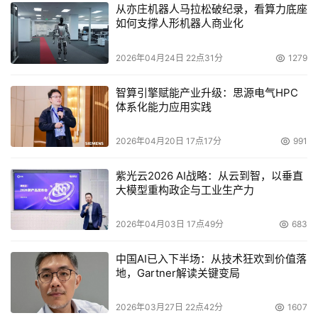
从亦庄机器人马拉松破纪录，看算力底座
增强的风险管理实践
如何支撑人形机器人商业化
此次事件突显了改进风险管理实践的必要性。加强尽职调
2026年04月24日 22点31分
1279
查、严格测试更新和分阶段推出现在变得至关重要。
智算引擎赋能产业升级：思源电气HPC
“这次事件是一个警钟，强调了整个行业在网络安全实践中
体系化能力应用实践
需要不断适应和改进，”RAH Infotech的CTO Gaurav 
2026年04月20日 17点17分
991
Ranade说。
紫光云2026 AI战略：从云到智，以垂直
Rakuten Symphony的高级架构师D.R. Goyal倡导在全面发
大模型重构政企与工业生产力
布之前为选定用户测试更新的机制：“在向整个社区和用户
群体发布之前，应该有一个机制与某些企业的一组用户一起
2026年04月03日 17点49分
683
测试，以减少影响。”
中国AI已入下半场：从技术狂欢到价值落
随着数字化领域的不断发展，确保基于云的系统具有韧性至
地，Gartner解读关键变局
关重要。An Idea Global Innovations的创始人Ashis Guha
2026年03月27日 22点42分
1607
强调了更广泛的影响：“该事件对全球经济有更广泛的影