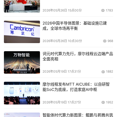
CIO们的主要关注点是供应商锁定。正如CrowdStrike事件
2026年05月26日 15点00分
1783
所示，依赖单一云供应商会导致单点故障。如果该供应商的
关键服务中断，会对企业产生深远影响。为降低这种风险，
2026中国半导体图景：基础设施已建
CIO们可能会探索多云或混合云架构，将工作负载分布在多
成，全球市场再平衡
个平台上。
2026年05月26日 10点30分
968
Forrester的首席分析师Allie Mellen强调了在面对网络威胁
词元时代算力先行，摩尔线程云边端产品
时，可靠工具和服务的重要性。
全面亮相
“在网络攻击面前，网络安全团队使用工具和服务的可靠性
2026年05月19日 17点31分
1882
至关重要，”Mellen表示，“这样的事件质疑了这种可靠性，
这无疑会引起高管们对如何确保企业系统可靠性的疑问和关
摩尔线程发布MTT AICUBE：以自研智
注，尤其是在网络安全软件如此日常化的情况下。”
能SoC为底座，打造家庭AI中枢
事件暴露了云依赖系统的脆弱性，一个单点故障可能对整个
2026年05月19日 17点27分
1952
企业产生连锁反应。Beagle Security的高级安全专业人士
智能体时代算力新图景：鲲鹏与昇腾共筑
和顾问Sunil Varkey指出，“云和安全供应商之间的信任现