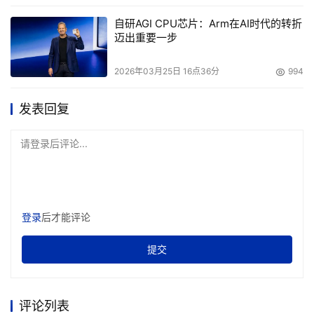
响，更长的停机时间和恢复时间将影响生产力和经济。”
自研AGI CPU芯片：Arm在AI时代的转折
迈出重要一步
行业专家建议采取多项策略以备未来之需，包括分阶段推
出、全面测试和强大的备份系统。
2026年03月25日 16点36分
994
Blockchain公司Qila的联合创始人Siddharth Ugrankar建
发表回复
议，分阶段部署和彻底测试更新可以减轻影响：“如果
CrowdStrike以分阶段方式部署更新，影响会小得多。”
请登录后评论...
Nuvepro的CTO Moyukh Goswami表示，企业应通过加强
测试协议、实施严格的风险评估以及通过稳健的治理框架强
化变更管理流程来加强更新管理。
登录
后才能评论
“加强监控能力、改进针对更新失败的事件响应计划以及培
提交
养主动的供应商关系是关键。”Goswami补充道。
CrowdStrike事件强调了CIO们需要重新审视并强化其云战
评论列表