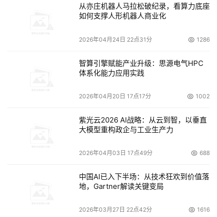
伴、用机问答等功能，成为专业创作者的实时高效智能助
从亦庄机器人马拉松破纪录，看算力底座
如何支撑人形机器人商业化
理，助其快速执行AI工作负载，事半功倍，收获高质量创意
成果。
2026年04月24日 22点31分
1286
智算引擎赋能产业升级：思源电气HPC
体系化能力应用实践
2026年04月20日 17点17分
1002
紫光云2026 AI战略：从云到智，以垂直
AI智能助理与戴尔Latitude 7350
大模型重构政企与工业生产力
AI创作，加速创意落地
2026年04月03日 17点49分
688
NVIDIA®
Precision 移动工作站系列新品，搭载
专业级显卡，
中国AI已入下半场：从技术狂欢到价值落
算力高达682TOPs，专为使用创意应用程序的工作和设计
地，Gartner解读关键变局
而构建，可为AI驱动的创作流程提供稳定且出色的性能表
现，助力用户突破界限，实现技术与业务的出色成就。全新
2026年03月27日 22点42分
1616