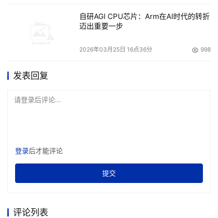
Precision系列工作站10秒出图，可加速实现包括AI绘画、
自研AGI CPU芯片：Arm在AI时代的转折
文生图、图生图等AI创意的落地，成为完美适配日常生产与
迈出重要一步
内容创作的好帮手。
2026年03月25日 16点36分
998
发表回复
请登录后评论...
AI创作与戴尔Precision 5690
AI部署，让数据即刻呈现
登录
后才能评论
NVIDIA®
Precision 塔式工作站系列，搭载
专业级显卡，算力
提交
高达1000TOPs，轻松处理检索海量数据，应对高要求的工
作负载，将数据价值应用于千行百业的创新实践中。
评论列表