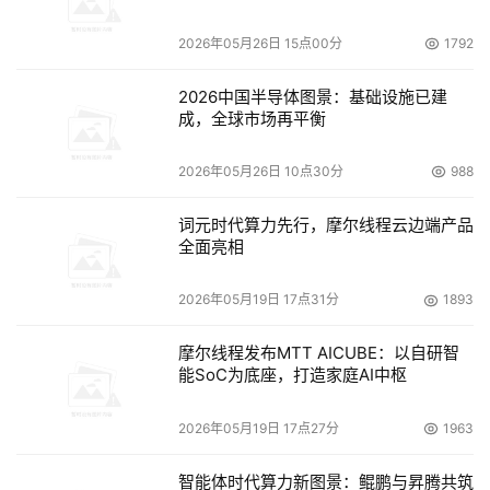
数字化时代下，混合办公与多场景创作成为PC使用的新常
态，AI技术将企业和员工的生产力水平带上全新高度，AI 
2026年05月26日 15点00分
1792
PC由此成为业务创新的重要加速器。与此同时，AI与PC的
2026中国半导体图景：基础设施已建
结合也帮助个人创作者大幅提升生产效率，以强大的计算能
成，全球市场再平衡
力和创新的交互方式引领颠覆性的生产力革命。
2026年05月26日 10点30分
988
在峰会上，戴尔科技带来了以Latitude笔记本电脑和
Precision移动工作站产品线为代表的多款全新AI PC，并携
词元时代算力先行，摩尔线程云边端产品
全面亮相
手来自不同行业的合作伙伴，通过场景化的产品演绎，生动
展示了全新Dell AI PC产品在AI多能协作、AI智能助理、AI
2026年05月19日 17点31分
1893
创作、AI开发及AI部署等五大业务创新场景下的强劲实力。
摩尔线程发布MTT AICUBE：以自研智
AI多能协作，职场高效办公
能SoC为底座，打造家庭AI中枢
全新Latitude AI PC为当今忙碌的职场人士提供无与伦比的
2026年05月19日 17点27分
1963
生产力和出色的电池续航时间，全面提升日常工作效率、安
®
全性和协作性。最新推出的Latitude 系列，搭载英特尔
酷
智能体时代算力新图景：鲲鹏与昇腾共筑