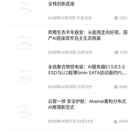
全栈创新底座
TM
睿
Ultra处理器，集成Windows Studio Effects、Dell 
Optimizer等领先AI功能，在背景效果、眼神交流、自动取
2026年05月18日 17点20分
1301
景及智能调优等多方面增强会议和日常办公协作表现和体
验。
昇腾生态半年蜕变：从能用走向好用，国
产AI底座筑牢自主生态根基
2026年04月28日 22点14分
1752
永铭聚合物钽电容：AI服务器E1.S/E3.S
SSD与U.2超薄5mm SATA启动盘的PLP
电容选型分析
AI多能协作与戴尔Latitude 9450
2026年04月28日 17点12分
2092
AI智能助理，智慧相伴，效率与创意并行
云智一体 安全护航：Akamai重构分布式
AI推理新范式
同时，凭借其强大的AI算力（可实现34TOPs算力）和场景
模型定向优化，配合端侧模型，全新Latitude 系列可为用
2026年04月27日 23点33分
2008
户提供PC复杂控制，本地知识库、长文档解读、闲聊陪