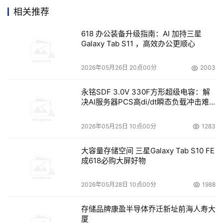
相关推荐
618 办公装备升级指南：AI 加持三星
Galaxy Tab S11 ，高效办公更顺心
戴尔科技集团全球副总裁、中国区渠道销售部总经理桃乐姗
2026年05月26日 20点00分
2003
戴尔科技最新的“创新催化剂”研究显示，很多终端用户创新
装备不足，三分之一的企业缺乏随时随地高效工作和创新所
永铭SDF 3.0V 330F方形超级电容：解
需的工具，同时81%的受访者认为AI设备能够帮助其获得更
决AI服务器PCS高di/dt瞬态负载冲击难
多富有创造力和个性化的生产成果。作为不可或缺的个人计
题
算设备和生产力工具，PC是承载AI技术并激发AI力量，从
2026年05月25日 10点00分
1283
而提升生产效率与质量的优秀利器。据知名市场调查机构
大容量存储空间 三星Galaxy Tab S10 FE
IDC估计，2024年年内AI PC出货量将逼近 5000万台，而
成618必购大屏好物
到2027年将增长到1.67亿台，AI PC将占全球 PC总出货量
的60%左右，属于AI PC的时代已然到来。
2026年05月28日 10点00分
1988
全新Dell AI PC，带来突破性办公创作体验
存储品牌康盈半导体乔迁新址前海人寿大
厦