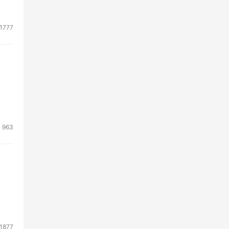
1777
，重
，我
963
够
景，
使用
1877