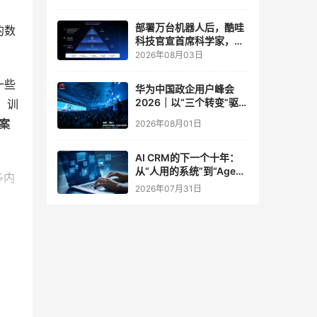
实验室
部署万台机器人后，酷哇
的数
科技官宣首席科学家，要
让世界模型交付生产力
2026年08月03日
一些
华为中国政企用户峰会
2026｜以“三个转变”驱动
，训
服务体系全面升级
案
2026年08月01日
AI CRM的下一个十年：
从“人用的系统”到“Agent
多内
调用的底座”
2026年07月31日
能承