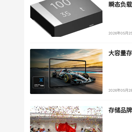
值，这就是我们的思路，向智能数据湖演进。
瞬态负载
架构分为四部分，底层是用对象存储，因为对象
个子系统，包括数据的导入，因为数据量越来越
2026年05月2
何高效地导入进来是一个很大的问题，无论是成
服务，还有全球加速的能力，因为数据从全球各
大容量存储
还有数据加速，数据湖通常是基于对象存储，但
成本往往就代表性能也不可能太高，如果让对象存
行，所以在数据加速这个地方做了很多方面的开发。有五个
GooseFS--x，还有一个元数据加速，还有
算的速度，不要成为整个计算系统里面的关键路
2026年05月2
数据的分析和洞察，这是我一直强调第五个阶段
存储品牌
新发布了一个服务能力Metainsight。