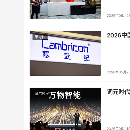
2026年05月2
2026
半导体
GooseFS数据加速服务，提升数据预处理、模
腾讯云如何将数据快速导入，从全球范围内快速收
点看两个，一个是GooseFS-Cache，GooseF
们管它叫GooseFS能力集，以前的GooseFS现在只
2026年05月2
Cache是利用计算侧本地的资源，可以用内存，
词元时代
减少网络的传输，实现低延迟和高带宽，特点是近
摩尔线程
配合COS既实现低成本同时达到高性能的存储能
Hadoop做集成，缓存的类型也可以很多，可
不同的缓存介质，性能提升可以到2到10倍之间
2026年05月1