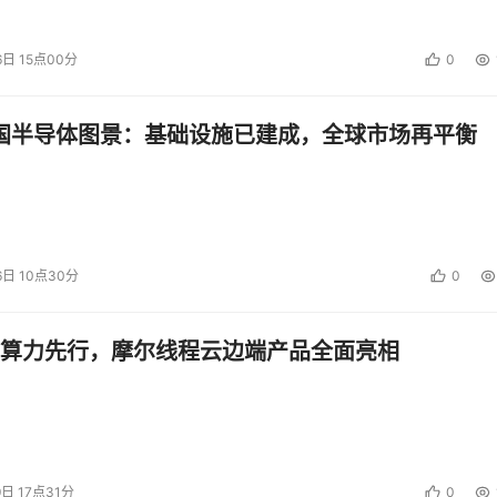
6日 15点00分
0
中国半导体图景：基础设施已建成，全球市场再平衡
型训练、推理应用效率
集数据。重点介绍一下缓存加速，也就是GooseFS缓存能力集
S-Cache以前简称GooseFS，后来把GooseFS的能力扩展了一下
对应的叫GooseFS-Cache。
6日 10点30分
0
可以用SSD，甚至可以用GPU节点的HDD做本地化加速，这样能
算力先行，摩尔线程云边端产品全面亮相
计算侧，可以用于大数据、AI、HPC、基因测序、渲染这些场
力，它支持多种协议，同时可以支持容器化的部署，也可以跟
以分级，可分好几级的缓存，来实现不同的性能要求。实际测算过
。
9日 17点31分
0