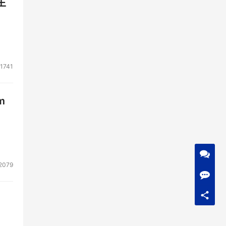
生
1741
能
m
能的
重
户的
2079
能也
一个
防攻