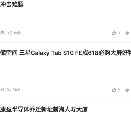
冲击难题
存储是低成本，五大要求第一个要求就是低成本，基于COS之上
大的时候，原始数据越来越大，原始数据会分散在全球各地，数
5日 10点00分
0
本还是效率，我们也做了很多事情，我们提供了数据迁移MSP的
个地方收集的，如果没有加速能力，时间和网络成本是非常高的
空间 三星Galaxy Tab S10 FE成618必购大屏好
对象存储传统定位是低成本的海量的存储类型，强调就是低成本
储能做对接AI，做AI的数据底座，一定是要有数据加速的支撑
组件，包括GooseFS-Cache，包括GooseFS-lite、
AZ的加速器，不同类型解决不同的问题，总之是为了让对象存储跟得
径。
8日 10点00分
0
的事情，这里面是基于数据万象的服务的集，里面功能很多，前
康盈半导体乔迁新址前海人寿大厦