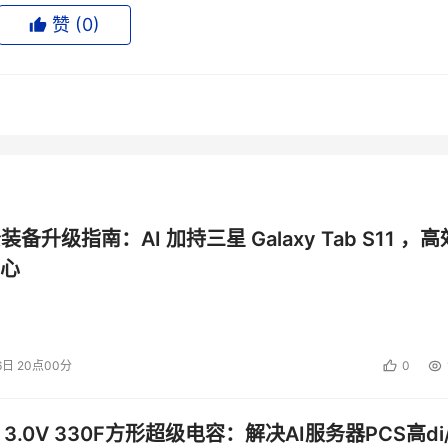
S、S3。海量的吞吐能力，达到Tbps级别。
赞 (
0
)
要求更高，我们认为需要亚毫秒级的时延。
溯源，所以现在很多客户越来越关注内容的合规。
成的数据越来越大，很重要的一点是怎么把这些数据检索出来，
受关注。
面的要求，低成本、高性能、海量存储、高可用、安全。
公装备升级指南：AI 加持三星 Galaxy Tab S11 ，高
心
的数据，他们之间数据的流动就成为一个问题，如果是每个阶段
问题，就非常适合于用一个数据湖的统一存储平台，去实现数据
 Lake向智能数据湖演进，打造一体化AIGC多模态存储解决方案
6日 20点00分
0
速能力，增加了AI能力之后，就可以把数据湖系统的业务范围
理，我们认为存储系统不只是要存数据，一定要把数据管起来，而
的越多，无形资产就越多，这个是能给客户带来一个新的增值的
 3.0V 330F方形超级电容：解决AI服务器PCS高di/