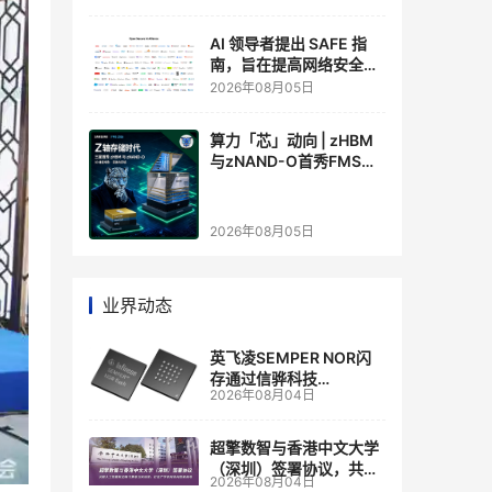
AI 领导者提出 SAFE 指
南，旨在提高网络安全透
明度
2026年08月05日
算力「芯」动向 | zHBM
与zNAND-O首秀FMS
2026 ：三星把HBM叠上
GPU头顶，内存战争换了
个维度，z轴算盘的魅力
2026年08月05日
在哪？
业界动态
英飞凌SEMPER NOR闪
存通过信骅科技
2026年08月04日
AST2700 BMC认证，全
面强化其数据中心服务器
管理
超擎数智与香港中文大学
（深圳）签署协议，共建
2026年08月04日
人工智能和边缘计算联合