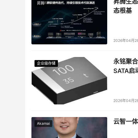
昇腾生态
昇腾
态根基
一站式内容审核、智能检索服务，为数据安全合
2026年04月2
介绍一下关于数据分析和数据共享，数据万象能
永铭聚合物
力，既是服务于AIGC，也是基于AIGC，用A
企业级存储
企业级存储
企业级存储
企业级存储
标签，智能的搜索，包括评分，能力有很多，大概
SATA
最近围绕着AIGC，数据万象发布了新的能力，
要，因为监管很严，我们这个方案在两个点去重
2026年04月2
输入都会做检查，给训练计算为了数据就是干净
是因为AIGC生成的，有时候比较发散，没有那
云智一体
Akamai
包括对违禁违法等内容的审核，同时提供了一些
角有一个水印，是明水印，后来出了一个暗水印