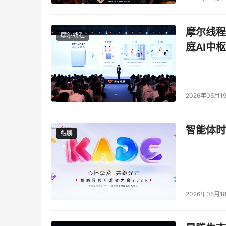
摩尔线程
摩尔线程
庭AI中枢
2026年05月1
智能体时
鲲鹏
鲲鹏
2026年05月1