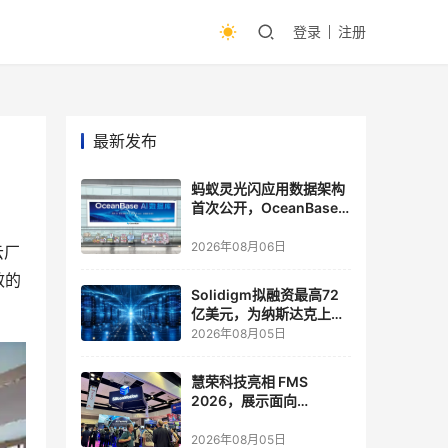
登录
注册
最新发布
蚂蚁灵光闪应用数据架构
首次公开，OceanBase
披露关键实践
2026年08月06日
云厂
效的
Solidigm拟融资最高72
亿美元，为纳斯达克上市
做准备
2026年08月05日
慧荣科技亮相 FMS
2026，展示面向
Agentic AI 应用的新一代
存储方案
2026年08月05日