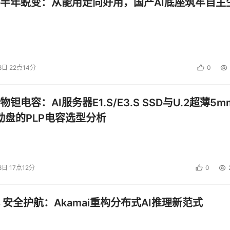
半年蜕变：从能用走向好用，国产AI底座筑牢自主
规保驾护航
8日 22点14分
0
力的应用场景，包括内容审核、图片、视频、音频和文档的处理
钽电容：AI服务器E1.S/E3.S SSD与U.2超薄5m
I对AI进行支持，这里面包括影像、图片、音频、视频里面的一些智
有100多种，而且在不断地持续。
启动盘的PLP电容选型分析
一个是一体化的内容安全方案，刚刚有嘉宾也讲了，数据安全非常
点做内容安全的管理，一个是用户的输入，原始数据的输入和用
8日 17点12分
0
的，安全的，第二个是对于大模型生成的对象，这里面有时候可
么严格的规则，要在生成物这个地方做一次内容审核的管控。
 安全护航：Akamai重构分布式AI推理新范式
维权方面的能力，比如盲水印，以前看一些网络电视和视频在某
，水印不是一个新的东西，水印有技术门槛，技术门槛就体现在