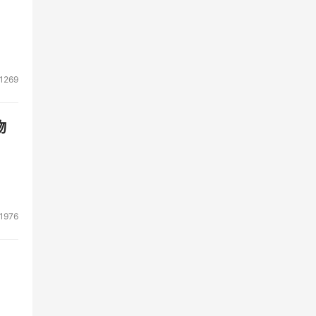
有三
据如
1269
迁移
。
物
，低
才
上计
1976
不久