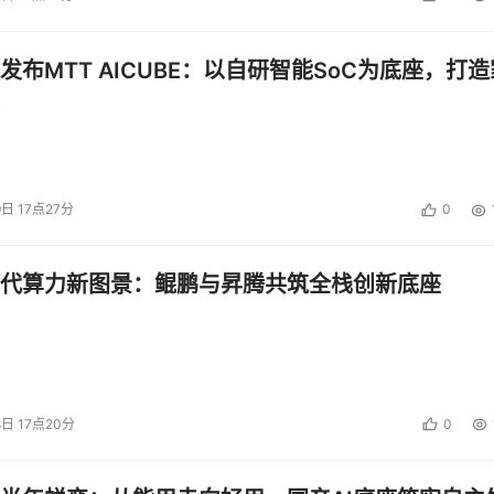
发布MTT AICUBE：以自研智能SoC为底座，打造
9日 17点27分
0
代算力新图景：鲲鹏与昇腾共筑全栈创新底座
8日 17点20分
0