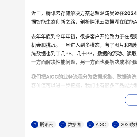
近日，腾讯云存储解决方案总监温涛受邀在
20
据智能生态创新之路，剖析腾讯云数据湖在赋能A
去年年底到今年年初，很多客户开始致力于在视
机会和挑战。一旦进入到多模态，有了图片和视
练数据也到了几PB、几十PB，
数据的流动、读取
一方面解决性能问题，另一方面也要解决成本问
我们把AIGC的业务流程分为数据采集、数据清
容价值可以进一步挖掘，我们也有很多产品能力
在这五个不同的阶段，对存储数据的处理和存储
对于采集来说需要非常高效灵活的数据采集接入
接EB级数据的存储，这是采集的要求。
腾讯云
数据湖
AIGC
2024