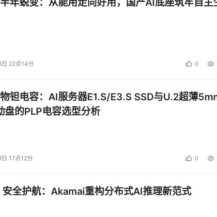
半年蜕变：从能用走向好用，国产AI底座筑牢自主
8日 22点14分
0
钽电容：AI服务器E1.S/E3.S SSD与U.2超薄5m
启动盘的PLP电容选型分析
8日 17点12分
0
 安全护航：Akamai重构分布式AI推理新范式