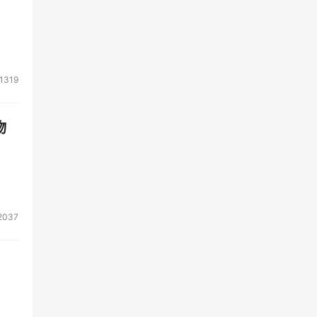
。花
40
1319
致
物
上涨
量将
度预
2037
的市
握
被动