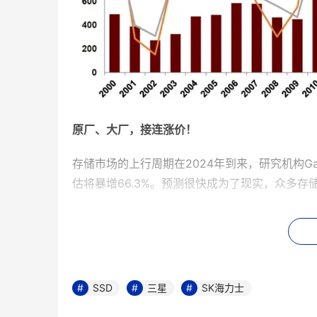
原厂、大厂，接连涨价！
存储市场的上行周期在2024年到来，研究机构Ga
估将暴增66.3%。预测很快成为了现实，众多存
三星：
据BusinessKorea的报道，三星拟在第
趋势。最初，三星计划较上一季度提价约15%。
美光：
4月9日，据台媒报道，市场消息人士透
SSD
三星
SK海力士
涨幅高达超过20%。