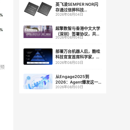
英飞凌SEMPER NOR闪
存通过信骅科技
2026年08月04日
AST2700 BMC认证，全
面强化其数据中心服务器
管理
超擎数智与香港中文大学
（深圳）签署协议，共建
2026年08月04日
人工智能和边缘计算联合
实验室
部署万台机器人后，酷哇
科技官宣首席科学家，要
让世界模型交付生产力
2026年08月03日
收预
从Engage2025到
2026：Agent爆发这一
2026年08月03日
年，AI CRM 走到哪了
下跌
划，