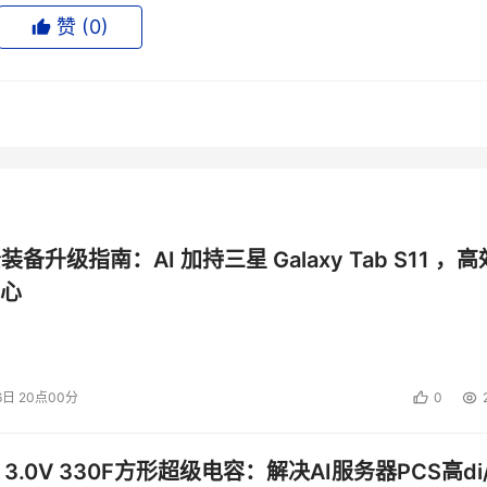
械硬盘（HDD）和固态硬盘（SSD）都出现了供应短缺。而且闪
赞 (
0
)
闪存和硬盘产品的价格，其中一些变动将立即生效。
涨价函，宣布将对新订单和超出先前承诺数量的需求立即进行涨
一季度整体上涨23-28％，第二季度预计还会上涨13-18％，反
外，过去两周，业界频繁传出企业级SSD面临短缺的消息，
务提供商不断增长的需求，预计今年上半年企业级SSD采购量将环比
公装备升级指南：AI 加持三星 Galaxy Tab S11 ，高
步将供需曲线推向了卖方市场，此前英伟达CEO黄仁勋在英伟
心
有意采购三星的HBM芯片。随后有韩媒爆料称，英伟达最快将从9
电子的业绩带来更强的增长动力。
6日 20点00分
0
之年。受疫情、经济不稳定等因素影响，全球消费电子市场经历了
 3.0V 330F方形超级电容：解决AI服务器PCS高di/
及，AI技术在PC和手机的广泛应用，AI PC和AI手机也迎来