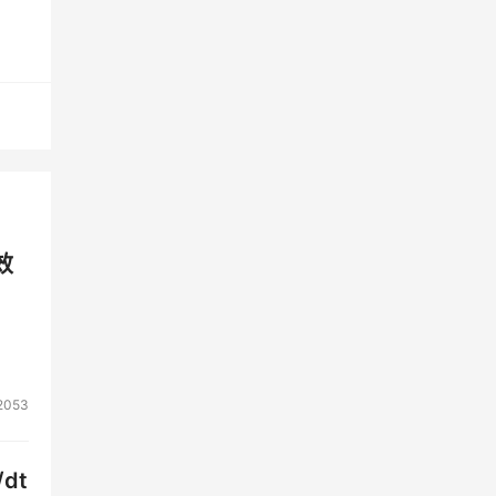
存产
价。
映到
增
效
达
月开
2053
两
dt
了新