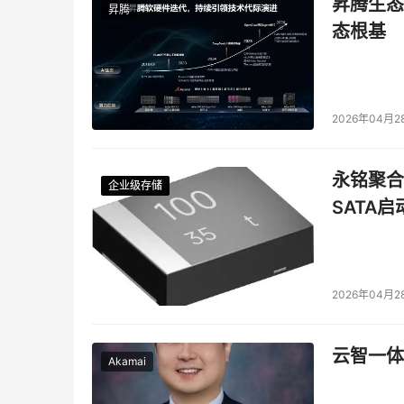
昇腾生态
昇腾
态根基
2026年04月2
永铭聚合物
企业级存储
企业级存储
企业级存储
企业级存储
SATA
2026年04月2
云智一体
Akamai