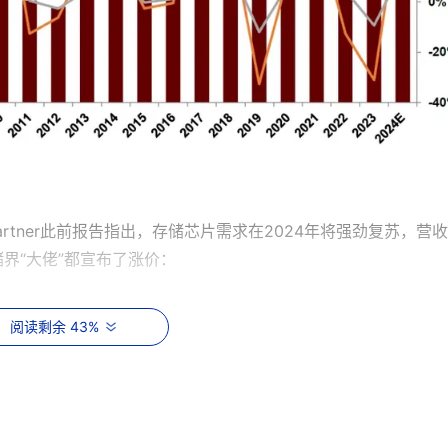
rtner此前报告指出，存储芯片需求在2024年将强劲复苏，营
储界“大佬”都宣布了涨价：
二季度上调企业级SSD价格20%-25%，旨在扭转自2023年以来的
阅读剩余 43%
但由于需求高于预期，三星决定扩大提价幅度。
露，半导体巨头美光已向多数客户提出调升第二季度产品报价的计