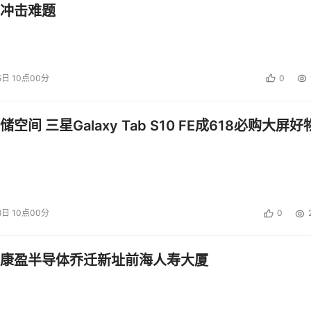
冲击难题
复苏，带动NAND Flash等存储的价格上涨。
性能需求的爆发式增长。这一变化也将助力整个行业的转型升级
代HDD用于AI。因为SSD更适合AI训练应用，其速度较HDD快
5日 10点00分
0
向企业级SSD。这一趋势也极大地增加了对存储设备的需求，导
空间 三星Galaxy Tab S10 FE成618必购大屏好
旺季之前增加库存水平，预计第二季度企业级SSD合同价格将
务业者（CSP）需求上升，预期2024年上半年企业级SSD采购
增20~25%，涨幅为全线产品最高。而在消费级SSD在第二季
8日 10点00分
0
有不管是产能、生态还是销售体系都具有先发优势，国产化产品
级 SSD，但由于SSD格局较为集中，几家国际存储巨头依然掌
康盈半导体乔迁新址前海人寿大厦
上涨和半导体供应链压力的持续加大，国产固态硬盘的成本也会