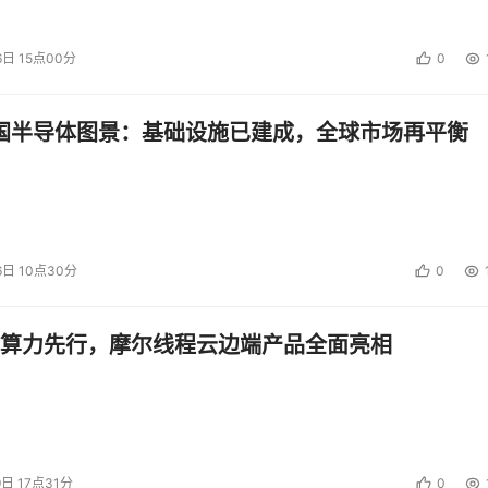
供需-价格周期、地震影响还是国际供应链的不稳定性，包括中国
峻的考验。但这些也加大了中国的存储芯片制造商提供了改进工
6日 15点00分
0
。希望中国台湾的半导体产业尽快从地震的创伤中恢复，也希望
中国半导体图景：基础设施已建成，全球市场再平衡
投资建议。
6日 10点30分
0
算力先行，摩尔线程云边端产品全面亮相
9日 17点31分
0