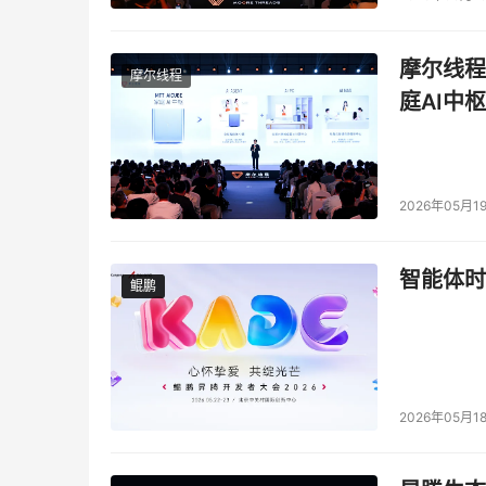
摩尔线程
摩尔线程
庭AI中枢
2026年05月1
智能体时
鲲鹏
鲲鹏
2026年05月1