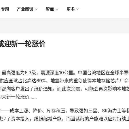
专题
产业图谱
智库
更多
或迎新一轮涨价
最高强度为6.3级，震源深度10公里。中国台湾地区在全球半导
程供应全球占比高达69%。地震带来的重创使得本地存储芯片厂商
商都向客户发出了涨价通知。而此次余震，可能会再次影响本地
迎来新一轮涨价……
”——成本上涨、降价、库存积压，导致强如三星、SK海力士等
减少了资本投入，纷纷缩减产能，而当紧缩的产能难以应对持续