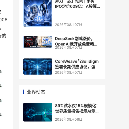
算力「芯」动向 | 宇树
IPO定价609亿：A股算力
数
芯片供应链的狂欢与泡沫
06
2026年08月07日
%。
行的
DeepSeek刚喊涨价，
OpenAI就开放免费畅
2026年08月07日
聊？大模型定价的平行宇
宙，同一天裂开了
CoreWeave与Solidigm
签署长期供应协议，强化
一体化人工智能云平台
2026年08月07日
业界动态
89%试水仅15%规模化：
世界质量报告揭示AI测
试"落地鸿沟"
2026年08月06日