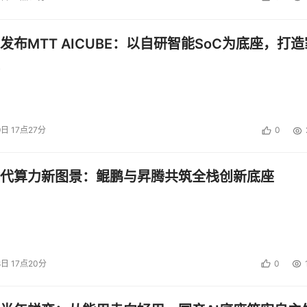
发布MTT AICUBE：以自研智能SoC为底座，打造
9日 17点27分
0
代算力新图景：鲲鹏与昇腾共筑全栈创新底座
8日 17点20分
0