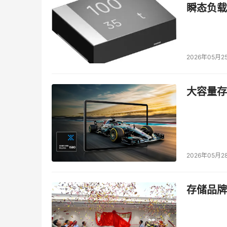
瞬态负载
一轮爆发，PC、智能手机等终端厂商预计将引来需求
此外，人工智能技术的快速发展也推动了对存储
旗分析师指出，SSD将成为AI的一部分，可能会取
2026年05月2
倍。美国顶级科技公司的数据中心正在从HDD转
SSD供应紧张。
大容量存储
在需求量显著增加的当下，一些买家试图在下半年
20%-25%。业界分析，受惠于北美及中国云端服
会逐季成长。预估今年第二季企业级SSD合约价季
估增幅为10~15%。
2026年05月2
从全球市场看，美、日、韩等企业在SSD领域具
场份额较低。近年来，虽然本土厂商积极发力企业
存储品牌
较高话语权。因此，伴随着全球存储芯片价格的
跟随国际市场而水涨船高。