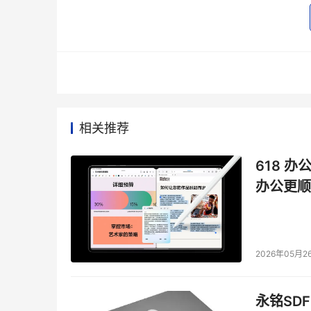
西部数据：
4月10日，西部数据表示，旗下的机
品的需求也超出了预期，因此本季度将继续调整
希捷：
机械硬盘大厂希捷科技近日也向客户发出
2024年伊始，NAND闪存价格开启持续上涨，第
终端SSD市场，部分产品甚至已经价格翻倍。此
相关推荐
TrendForce认为，受益于北美和中国通信服
长。
618 办
除了供应方，需求方对存储芯片需求的增加也进一
办公更顺
GTC 2024活动的媒体见面会上暗示，英伟达
始大量购买三星的闪存产品，将会给接下来三星
2026年05月2
AI
引领，企业级SSD需求强劲复苏
可以确定的是，2024年是存储行业复苏的转折
永铭SDF
年的下滑。随着人工智能的蓬勃发展，生成式AI的普