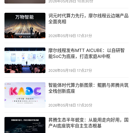
2026年05月26日 10点30分
全性和可靠性。风河公司的软件与专业技能不断加速汽车、
宇航、国防、工业、医疗和电信等行业的数字化转型。风河
词元时代算力先行，摩尔线程云边端产品
公司提供全面的产品集，并由覆盖全球的专业服务以及广泛
全面亮相
的合作伙伴生态体系提供支持。如需了解更多资料，请访问
2026年05月19日 17点31分
风河网站：
www.windriver.com
摩尔线程发布MTT AICUBE：以自研智
能SoC为底座，打造家庭AI中枢
本文来源于DOIT传媒，文章内容仅供参考，不构成投资建议。
2026年05月19日 17点27分
智能体时代算力新图景：鲲鹏与昇腾共筑
全栈创新底座
2026年05月18日 17点20分
昇腾生态半年蜕变：从能用走向好用，国
产AI底座筑牢自主生态根基