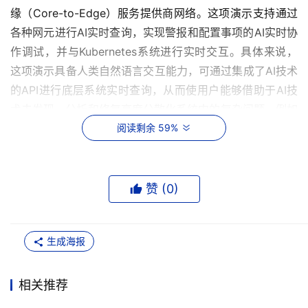
缘（Core-to-Edge）服务提供商网络。这项演示支持通过
各种网元进行AI实时查询，实现警报和配置事项的AI实时协
作调试，并与Kubernetes系统进行实时交互。具体来说，
这项演示具备人类自然语言交互能力，可通过集成了AI技术
的API进行底层系统实时查询，从而使用户能够借助于AI技
术去发现、分析和修复高度分散化系统中的复杂问题，例如
5G Open RAN。
阅读剩余 59%
以下功能是此次演示的亮点：
赞 (
0
)
* 云原生Pods中的故障发现与AI支持的修复命令
* 通过自然语言交互发现网络资产
生成海报
* 系统报警发现和AI建议的修复方法
相关推荐
* 安全问题审计，包括已部署系统中过期的Kubernetes安全