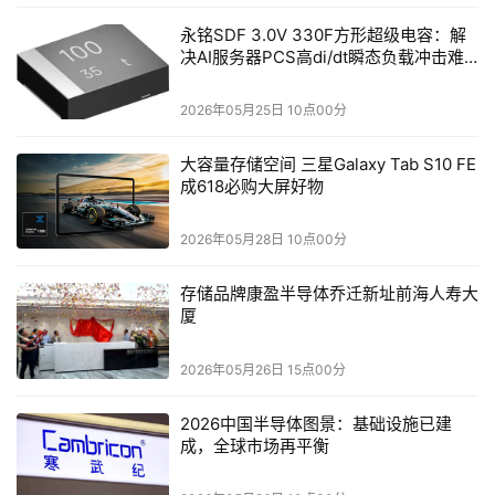
创新的未来。”
永铭SDF 3.0V 330F方形超级电容：解
决AI服务器PCS高di/dt瞬态负载冲击难
作为5G市场的领导者，风河公司在全球首次成功5G数据会
题
话和商业vRAN/O-RAN项目以及建构世界最大的Open RAN
2026年05月25日 10点00分
网络中发挥了关键性作用；在加拿大率先开始Open RAN部
大容量存储空间 三星Galaxy Tab S10 FE
署；在全球率先成功实现5G数据会话并建构了世界最大的
成618必购大屏好物
Open RAN网络；推出了首个用于商业服务的全自动边缘数
据中心。
2026年05月28日 10点00分
在2月26日至29日于巴塞罗那举行的MWC2024上亲临体验
存储品牌康盈半导体乔迁新址前海人寿大
风河技术，敬请到访2号馆2F25的风河展位。
厦
风河公司简介
2026年05月26日 15点00分
风河公司是全球领先的关键任务智能边缘软件提供商。40
2026中国半导体图景：基础设施已建
成，全球市场再平衡
年多来，风河一直甘当创新者和开拓者，推动着数十亿设备
与系统的正常运行，提供了最高级别的信息安全性、功能安