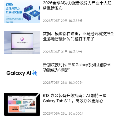
证书
2026全球AI算力报告及算力产业十大趋
势重磅发布
现场演示可在几分钟内解决上述问题，而在传统的系统可能
2026年05月29日 10点35分
需要花费数小时甚至数天的时间才能发现和解决。这些交互
完全不需要运营人员编写代码或脚本，由此标志着应用人工
数据、模型都在这里，亚马逊云科技把企
智能实现网络自动化的飞跃。
业落地智能体的门槛打下来了
Encora公司AI & LLM全球副总裁Rodrigo Vargas表示：
2026年06月01日 10点22分
“在我们Encora看来，这是生成式人工智能应用潜能的见
证，它不仅可以改变特定的应用场景，甚至可以完全重塑整
告别炫技时代 三星Galaxy系列让创新AI
功能成为“标配”
个行业价值链。我们与风河公司合作开发了这套用于管理复
杂5G网络的自然语言界面，实现了这项见证。请您想象一
2026年05月26日 10点00分
下，由AI驱动的完整生态系统可以预测故障、简化操作并实
时优化网络，这是生成式人工智能所展现的未来。Encora
618 办公装备升级指南：AI 加持三星
Galaxy Tab S11 ，高效办公更顺心
公司的生成式人工智能实践处于最前沿，为彻底的原因分
析、异常检测和自动合规等任务开拓了全新概念。我们正在
2026年05月26日 20点00分
推动电信行业的企业释放这种潜能，以前所未有的速度开启