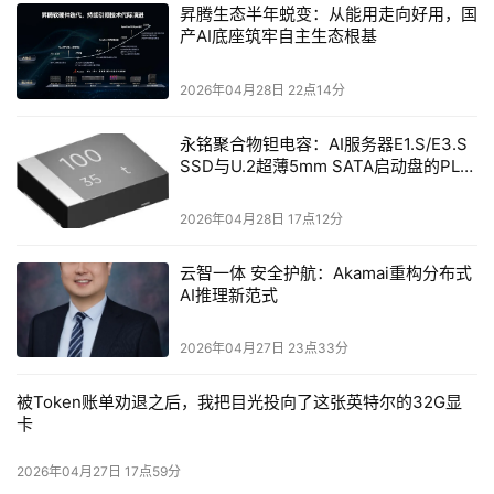
昇腾生态半年蜕变：从能用走向好用，国
产AI底座筑牢自主生态根基
2026年04月28日 22点14分
永铭聚合物钽电容：AI服务器E1.S/E3.S
SSD与U.2超薄5mm SATA启动盘的PLP
电容选型分析
2026年04月28日 17点12分
云智一体 安全护航：Akamai重构分布式
AI推理新范式
2026年04月27日 23点33分
被Token账单劝退之后，我把目光投向了这张英特尔的32G显
卡
2026年04月27日 17点59分