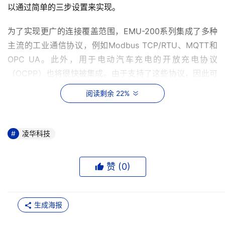
以通过简单的三步设置来实现。
为了实现更广的连接覆盖范围，EMU-200系列集成了多种
主流的工业通信协议，例如Modbus TCP/RTU、MQTT和
OPC UA。此外，用于电动汽车充电的开放充电协议
（OCPP）也将很快被集成。由于支持了这些协议，因此可
以确保数据传输的兼容性，同时避免由于缺乏支持的协议而
阅读剩余 22%
导致的其他问题。此外，EMU-200系列还支持丰富的I/O接
口，以及Wi-Fi、4G/LTE连接，这样可以连接到远程 IO 和
以太网 DAQ 系统等数据采集设备，从而促进从边缘到云平
凌华科技
台的无缝连接。
赞 (
0
)
EMU-200系列采用ARM Cortex-A9处理器，该处理器以其
杰出的电源效率，以及适合在电源限制的情况下保持稳定运
行而闻名于世。其紧凑的尺寸、多种安装方式以及 -20 至 
生成海报
70°C 的宽温工作范围，即使在恶劣的应用环境条件下也能
够正常使用。