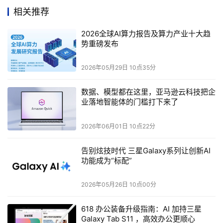
相关推荐
“除了即用型的功能以外，EMU-200系列也非常适合进行二
2026全球AI算力报告及算力产业十大趋
次开发，以满足从平台到集成解决方案的各种应用。”开放
势重磅发布
仪器业务产品中心总监Jeremy Wu表示。
2026年05月29日 10点35分
想要详细了解这一创新产品线以及如何增强您的现场连接，
请访问链接或联系我们的销售团队了解更多的详细信息。
数据、模型都在这里，亚马逊云科技把企
业落地智能体的门槛打下来了
本文来源于DOIT传媒，文章内容仅供参考，不构成投资建议。
2026年06月01日 10点22分
告别炫技时代 三星Galaxy系列让创新AI
功能成为“标配”
2026年05月26日 10点00分
618 办公装备升级指南：AI 加持三星
Galaxy Tab S11 ，高效办公更顺心