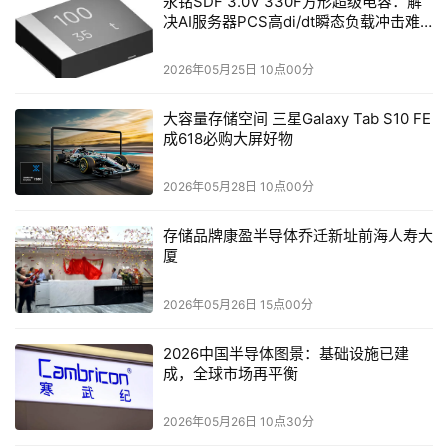
永铭SDF 3.0V 330F方形超级电容：解
决AI服务器PCS高di/dt瞬态负载冲击难
接触部署、自动化故障管理以及更新和升级;可实现对主机
题
的全生命周期管理，检测并自动处理主机故障，并启动修
2026年05月25日 10点00分
复。
大容量存储空间 三星Galaxy Tab S10 FE
通过以上两个行业领域边缘场景化实践，我们是不是可以体
成618必购大屏好物
会到类似Wind River Studio边缘计算平台的能力和作用，
变革的时代已经到来！
2026年05月28日 10点00分
当边缘有如此能力担当的时候，那么对于业务而言，谁是核
存储品牌康盈半导体乔迁新址前海人寿大
厦
心，谁又是边缘呢?
2026年05月26日 15点00分
本文来源于DOIT传媒，文章内容仅供参考，不构成投资建议。
2026中国半导体图景：基础设施已建
成，全球市场再平衡
2026年05月26日 10点30分