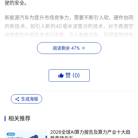
驶的安全。
新能源汽车为提升市场竞争力，需要不断引入软、硬件协同
的新技术，如引入新的4D毫米波雷达的技术，对于高度空
间维度的外部信息进行采集，引入智能泊车、低照度驾驶体
验等一系列新的功能需求。这也就意味着新能源汽车需要一
阅读剩余 47%
个稳定的、功能强大的边缘计算平台，为ADAS、智能驾驶
舱应用提供支持，满足松耦合设计、迭代式应用创新的需
求。从技术上说，边缘计算平台需要同时满足实时操作系统
赞 (
0
)
和linux操作系统的支持能力。
有专业人士表示：“在消费者的眼中是新能源汽车，但在专
生成海报
业技术人员的眼中，新能源汽车就是一台快速行中的计算
机。”
相关推荐
在电信运营商市场也同样如此。
2026全球AI算力报告及算力产业十大趋