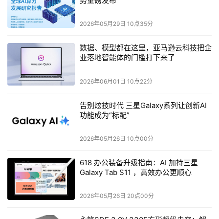
势重磅发布
电信运营商都在向vRAN和Open RAN加速转型，这是源于
极具吸引力的效益，包括网络灵活性和可扩展性。远端计
2026年05月29日 10点35分
算，或称为边缘云的功能将至关重要，随着类似uR-LLC(超
可靠低延迟通信)、mMTC(大规模机器型通信器)等5G标准
数据、模型都在这里，亚马逊云科技把企
的应用，低延迟、高可靠性连接的严苛要求将日益普及，需
业落地智能体的门槛打下来了
要越来越多计算、存储能力被推向远端边缘云。分布式云基
2026年06月01日 10点22分
础架构是构建5G世界的重要基础，也是电信运营商制胜的
法则。
告别炫技时代 三星Galaxy系列让创新AI
功能成为“标配”
前不久，日本NTT DOCOMO就开展了5G vRAN基站商业
化部署，并选择了风河Wind River Studio提供支持。此
2026年05月26日 10点00分
前，德国电信也选择Wind River Studio解决方案作为O-
618 办公装备升级指南：AI 加持三星
Cloud托管RAN工作负载的功能支撑。Wind River Studio
Galaxy Tab S11 ，高效办公更顺心
是一个基于Kubernetes的云基础设施堆栈目，汇集了一流
的开源技术，完全可以满足生产级分布式Kubernetes云平
2026年05月26日 20点00分
台所需要的功能。Wind River Studio可在Kubernetes云上
实现对容器平台的集中部署，通过统一的管理界面，实现零