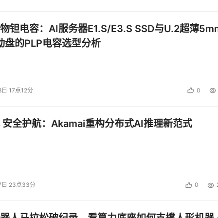
钽电容：AI服务器E1.S/E3.S SSD与U.2超薄5m
启动盘的PLP电容选型分析
8日 17点12分
0
 安全护航：Akamai重构分布式AI推理新范式
7日 23点33分
0