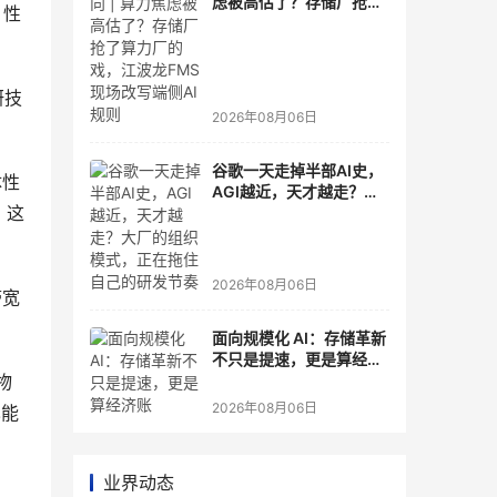
虑被高估了？存储厂抢了
、性
算力厂的戏，江波龙FMS
现场改写端侧AI规则
研技
2026年08月06日
谷歌一天走掉半部AI史，
体性
AGI越近，天才越走？大
，这
厂的组织模式，正在拖住
自己的研发节奏
2026年08月06日
带宽
面向规模化 AI：存储革新
不只是提速，更是算经济
物
账
2026年08月06日
也能
业界动态