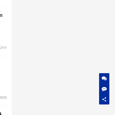
m
2111
2025