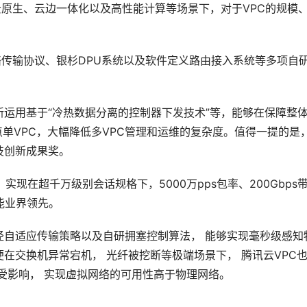
云原生、云边一体化以及高性能计算等场景下，对于VPC的规模
网络传输协议、银杉DPU系统以及软件定义路由接入系统等多项自
运用基于“冷热数据分离的控制器下发技术”等，能够在保障整
点单VPC，大幅降低多VPC管理和运维的复杂度。值得一提的是
技创新成果奖。
现在超千万级别会话规格下，5000万pps包率、200Gbps
能业界领先。
路径自适应传输策略以及自研拥塞控制算法， 能够实现毫秒级感知
在交换机异常宕机， 光纤被挖断等极端场景下， 腾讯云VPC
受影响， 实现虚拟网络的可用性高于物理网络。