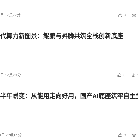
9日 17点27分
0
代算力新图景：鲲鹏与昇腾共筑全栈创新底座
8日 17点20分
0
半年蜕变：从能用走向好用，国产AI底座筑牢自主
8日 22点14分
0