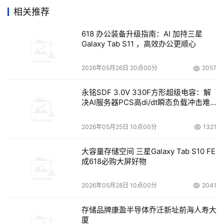
高质量发展增添新动能。在此背景下举行的CCF HPC 
相关推荐
China 2022恰逢其时,它将凝聚和发挥高性能计算领域的智
618 办公装备升级指南：AI 加持三星
慧与能量,为实现国家整体战略目标添砖加瓦。
Galaxy Tab S11 ，高效办公更顺心
作为数字经济发展的核心底座之一,“东数西算”工程的启动,
2026年05月26日 20点00分
2057
将成为拉动经济增长的重要引擎。其中,算力是数字经济发
展的核心生产力。目前,我国算力规模已排名全球第二。做
永铭SDF 3.0V 330F方形超级电容：解
决AI服务器PCS高di/dt瞬态负载冲击难
好算力的规划、生产、调度和使用,促进算力的持续提升与
题
绿色和可持续发展是当务之急。CCF HPC China 2022正
2026年05月25日 10点00分
1321
是以高性能计算为视角和切入,策划组织了70多场丰富多彩
的活动,包括开幕式及大会特邀报告、各种以技术和应用为
大容量存储空间 三星Galaxy Tab S10 FE
成618必购大屏好物
专题的分论坛,优秀论文征集和评选,发布2022年度中国超算
最佳应用报告、2022年度高性能计算创新案例,同时还举办
2026年05月28日 10点00分
2041
了包括第十届全国并行应用挑战赛决赛(PAC)、第六届国产
CPU
并行应用挑战赛(CPC)和第三届ACM中国-国际并行计
存储品牌康盈半导体乔迁新址前海人寿大
算挑战赛(IPCC)等在内的多项特色活动,多项权威奖项也在
厦