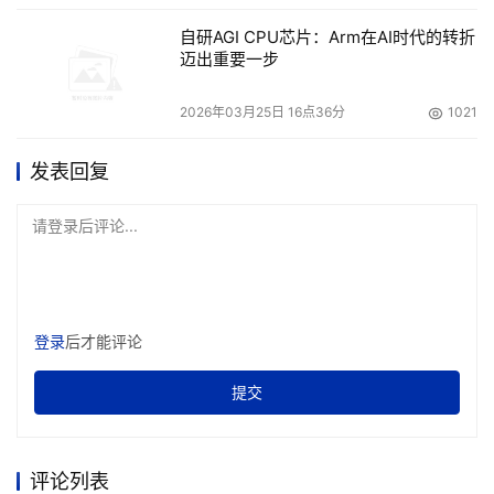
凭借着“算天、算地、算人”的优势,越来越快地融入到人们工
作和生活的方方面面。经过多年深耕与创新,中国在超算领
自研AGI CPU芯片：Arm在AI时代的转折
迈出重要一步
域已走在世界前列。
2026年03月25日 16点36分
1021
中国工程院院士、CCF会士、大会共同主席陈
发表回复
左宁
中国工程院院士、CCF会士、大会共同主席陈左宁在致辞时
请登录后评论...
指出,当前,“计算+数据”双驱动,已成为科学研究的新范式。
高性能计算推动了数字经济的快速发展,开启了算力赋能数
字经济的新篇章。随着“后摩尔时代”的到来,传统高性能计算
登录
后才能评论
的资源规模越来越受限,在处理复杂的重大科学与工程问题
时面临巨大挑战;同时高性能计算应用的多元化,供需不平衡,
提交
以及新兴应用的快速崛起,推动了新型算力基础设施建设,补
齐在基础软件、高端芯片、核心器件等关键技术方面的短板
迫在眉睫。在新一轮以多元化、融合化为特征的先进计算产
评论列表