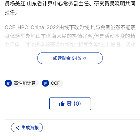
员杨美红,山东省计算中心常务副主任、研究员吴晓明共同
担任。
CCF HPC China 2022由线下改为线上,与会者虽然不能亲
身体验举办地山东济南人民的热情好客,但是活动本身的精
彩程度、讨论热度丝毫没打折扣,“超算之美”云上依旧。活动
自12月12日正式启动以来,注册并观看直播的人数持续增长,
阅读剩余 94%
到12月13日大会开幕式举办当天达到高潮,截至13日下午
17:00,大会官方网站www.ccfhpc.cn累计浏览量达13.9万,多
平台累计直播人气已突破29万。
高性能计算
CCF
作为高性能计算领域全球最具影响力的三大超算盛会之
一,CCF HPC China 2022从筹备到召开,一直备受各方关
赞 (
0
)
注。党的二十大报告强调,构建新一代信息技术、人工智能
等一批新的增长引擎。新一代信息技术的高速发展,不仅为
生成海报
加快制造强国、网络强国和数字中国建设提供了坚实的支
撑,而且将有力地促进百行千业的转型升级,为推动我国经济