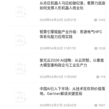
从亦庄机器人马拉松破纪录，看算力底座
如何支撑人形机器人商业化
山东省副省长、中国工程院院士凌文在大会上致辞时表示,
山东省高度重视超算产业发展,坚持超算科研与产业化并重
2026年04月24日 22点31分
1342
的发展思路,以全球首个超算科技园区为载体,建成超算产业
新型研发机构,聚力打造超算数字经济生态,大力推进超算互
智算引擎赋能产业升级：思源电气HPC
体系化能力应用实践
联网重大基础设施建设,在济南率先建成全国首个超算互联
网工程,为科技创新和产业发展提供高性能计算、大数据、
2026年04月20日 17点17分
1026
人工智能等一体化服务,有力助推算力的泛在化发展。凌文
指出,未来山东将按照国务院关于支持山东深化新旧动能转
紫光云2026 AI战略：从云到智，以垂直
换推动绿色低碳高质量发展的意见部署安排,大力支持建设
大模型重构政企与工业生产力
济南、青岛国家E级超算中心,完善国家级、省级及边缘工业
2026年04月03日 17点49分
716
互联网大数据中心体系,将秉承科研与产业化并重的原则,大
力促进超算经济的发展,推动超算算力的普及应用,用好超算
中国AI已入下半场：从技术狂欢到价值落
这一利器。
地，Gartner解读关键变局
如今,超算已成为大国博弈的关键基础和必争领域。超算也
2026年03月27日 22点42分
1647