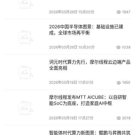
大会期间隆重揭晓。作为中国超算的风向标,CCF HPC 
2026年05月26日 15点00分
1847
China 2022继往开来,在梳理和总结过去一年来我国在高性
能计算领域取得的新突破和新成就的同时,也旨在发现新问
2026中国半导体图景：基础设施已建
题、新挑战,致力于为推动数字经济的高质量发展打造更加
成，全球市场再平衡
强劲的算力引擎。
2026年05月26日 10点30分
1038
包括人民网、人民日报数字传播、环球网、中国科学报、搜
狐科技、澎湃新闻、赛迪网、至顶传媒、CSDN、DOIT等
词元时代算力先行，摩尔线程云边端产品
全面亮相
在内的一百余家行业知名媒体,对大会的各项精彩内容进行
广泛的宣传报道,引发了业内的强烈共鸣。
2026年05月19日 17点31分
1950
  新挑战 新动能
摩尔线程发布MTT AICUBE：以自研智
能SoC为底座，打造家庭AI中枢
CCF高专委副主任莫则尧
2026年05月19日 17点27分
2018
12月13日是CCF HPC China 2022的重头戏之一,大会开
智能体时代算力新图景：鲲鹏与昇腾共筑