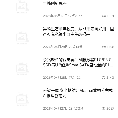
幕式及特邀主题报告都在这一天。CCF高专委副主任莫则尧
全栈创新底座
主持了开幕式及领导致辞环节。
2026年05月18日 17点20分
1351
作为今年大会的东道主,济南在超算方面有着深厚的布局与
昇腾生态半年蜕变：从能用走向好用，国
积累。国家超级计算济南中心是我国首台完全采用自主处理
产AI底座筑牢自主生态根基
器研制千万亿次超级计算机的诞生地。在数字强省的建设过
程中,济南身体力行,面向新一代信息技术领域,不仅成立了高
2026年04月28日 22点14分
1798
性能计算、智能计算、云计算、大数据等研究团队,而且面
向智慧海洋、生态环保、新能源新材料、智能教育、智慧医
永铭聚合物钽电容：AI服务器E1.S/E3.S
SSD与U.2超薄5mm SATA启动盘的PLP
疗等国家、地方重大应用需求领域开展应用关键技术攻关。
电容选型分析
近5年来,国家超级计算济南中心已获批国家级、省部级科研
2026年04月28日 17点12分
2143
项目50余项,项目经费达两亿余元。2022年7月首届中国算
力大会在济南市召开,同月,国内首个超算互联网工程也在济
云智一体 安全护航：Akamai重构分布式
AI推理新范式
南上线。
2026年04月27日 23点33分
2057
山东省副省长、中国工程院院士凌文