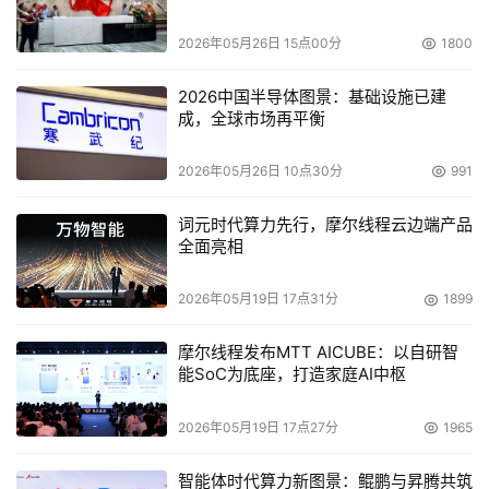
– 
方案价值
–
2026年05月26日 15点00分
1800
一是降低时延。用户数据无需每次从端到云再到端进行传
2026中国半导体图景：基础设施已建
输，而是将数据传输至靠近用户侧的边缘计算节点进行分析
成，全球市场再平衡
并返回计算结果，交互对象主要是边缘端，减少传输响应时
2026年05月26日 10点30分
991
间，时延接近实时水平。
词元时代算力先行，摩尔线程云边端产品
二是节省带宽。主要负载传输由用户端到云中心变成用户端
全面亮相
到边缘端，数据传输带宽降低，同时也节约了成本。
2026年05月19日 17点31分
1899
三是安全性强。用户数据不需要全部上传到云端进行处理，
不仅避免了广域网中的数据传输延迟，也提升了数据的隐私
摩尔线程发布MTT AICUBE：以自研智
安全级别，减少了数据泄露的风险。
能SoC为底座，打造家庭AI中枢
2026年05月19日 17点27分
1965
本文来源于DOIT传媒，文章内容仅供参考，不构成投资建议。
智能体时代算力新图景：鲲鹏与昇腾共筑