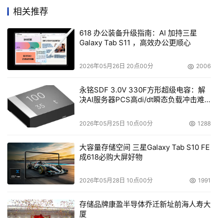
– 
应用场景
–
相关推荐
智能视频监控
618 办公装备升级指南：AI 加持三星
Galaxy Tab S11 ，高效办公更顺心
边缘计算节点能够协助金融机构内ATM、机房和金库安保等
海量图像数据的处理，利用人工智能技术和预处理方式，实
2026年05月26日 20点00分
2006
现人脸识别、表情识别和行为检测等多种典型应用，有效提
永铭SDF 3.0V 330F方形超级电容：解
高了金融监控视频的分析速度，保障人员安全，防范欺诈风
决AI服务器PCS高di/dt瞬态负载冲击难
险。
题
2026年05月25日 10点00分
1288
智慧柜台服务
大容量存储空间 三星Galaxy Tab S10 FE
边缘计算节点以超强算力赋能银行智慧柜台，构建人脸识
成618必购大屏好物
别、语音/语义识别等深度学习模型，提供高清视频协作通
话、语音对话、人脸检测、客户属性分析等能力，通过人机
2026年05月28日 10点00分
1991
交互实现开户、销户、支票入账等多种对私、对公业务，有
存储品牌康盈半导体乔迁新址前海人寿大
效降低网点运营成本。
厦