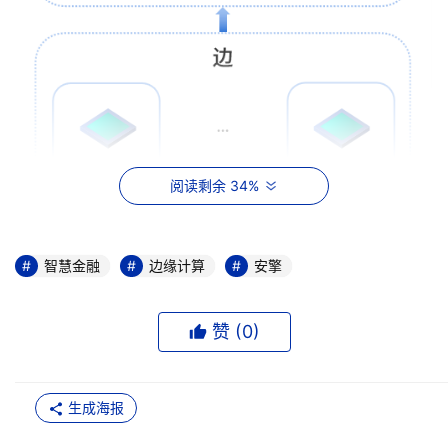
阅读剩余 34%
智慧金融
边缘计算
安擎
赞 (
0
)
生成海报