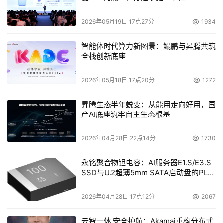
2026年05月19日 17点27分
1934
智能体时代算力新图景：鲲鹏与昇腾共筑
全栈创新底座
2026年05月18日 17点20分
1272
昇腾生态半年蜕变：从能用走向好用，国
产AI底座筑牢自主生态根基
2026年04月28日 22点14分
1730
永铭聚合物钽电容：AI服务器E1.S/E3.S
SSD与U.2超薄5mm SATA启动盘的PLP
电容选型分析
2026年04月28日 17点12分
2067
云智一体 安全护航：Akamai重构分布式