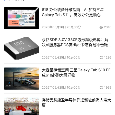
618 办公装备升级指南：AI 加持三星
Galaxy Tab S11 ，高效办公更顺心
2026年05月26日 20点00分
2016
永铭SDF 3.0V 330F方形超级电容：解
决AI服务器PCS高di/dt瞬态负载冲击难
题
2026年05月25日 10点00分
1296
图：“IC Nansha”论坛现场
大容量存储空间 三星Galaxy Tab S10 FE
成618必购大屏好物
面对挑战与机遇，AMD持续投资于高性能计算平台所需要
的基础技术。对Infinity架构长达十年的投资，为AMD提供
2026年05月28日 10点00分
1999
了模块化的能力。 AMD 架构的前瞻性和领先的chiplet小芯
片技术，及 2.5 和 3D 封装技术，使AMD能够灵活地进行
存储品牌康盈半导体乔迁新址前海人寿大
异构计算解决方案系统级的优化。
厦