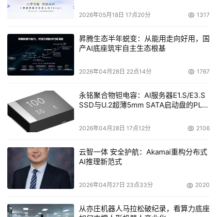
今年2月，“东数西算”工程正式全面启动，它将东部密集的
2026年05月18日 17点20分
1317
算力需求有序引导到西部，使数据要素跨域流动，织就全国
算力一张网。在缓解东部能源紧张问题的同时，给西部发展
昇腾生态半年蜕变：从能用走向好用，国
开辟新路。
产AI底座筑牢自主生态根基
算力需求的大幅增长，将带来数据中心能耗的快速增长，而
2026年04月28日 22点14分
1767
推动高效能数据中心发展的关键之一便是“算力之源”——即
数据中心的每颗处理器核“芯”，处理器的性能也决定了算力
永铭聚合物钽电容：AI服务器E1.S/E3.S
SSD与U.2超薄5mm SATA启动盘的PLP
的上限。在双碳目标下，如何在能耗增长与低碳目标之间找
电容选型分析
到平衡支点，“高性能计算”也许可以给出答案。
2026年04月28日 17点12分
2106
数据中心是AMD重点投入的支柱领域之一， AMD在数据中
云智一体 安全护航：Akamai重构分布式
心市场发展迅猛，并创造了多项行业首创。用于技术计算工
AI推理新范式
作负载的EPYC（霄龙）处理器，其生态体系正与主要
2026年04月27日 23点33分
2020
OEM、ODM、SI、ISV以及云解决方案共同蓬勃发展。
从亦庄机器人马拉松破纪录，看算力底座
今年3月，世界首款采用3D芯片堆叠的数据中心CPU——