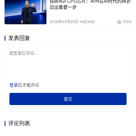
自研AGI CPU芯片：Arm在AI时代的转折
迈出重要一步
处理器将于2022年第四季度推出，相较于栈顶的第三代
EPYC处理器，其栈顶的产品可提供超过75%的更强企业级
2026年03月25日 16点36分
1005
Java性能。
发表回复
30x25能效目标，共成就绿色未来
请登录后评论...
2020年9月，中国在联合国大会上承诺，将在2030年达到
碳排放峰值，并争取在2060年实现碳中和。
AMD一直致力于凭借高性能计算的最新技术和产品，加强
与中国市场的合作，为中国更好的实现“双碳”目标和数字经
登录
后才能评论
济绿色高质量发展提供强大助力。
提交
在2021年AMD宣布了“30x25”目标——到2025年将用于服
务器的处理器和加速器能效提高30倍，以适应快速增长的
评论列表
人工智能（AI）训练和高性能计算市场。30倍的能效目标
能在2025年节省数十亿千瓦时的电力，并在未来5年使上述