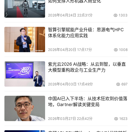
如何支撑人形机器人商业化
“米兰-X”第三代AMD EPYC（霄龙）处理器发布，这不仅标
志着AMD将3D V-Cache缓存堆叠技术成功带到数据中心，
2026年04月24日 22点31分
1303
同时也是AMD计算革新上的又一力作。相比非堆叠的第三
代AMD EPYC处理器，“米兰-X”可为各种目标技术计算工作
智算引擎赋能产业升级：思源电气HPC
体系化能力应用实践
负载提供高达66%的性能提升。
2026年04月20日 17点17分
1008
AMD还于今年5月份完成了对Pensando的收购。
Pensando作为一家为数据中心、企业和边缘市场提供 DPU 
紫光云2026 AI战略：从云到智，以垂直
技术的领先供应商，其创新产品真正解决了数据中心的网
大模型重构政企与工业生产力
络、安全和存储加速需求，是对AMD和赛灵思产品组合的
完美补充。
2026年04月03日 17点49分
697
AMD还正在不断扩大数据中心解决方案产品组合，包括针
中国AI已入下半场：从技术狂欢到价值落
地，Gartner解读关键变局
对多种工作负载优化的下一代高性能CPU、加速器、数据处
理单元（DPUs），和自适应计算产品的扩展产品组合。基
2026年03月27日 22点42分
1623
于“Zen 4”的“Genoa（热那亚）”第四代AMD EPYC（霄
龙）处理器，将成为性能更强大的通用型服务器处理器，该