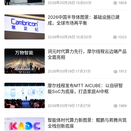
今年6月份AMD在其财务分析师日上透露，AMD “Zen 4”
2026年05月26日 15点00分
1808
CPU 核心有望在今年晚些时候为全球首款高性能5nm x86 
2026中国半导体图景：基础设施已建
CPU提供动力。“Zen 4”相比“Zen 3”在运行桌面应用程序时
成，全球市场再平衡
预计IPC将提高 8%-10%，每瓦性能提高25%以上，整体性
能提高35%。计划于2024年推出的“Zen 5”CPU 核心将全
2026年05月26日 10点30分
1002
新设计构架，在广泛的工作负载和功能方面提供领先的性能
和效率，并包括针对人工智能和机器学习的优化。
词元时代算力先行，摩尔线程云边端产品
全面亮相
此外，现如今定制化已成为越来越多用户的不二选择，
2026年05月19日 17点31分
1913
AMD在定制化领域有很多经验，早在10年前，AMD就在游
戏机市场率先采用定制化芯片。目前，AMD正在开放其高
摩尔线程发布MTT AICUBE：以自研智
性能 IP 产品组合，并构建自定义chiplet平台，以便更轻松
能SoC为底座，打造家庭AI中枢
地将第三方和客户 IP进行集成，实现高性能的定制化解决
方案。
2026年05月19日 17点27分
1969
数据中心：打造算力之源
智能体时代算力新图景：鲲鹏与昇腾共筑
全栈创新底座