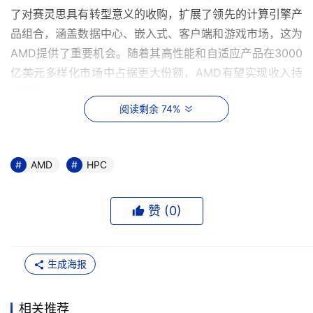
了对赛灵思具有转型意义的收购，扩展了领先的计算引擎产
品组合，涵盖数据中心、嵌入式、客户端和游戏市场，这为
AMD提供了重要机会。随着其高性能和自适应产品在3000
亿美元多样化市场中占据更大份额，AMD有望实现收入持
续强劲增长。
阅读剩余 74%
三大创新驱动 打破计算边界
潘晓明介绍称，随着半导体产业的演进，性能提升对制程工
AMD
HPC
艺的依赖度在降低。以往普遍的认知是性能提升60%的因素
取决于制程技术的进步，而现在，制程技术的演进约占性能
赞 (
0
)
提升的40%，而平台和设计的优化占据了60%的比重，这种
优化涵盖了处理器微结构、模块连接，以及硬件和软件系统
优化等内容。
生成海报
相关推荐