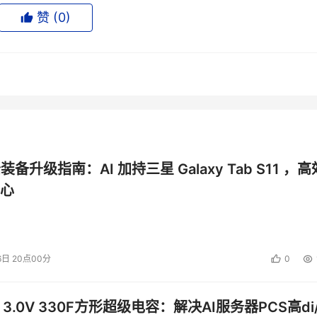
赞 (
0
)
算、图形，以及可视化技术方面的创新。全球数以亿计的人们、领
D技术来改善他们的生活、工作以及娱乐。AMD员工致力于打造领
成就今日，启迪未来。
投资建议。
公装备升级指南：AI 加持三星 Galaxy Tab S11 ，高
心
6日 20点00分
0
 3.0V 330F方形超级电容：解决AI服务器PCS高di/