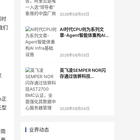
选“领导者”象限的中国厂
商
2026年08月05日
署时
我们
AI时代CPU何为系列文
章-Agent智能体重构AI
Infra基础设施
2026年08月05日
英飞凌SEMPER NOR闪
支
存通过信骅科技
AST2700 BMC认证，全
面强化其数据中心服务器
管理
o正
长型
2026年08月04日
业界动态
精简