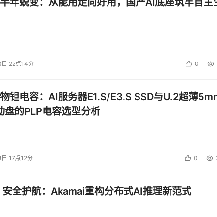
半年蜕变：从能用走向好用，国产AI底座筑牢自主
8日 22点14分
0
钽电容：AI服务器E1.S/E3.S SSD与U.2超薄5m
启动盘的PLP电容选型分析
8日 17点12分
0
 安全护航：Akamai重构分布式AI推理新范式