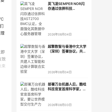
且要
英飞凌SEMPER NOR闪
存通过信骅科技
AST2700 BMC认证，全
面强化其数据中心服务器
C 
管理
们
供理
2026年08月04日
超擎数智与香港中文大学
（深圳）签署协议，共建
立即
人工智能和边缘计算联合
在致
实验室
未来
2026年08月04日
部署万台机器人后，酷哇
科技官宣首席科学家，要
让世界模型交付生产力
2026年08月03日