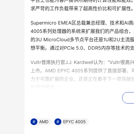
平台上也能为客户提供所期待的计算性能和能效。结
求严苛的工作负载带来了超高性价比和可扩展性。
Supermicro EMEA区总裁兼总经理、技术和AI高
4005系列处理器的系统来扩展我们的产品组合
的3U MicroCloud多节点平台还是1U和
想平衡。通过对PCIe 5.0、DDR5内存等技
Vultr首席执行官J.J. Kardwell认为：“Vu
上市。AMD EPYC 4005系列提供了直接
力于可靠扩展的企业，还是正在着手下一项突破
的严苛需求。”
支持资源：
AMD
EPYC 4005
详细了解
AMD EPYC 4005系列处理器