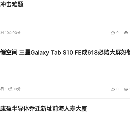
冲击难题
5日 10点00分
0
空间 三星Galaxy Tab S10 FE成618必购大屏好
8日 10点00分
0
康盈半导体乔迁新址前海人寿大厦