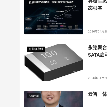
昇腾生态
昇腾
态根基
2026年04月2
永铭聚合物
企业级存储
企业级存储
企业级存储
企业级存储
SATA
2026年04月2
云智一体
Akamai