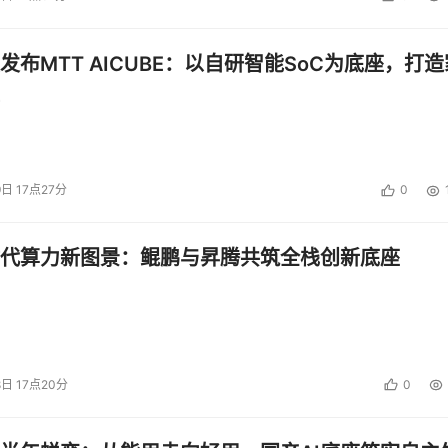
发布MTT AICUBE：以自研智能SoC为底座，打造
9日 17点27分
0
代算力新图景：鲲鹏与昇腾共筑全栈创新底座
8日 17点20分
0