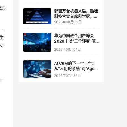
实验室
标志
部署万台机器人后，酷哇
科技官宣首席科学家，要
让世界模型交付生产力
2026年08月03日
⸺
华为中国政企用户峰会
生
2026｜以“三个转变”驱动
安
服务体系全面升级
2026年08月01日
AI CRM的下一个十年：
从“人用的系统”到“Agent
调用的底座”
2026年07月31日
”
恶意