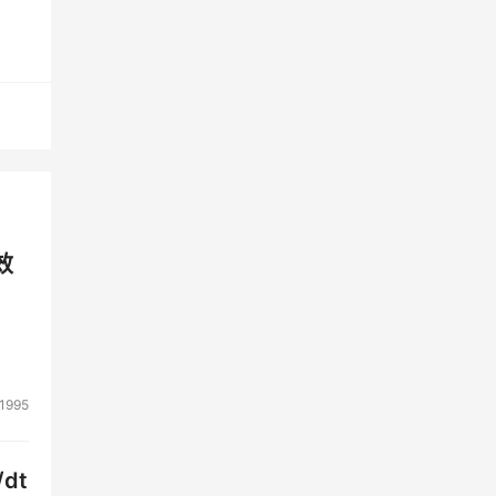
效
1995
态混
安
dt