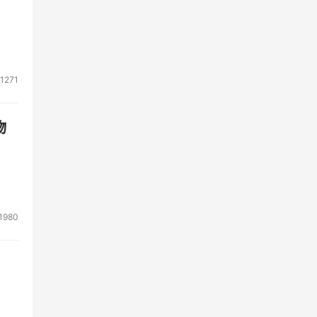
批量
1271
务接
访问
物
用
1980
文
为，