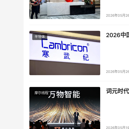
实时拦截攻击行为，防止由于账号泄露造成的进
2026年05月2
爬虫攻击防护
瑞数应用数据安全主动防御解决方案，通过人机
2026
半导体
入的Bots 攻击抵御，有效防止爬虫攻击，守住
API
敏感数据管控
近期大规模数据泄露事件都和API接口有关，A
2026年05月2
全主动防御解决方案，通过API敏感接口自动识
据泄露防护。通过API资产自动发现和建立数据访问
词元时代
据获取等行为进行数据安全风险识别和管控，解
摩尔线程
总体来说，瑞数信息“应用数据安全主动防御解决方
应用数据安全防护，其核心在于瑞数信息独创的“
动式防御技术，可对已知和未知的自动化攻击，
2026年05月1