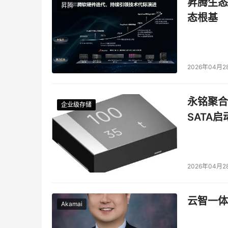
昇腾生态
昇腾
态根基
2026年04月2
永铭聚合物
企业级存储
企业级存储
企业级存储
企业级存储
SATA
2026年04月2
云智一体
Akamai