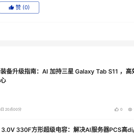
赞 (
0
)
公装备升级指南：AI 加持三星 Galaxy Tab S11 ，高
心
6日 20点00分
0
击防护领域的专业厂商，瑞数信息以创新的“人机识别”技术+“动
渠道应用数据安全主动防御能力，轻松识别各种Bots的应用数据
 3.0V 330F方形超级电容：解决AI服务器PCS高di/