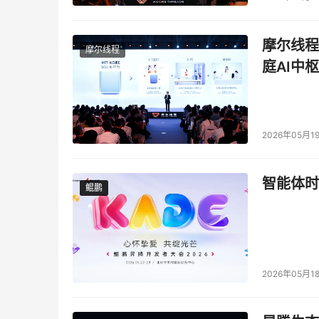
结合“动态安全”与“AI人工智能”两大核心技术
起Web、App和API等应用的主动防御体系，
摩尔线程
摩尔线程
全风险。
庭AI中枢
本文来源于DOIT传媒，文章内容仅供参考，不构成
2026年05月1
智能体时
鲲鹏
鲲鹏
2026年05月1