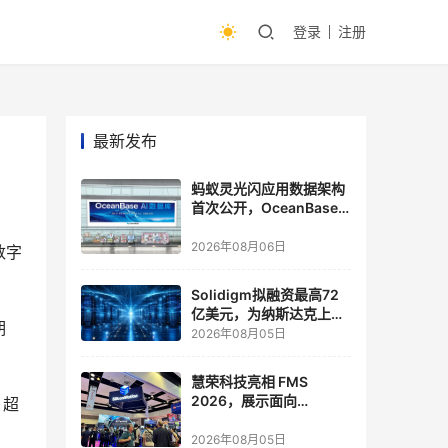
登录
注册
最新发布
蚂蚁灵光闪应用数据架构
首次公开，OceanBase
披露关键实践
2026年08月06日
数字
Solidigm拟融资最高72
亿美元，为纳斯达克上市
期
做准备
2026年08月05日
慧荣科技亮相 FMS
2026，展示面向
，超
Agentic AI 应用的新一代
存储方案
2026年08月05日