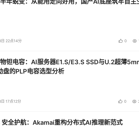
半年蜕变：从能用走向好用，国产AI底座筑牢自主
8日 22点14分
0
钽电容：AI服务器E1.S/E3.S SSD与U.2超薄5m
启动盘的PLP电容选型分析
8日 17点12分
0
 安全护航：Akamai重构分布式AI推理新范式