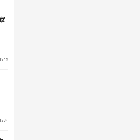
构建
据安
家
1949
1284