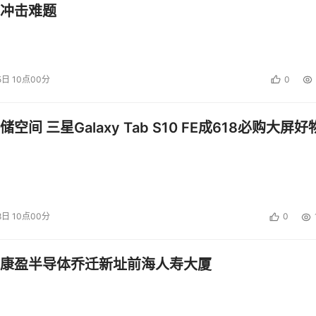
管控能力，自动识别API敏感接口、检测API敏感数据，对异常
冲击难题
数据访问传输安全，具体而言：
5日 10点00分
0
接入渠道，包括 Web、H5、APP、API、微信、小程序等业
过用户账号等唯一标识和全访问记录，将各业务接入渠道的数据
空间 三星Galaxy Tab S10 FE成618必购大屏好
技术，实现对应用代码、Cookie混淆；有效防止攻击者分析应
8日 10点00分
0
门槛；同时，对数据传输进行动态混淆，防止攻击者拦截数据传输报
完整性，覆盖数据处理的传输、提供、公开环节。
康盈半导体乔迁新址前海人寿大厦
识别”技术和内置的各种业务威胁模型，透视撞库和暴力破解行