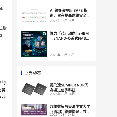
 
AI 领导者提出 SAFE 指
南，旨在提高网络安全透
明度
2026年08月05日
式增
算力「芯」动向 | zHBM
损
与zNAND-O首秀FMS
2026 ：三星把HBM叠上
GPU头顶，内存战争换了
个维度，z轴算盘的魅力
2026年08月05日
在哪？
业界动态
量的
英飞凌SEMPER NOR闪
业务
存通过信骅科技
2026年08月04日
AST2700 BMC认证，全
企业
面强化其数据中心服务器
管理
超擎数智与香港中文大学
（深圳）签署协议，共建
2026年08月04日
人工智能和边缘计算联合