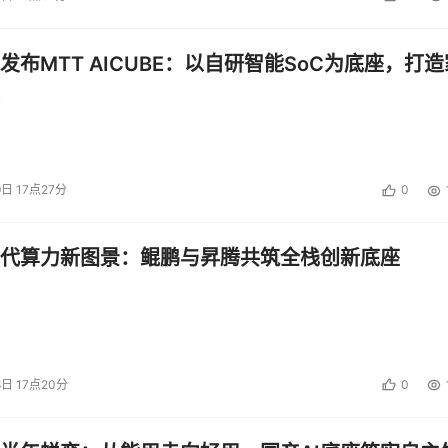
的协同效力，瑞数信息“应用数据安全主动防御解决方案”让企业能够
将安全能力提升至可持续安全对抗的新台阶，从而高效应对应用数
发布MTT AICUBE：以自研智能SoC为底座，打造
投资建议。
9日 17点27分
0
代算力新图景：鲲鹏与昇腾共筑全栈创新底座
8日 17点20分
0