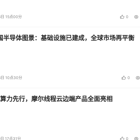
一步数据泄露。
6日 15点00分
0
识别和可编程对抗技术实现对各种自动化工具的识别，提供实时
中国半导体图景：基础设施已建成，全球市场再平衡
应用数据安全风险的入口。
PI接口的敏感数据管控成为各企业数据安全建设重点。瑞数应用数
6日 10点30分
0
别、敏感数据和攻击检测、访问行为分析和异常处置，实现API敏
API的安全基线，对可能造成批量数据泄漏的API滥用、API异
算力先行，摩尔线程云边端产品全面亮相
决供应链交互数据安全问题。
案”实现了涵盖Web、H5、APP、API、微信、小程序等全渠
动态安全”技术，完全颠覆了传统安全依赖攻击特征与策略规则
各种利用自动化工具发起的恶意行为做到更及时、更高效地拦截
9日 17点31分
0