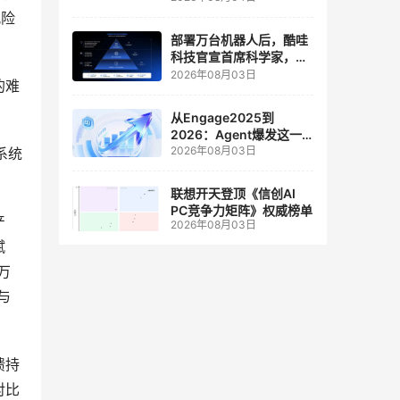
人工智能和边缘计算联合
风险
实验室
部署万台机器人后，酷哇
科技官宣首席科学家，要
让世界模型交付生产力
2026年08月03日
的难
从Engage2025到
2026：Agent爆发这一
2026年08月03日
年，AI CRM 走到哪了
系统
联想开天登顶《信创AI
PC竞争力矩阵》权威榜单
产
2026年08月03日
赋
万
与
馈持
对比