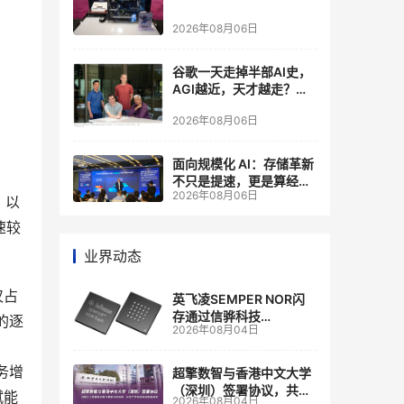
2026年08月06日
谷歌一天走掉半部AI史，
AGI越近，天才越走？大
厂的组织模式，正在拖住
2026年08月06日
自己的研发节奏
面向规模化 AI：存储革新
不只是提速，更是算经济
2026年08月06日
账
。以
速较
业界动态
仅占
英飞凌SEMPER NOR闪
存通过信骅科技
的逐
2026年08月04日
AST2700 BMC认证，全
面强化其数据中心服务器
管理
务增
超擎数智与香港中文大学
（深圳）签署协议，共建
赋能
2026年08月04日