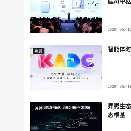
庭AI中枢
2026年05月1
智能体时
鲲鹏
鲲鹏
2026年05月1
昇腾生态
昇腾
态根基