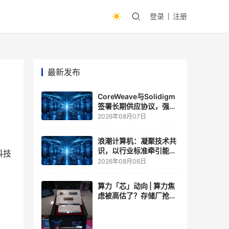
登录
注册
最新发布
CoreWeave与Solidigm
签署长期供应协议，强化
一体化人工智能云平台
2026年08月07日
浪潮计算机：凝聚技术共
识，以行业标准牵引能力
科技
跃升
2026年08月06日
算力「芯」动向 | 算力焦
虑被高估了？存储厂抢了
算力厂的戏，江波龙FMS
现场改写端侧AI规则