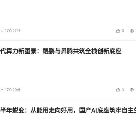
9日 17点27分
0
代算力新图景：鲲鹏与昇腾共筑全栈创新底座
8日 17点20分
0
半年蜕变：从能用走向好用，国产AI底座筑牢自主