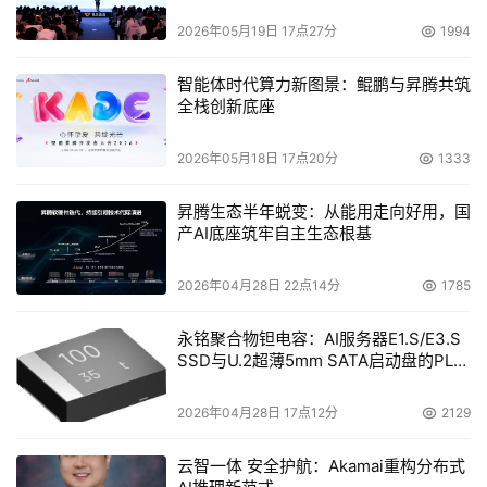
2026年05月19日 17点27分
1994
智能体时代算力新图景：鲲鹏与昇腾共筑
全栈创新底座
2026年05月18日 17点20分
1333
昇腾生态半年蜕变：从能用走向好用，国
产AI底座筑牢自主生态根基
2026年04月28日 22点14分
1785
永铭聚合物钽电容：AI服务器E1.S/E3.S
SSD与U.2超薄5mm SATA启动盘的PLP
电容选型分析
2026年04月28日 17点12分
2129
云智一体 安全护航：Akamai重构分布式