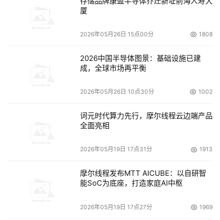
存储品牌康盈半导体乔迁新址前海人寿大
安全认证委员会委员刘玉节）
厦
上海速擎软件副董事长刘玉节发表了《信创时代下，商业银
2026年05月26日 15点00分
1808
行信息安全体系面临的机遇与挑战》的主题演讲，分享了信
息安全建设新思路。他指出信息安全实施要以业务数据保障
2026中国半导体图景：基础设施已建
成，全球市场再平衡
为起点、数据安全管理为核心、数据安全技术为实现、信息
安全运营为支撑，并描绘了信息安全实施路线。 
2026年05月26日 10点30分
1002
词元时代算力先行，摩尔线程云边端产品
全面亮相
（数库科技产品副总裁范珺劼）
2026年05月19日 17点31分
1913
数库科技产品副总裁范珺劼发表了题为《产业大数据赋能银
行数字化转型》的主题演讲，范珺劼从智能营销、行业分
摩尔线程发布MTT AICUBE：以自研智
析、客户与行业风险管理等方面分享了数库科技在银行对公
能SoC为底座，打造家庭AI中枢
业务领域的应用案例。他表示，数库科技目前针对银行对公
2026年05月19日 17点27分
1969
营销和风控的解决方案，旨在提高银行对公业务在产业获