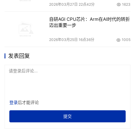
政策上的不断鼓励和支持，金融科技的应用得到广泛重视，
2026年03月27日 22点42分
1623
加速了整个金融行业数字化转型进程。金融与科技的有机结
自研AGI CPU芯片：Arm在AI时代的转折
合，大大促进了金融服务的效率，但同时也对金融数据安全
迈出重要一步
提出了极大的挑战，金融科技也将向“数字金融、智能金融”
转变。本次高峰论坛上的各界精英，共同为信创时代下商业
2026年03月25日 16点36分
1005
银行的信息化建设献言献策，探讨解决行业目前存在的障碍
与难题，为我国商业银行的信息化发展提供了诸多有价值的
发表回复
解决方案。
请登录后评论...
作者:王瑶
本文来源于DOIT传媒，文章内容仅供参考，不构成投资建议。
登录
后才能评论
提交