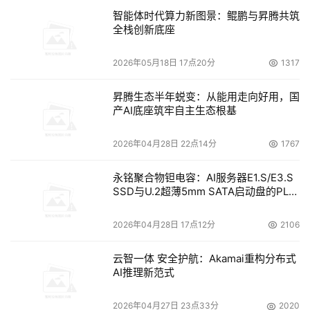
客、风控、运营等场景的智能化水平，精准刻画企业分层分
智能体时代算力新图景：鲲鹏与昇腾共筑
类信息，促进银行对公业务数字化转型，打造可服务对公各
全栈创新底座
业务环节的产业大数据辅助平台。
2026年05月18日 17点20分
1317
本届论坛启动了计世新金融研究院成立仪式，计世新金融研
昇腾生态半年蜕变：从能用走向好用，国
究院院长代军和计世新金融世界事业部总经理裴胜坤共同为
产AI底座筑牢自主生态根基
计世新金融研究院揭牌
2026年04月28日 22点14分
1767
永铭聚合物钽电容：AI服务器E1.S/E3.S
（揭牌仪式）
SSD与U.2超薄5mm SATA启动盘的PLP
电容选型分析
计世新金融研究院是一家为银行业及金融科技公司提供高端
2026年04月28日 17点12分
2106
政策研讨和业务交流的平台，服务于从业人员、行业机构、
云智一体 安全护航：Akamai重构分布式
政策监管，致力于推动新金融思想、业务、技术创新和经验
AI推理新范式
交流，助力金融与科技的融合发展。
2026年04月27日 23点33分
2020