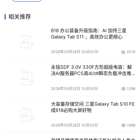
（
京东科技集团金融机构部-金融科技解决方案总经理王
岗）
相关推荐
 京东科技集团金融机构部
-
金融科技解决方案总经理王岗发
618 办公装备升级指南：AI 加持三星
表了《数智时代金融创新展望》主题演讲，其认为金融机构
Galaxy Tab S11 ，高效办公更顺心
数字化转型应该是技术与业务的深度融合，金融机构的转型
2026年05月26日 20点00分
2016
路径是战略转型引发的架构、技术和业务全方位转型，是为
了实现更好服务客户，业务增长的统一目标。京东科技基于
永铭SDF 3.0V 330F方形超级电容：解
多年数字化转型实践经验，通过“科技+业务+生态“三大核心
决AI服务器PCS高di/dt瞬态负载冲击难
能力数字化构建，助力金融机构在数字化转型中建立起具符
题
合自身特色和未来需求的数智技术、数智服务、数智运营和
2026年05月25日 10点00分
1296
数智业务能力，在实现技术自主可控的同时，完成业务创
大容量存储空间 三星Galaxy Tab S10 FE
新、场景拓展的全面升级。 
成618必购大屏好物
2026年05月28日 10点00分
1998
（
上海速擎软件副董事长，上海速邦咨询CEO，中国网络