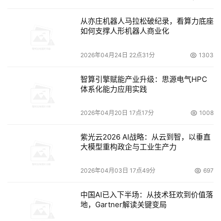
此外，本届论坛还揭晓了获得2021年度数字金融创新人物
奖、2021年度数字金融创新突出贡献奖、2021年度最佳数
从亦庄机器人马拉松破纪录，看算力底座
如何支撑人形机器人商业化
字化转型服务商奖以及2021年度中国优秀金融信息化创新
案例的榜单，获奖机构分别就获奖作品进行了案例分享。
2026年04月24日 22点31分
1303
计世新金融研究院持续关注银行领域内的科技创新应用，于
智算引擎赋能产业升级：思源电气HPC
体系化能力应用实践
2021年3月初开始面向银行业征集金融科技创新案例，由监
管部门、协会组织和知名高校的专家组成了专业评委会，依
2026年04月20日 17点17分
1008
据对业务的效率提升、风险控制、解决行业痛点等六大维
度，从百余家报名机构中评选出八家在金融科技创新领域作
紫光云2026 AI战略：从云到智，以垂直
出过突出性贡献的银行，分别为广西北部湾银行、长春农商
大模型重构政企与工业生产力
银行、宁夏银行、平顶山银行、哈尔滨银行、德州银行、徽
2026年04月03日 17点49分
697
商银行、重庆银行。
中国AI已入下半场：从技术狂欢到价值落
作为对国计民生发挥重要作用的银行业，在过去五年受到互
地，Gartner解读关键变局
联网金融发展的推动，“零接触、线上化”服务得到监管层在