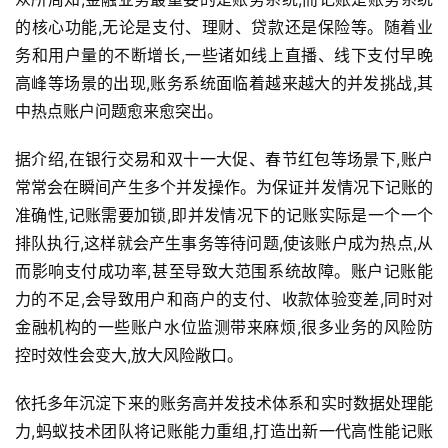
的核心功能,无论是支付、理财、贷款还是保险等。随着业
务和用户量的不断增长,一些诸如线上直播、线下支付早晚
高峰等场景的出现,账务系统面临着越来越大的并发挑战,其
中热点账户问题愈来愈突出。
据介绍,在银行交易和双十一大促、春节红包等场景下,账户
常常会在瞬间产生多个并发操作。为保证并发情况下记账的
准确性,记账需要加锁,即并发情况下的记账实际是一个一个
排队执行,这样就会产生事务等待问题,使该账户成为热点,从
而影响支付成功率,甚至导致大范围系统故障。账户记账能
力的不足,会导致用户和商户的支付、收款体验变差,同时对
金融机构的一些账户水位监测带来麻烦,很多业务的风险防
控时效性会变大,放大风险敞口。
依托多年沉淀下来的账务高并发技术体系和实时数据处理能
力,蚂蚁技术团队将记账能力重组,打造出新一代高性能记账