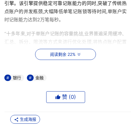
引擎。该引擎提供稳定可靠记账能力的同时,突破了传统热
点账户的并发瓶颈,大幅降低单笔记账锁等待时间,单账户实
时记账能力达到2万笔每秒。
“十多年来,对于单账户记账的容量挑战,业界普遍采用缓冲、
汇总、拆分、限流等方式来进行优化处理,将热点账户配置
成非实时记账,但其实是不得已而为之的一个妥协,会带来新
阅读剩余 22%
的问题,并不完美。”蚂蚁金融核心资深技术专家李玄表示,
“蚂蚁技术团队在去年研发出的新一代记账引擎,通过应用层
和计算存储层融合优化的方式,释放了硬件资源的极限,大幅
银行
金融
度提升了单账户的实时记账吞吐量,从根本上解决了这个业
界难题。”
赞 (
0
)
据悉,目前该技术已经在支付宝直付通直播业务中应用, 2万
笔每秒的单账户实时记账能力可使账户余额实时更新无延
生成海报
迟,在保证资金安全的同时,大幅提升平台和商户的服务体
验。