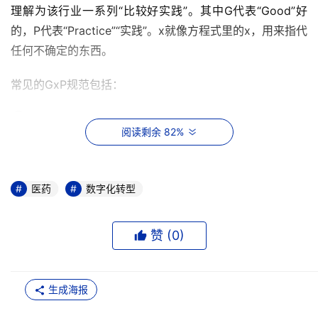
理解为该行业一系列“比较好实践”。其中G代表“Good”好
的，P代表“Practice”“实践”。x就像方程式里的x，用来指代
任何不确定的东西。
常见的GxP规范包括：
①与药品研究有关的GLP（《药品非临床研究质量管理规
阅读剩余 82%
范》L为“Laboratory”，含义是“实验室、非临床”）与
GCP（《药品临床研究质量管理规范》C为“Clinical”，含义
是“临床”），
医药
数字化转型
②与药品生产相关的GMP药品生产质量管理规范（这里的
M即”manufacturing”），
赞 (
0
)
③与药品经营分销相关的，GSP（药品经营质量管理规范 
在美国称GDP Good Distribute Practice），GDP（医药
生成海报
行业良好分销规范）。