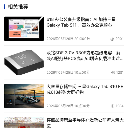
相关推荐
【具体的规则与困境】
618 办公装备升级指南：AI 加持三星
GxP规范对于计算机化系统的具体要求可以参考GxP规范的
Galaxy Tab S11 ，高效办公更顺心
权威实践指南GAMP 5（《良好自动化生产实践指南》简称
GAMP，最新版为第5版）以及“《药品生产质量管理规范》
2026年05月26日 20点00分
2001
附录一 计算机化系统”。
永铭SDF 3.0V 330F方形超级电容：解
决AI服务器PCS高di/dt瞬态负载冲击难
该规范对于医药行业构建计算机化系统的要求非常严格。
题
2026年05月25日 10点00分
1281
举个例子，按照GAMP 5的定义，医药行业中凡是使用代码
实现业务场景的软件都是第5类软件（定制软件），对于这
大容量存储空间 三星Galaxy Tab S10 FE
类软件编程定制过程，有个很夸张的要求。那就是编程开发
成618必购大屏好物
所用的电脑要始终在摄像头的监控之下，而且编程电脑始终
不能移出办公室，就算是电脑坏了也只能在摄像头下维修。
2026年05月28日 10点00分
1984
而且，所有监控视频都要保存6个月之久。
存储品牌康盈半导体乔迁新址前海人寿大
厦
计算机化系统需要遵守的规则还有很多，再举2个例子。