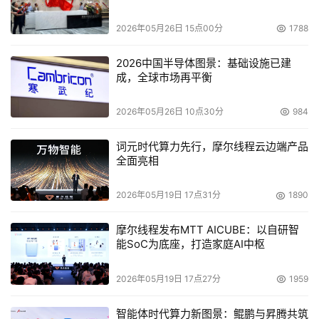
2026年05月26日 15点00分
1788
GxP规范对计算机化于身份认证要求非常严格。它要求计算
机化系统所有关键操作步骤都要二次认证。（参见《药品生
2026中国半导体图景：基础设施已建
产质量管理规范》附录一 计算机化系统，第15条①）计算
成，全球市场再平衡
机化系统是需要跟管理相协调的，不仅仅是需要系统具备这
些功能，也需要管理上有相应的配合。对于计算机化系统密
2026年05月26日 10点30分
984
码二次认证与严格的密码管理交相呼应。比如说，你在知名
词元时代算力先行，摩尔线程云边端产品
药企泄露自己密码，如同《三体》小说里泄露了自己的坐
全面亮相
标，你在该企业的职业生涯会立刻终结。
2026年05月19日 17点31分
1890
摩尔线程发布MTT AICUBE：以自研智
图 小说《三体》中“黑暗森林法则”：坐标泄露导致文明灭亡
能SoC为底座，打造家庭AI中枢
符合GxP规范的系统，所有细微的改动都要有记录，这份记
2026年05月19日 17点27分
1959
录可细致到明确谁/什么时间/为什么/把什么/改成什么，而
智能体时代算力新图景：鲲鹏与昇腾共筑
这日志具有法律效应，可追溯，可审计，可追责，一点不开