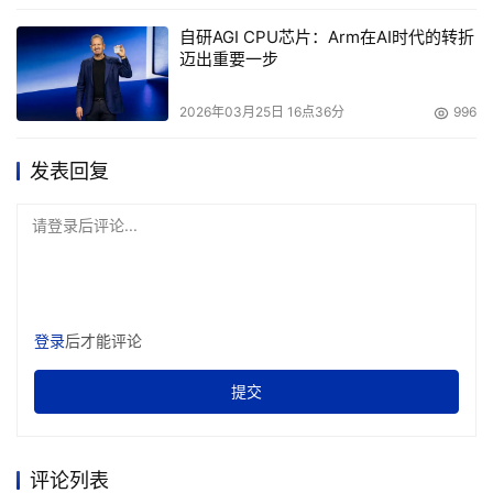
开发软件，最终恶性循环。
自研AGI CPU芯片：Arm在AI时代的转折
迈出重要一步
第4类软件是可配置软件。大部分此类软件灵活性都很有
限，只能适应一些简单场景，远远没法满足药企需要。所
2026年03月25日 16点36分
996
以，医药企业是面临着实实在在的数字化困境。
发表回复
【破局新思路】
请登录后评论...
有没有一种四类软件，只需配置无需写代码，就能实现药企
所需的各种符合GxP规范的业务场景需要应用呢？这种软件
灵活性极强，就像一类软件Excel那样方便易用，又具有
Excel所没有的强大的协同功能与安全性，帮助医药企业彻
登录
后才能评论
底解决数字化困境。
提交
其实这样的软件是存在的，它就是魔方网表。
它将GxP规范的各种要求以及GxP最佳实践GAMP中的提到
评论列表