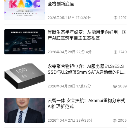
全栈创新底座
玩笑。（参见《药品生产质量管理规范》附录一 计算机化
系统，第16条②）
2026年05月18日 17点20分
1297
GxP规范对于计算机化系统要求还有很多，在这里不具体展
昇腾生态半年蜕变：从能用走向好用，国
开了。
产AI底座筑牢自主生态根基
医药行业对于构建计算化系统管理是非常严格的，此外医药
2026年04月28日 22点14分
1749
行业对于软件验证方式也有着非常严格的规定。这个验证的
永铭聚合物钽电容：AI服务器E1.S/E3.S
过程非常繁琐，周期长度甚至接近系统开发的周期。
SSD与U.2超薄5mm SATA启动盘的PLP
电容选型分析
按照GAMP 5的相关规定，涉及编程开发实现业务场景的5
2026年04月28日 17点12分
2089
类软件（定制软件），具有高度的复杂性风险性，需要独立
的第三方机构提供专业GxP验证。
云智一体 安全护航：Akamai重构分布式
AI推理新范式
其他类别的软件，如第1类软件（基本软件）、第3类软件
（不可配置软件）、第4类软件（可配置软件）由于不涉及
2026年04月27日 23点33分
2005
重新编程实现具体业务场景，药企可自行验证。