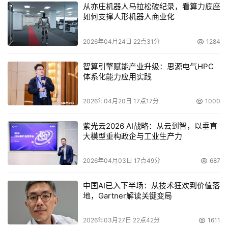
从亦庄机器人马拉松破纪录，看算力底座
如何支撑人形机器人商业化
然而或许是难以找到特别权威、特别可信的第三方GxP验证
机构，很多知名药企最终都选择放弃定制软件（5类软
2026年04月24日 22点31分
1284
件）。
智算引擎赋能产业升级：思源电气HPC
其实除了定制软件，第1类软件、第3类软件、第4类软件，
体系化能力应用实践
对于药企来说都有各自的局限性。
2026年04月20日 17点17分
1000
第1类软件是基础软件，它就是像Excel、Windows这样的
软件，只能解决一些基本问题。
紫光云2026 AI战略：从云到智，以垂直
大模型重构政企与工业生产力
第3类软件是不可配置软件。3类软件很难符合不同药企的
2026年04月03日 17点49分
687
个性化需求；另外，医药行业开发软件需要通过复杂独特的
GxP验证，成本较高，导致软件企业为该行业打造软件的热
中国AI已入下半场：从技术狂欢到价值落
情不高，市面上符合医药企业实际需要的产品比较稀少。而
地，Gartner解读关键变局
药企长期找不到合适的软件，更多选择效率低下的人工方式
管理数据，数字需求逐渐萎缩，软件厂商更没有动力为他们
2026年03月27日 22点42分
1611