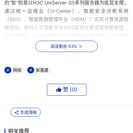
的“智”则是以H3C UniServer G5系列服务器为底层支撑，
通过统一运维云（U-Center）、智能安全诊断系统
（SDS）、智能数据管理平台（HDM））实现计算资源智
能优化，依托人工智能平台AIOS实现计算资源智能管理，
为深度学习、认知推理等工作负载提供全面支持，从而实现
由内及外的全栈智能应用。
阅读剩余 63%
全新升级的AD-NET解决方案，依托于核心先知网络架构
SNA，支持基于SNA的“自诊断网络”和“自隔离网络”，让网
网络
新基建
络形成自动化、自优化和自主化，实现本地AI、设备AI、云
端AI的全面智能化应用，让网络真正成为智能网络。
赞 (
0
)
新华三集团与合肥人工智能研究院合作成立“智能网络联合
生成海报
实验室”
相关推荐