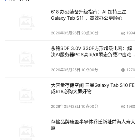
在存储软件层，融合算力与算法的新华三智能数据平台，以
智能数据引擎为核心，实现T0存储、T1存储、二级存储、
618 办公装备升级指南：AI 加持三星
Galaxy Tab S11 ，高效办公更顺心
大数据存储以及云存储的全局监测，并提供针对潜在故障的
预警及故障根因的智能分析，最大限度降低存储治理的难度
2026年05月26日 20点00分
1994
和成本，为企业实现存得更多、存得更快、存得更省的智能
目标。
永铭SDF 3.0V 330F方形超级电容：解
决AI服务器PCS高di/dt瞬态负载冲击难
此外，数字基础设施快速增长与有限运维资源之间的矛盾则
题
需要“智能化”来解决。新华三集团U-Center统一运维解决方
2026年05月25日 10点00分
1270
案实现将运维数据集成和标准化，通过内化专家经验和人工
大容量存储空间 三星Galaxy Tab S10 FE
智能算法形成数据洞察并带入实践，监控系统状态，辅助或
成618必购大屏好物
者主动发掘故障根因，甚至在故障前提供智能预警，切实保
障系统的可靠性。
2026年05月28日 10点00分
1980
助力客户业务和运营更智能
存储品牌康盈半导体乔迁新址前海人寿大
厦
多年来，新华三集团联合四川大学华西医院、京东方、湖北