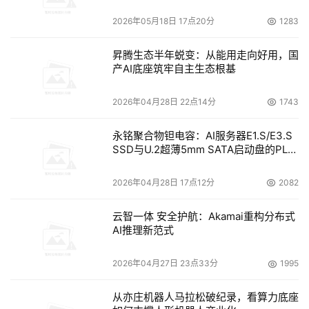
在湖北邮政，新华三集团基于SDN的AD-WAN智能广域网
2026年05月18日 17点20分
1283
解决方案的应用，为其带来了自身业务发展的“第二次春
天”。新华三通过“管”、“控”、“析”三维一体的融合网络控制
昇腾生态半年蜕变：从能用走向好用，国
中枢和智能大脑，帮助湖北邮政实现了广域网链路的合理利
产AI底座筑牢自主生态根基
用和灵活调度，网络和业务运行情况的实时把控，构建起了
2026年04月28日 22点14分
1743
新一代智慧邮政广域网，使得湖北邮政成为行业智能新典
范。
永铭聚合物钽电容：AI服务器E1.S/E3.S
SSD与U.2超薄5mm SATA启动盘的PLP
随着新基建进程的不断深化，AI的应用将会加速普及，强AI
电容选型分析
时代也终会来临。而新华三集团将在AI in ALL智能战略的
2026年04月28日 17点12分
2082
指引下，不断强化自身产品的智能性，助力更多客户智能化
业务运营，引领自身与客户向智能时代全速前进。
云智一体 安全护航：Akamai重构分布式
AI推理新范式
来源：donews
2026年04月27日 23点33分
1995
从亦庄机器人马拉松破纪录，看算力底座
本文来源于DOIT传媒，文章内容仅供参考，不构成投资建议。