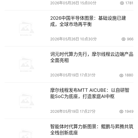
邮政等多家企业不断推进AI应用与落地，拥有了丰富的AI应
2026年05月26日 15点00分
1781
用落地经验。
2026中国半导体图景：基础设施已建
成，全球市场再平衡
在四川大学华西医院，新华三集团的加入为其带去了强劲的
动力支持。独特的“1+N+N”架构、功能全面的云平台、定制
2026年05月26日 10点30分
966
化的门户和统一的AI服务都给华西医院带来了新动力。这其
中，新华三通过统一的AI服务，无缝对接数据与AI平台，实
词元时代算力先行，摩尔线程云边端产品
全面亮相
现医学模型的快速构建，并让AI辅助医生完成高效诊断成为
可能，极大地助力了华西医院向智慧化时代阔步迈进。
2026年05月19日 17点31分
1880
在京东方，新华三集团联合京东方旗下子公司北京中祥英科
摩尔线程发布MTT AICUBE：以自研智
技有限公司，以“自动化+信息化+智能化”结合的方式，帮助
能SoC为底座，打造家庭AI中枢
其实现提质增效、降本减存、打造生态、模式创新的目标。
在“智能化”方面，新华三为MES系统的改造升级提供了全方
2026年05月19日 17点27分
1949
位的数字化基础设施， 并通过以深度学习算法打造自动缺
智能体时代算力新图景：鲲鹏与昇腾共筑
陷分类系统，大大提升了京东方向智能化迈进的步伐。
全栈创新底座