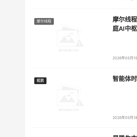
实。
摩尔线程
数字化的灯
摩尔线程
庭AI中枢
Cloud2.0已经成为行业共识，但为什么最晚出
硬核能力输出之外，相比一众互联网巨头们，华为
2026年05月1
骨子里。
而这正是做云服务所必须的基本理念，面向C端
智能体时
鲲鹏
鲲鹏
但是到了B端，尤其是云服务，从AI到通信，从
服务，才是拉开各个玩家之间差距的核心竞争力
但要想做到面面俱到，难度并不小。
2026年05月1
仅仅是数字化最迫切的汽车、金融、医疗、能源
明白他们的话语体系，理清需求就需要投入巨大