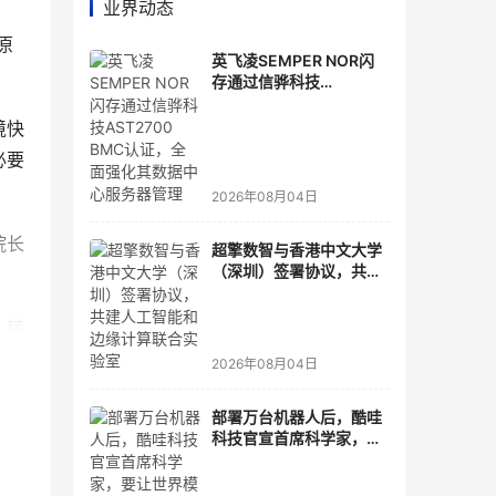
业界动态
原
英飞凌SEMPER NOR闪
存通过信骅科技
AST2700 BMC认证，全
面强化其数据中心服务器
境快
管理
必要
2026年08月04日
院长
超擎数智与香港中文大学
（深圳）签署协议，共建
人工智能和边缘计算联合
实验室
。转
2026年08月04日
提升
部署万台机器人后，酷哇
科技官宣首席科学家，要
的数
让世界模型交付生产力