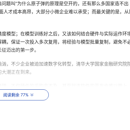
典问题叫“为什么原子弹的原理是空开的，还有那么多国家造不出
方面人才成本高昂，大部分小微企业难以承受；而最关键的是，从
精度模型；在模型训练好之后，又该如何结合硬件与实际运作环
解耦，保证一次投入多次复用，将经验与模型批量复制，避免不
长征迈出的第一步。
汹汹，不少企业被迫加速数字化转型，清华大学国家金融研究院
的大潮正在到来。
管理，不仅硬件的采购来不及，甚至就连软件的开发也难以跟上
阅读剩余 77%
业展望GIV2025》预测，到2025年，全球年存储数据量将
的存储资源，还有数字化的落后，让很多数据被浪费在故纸堆或者凌乱