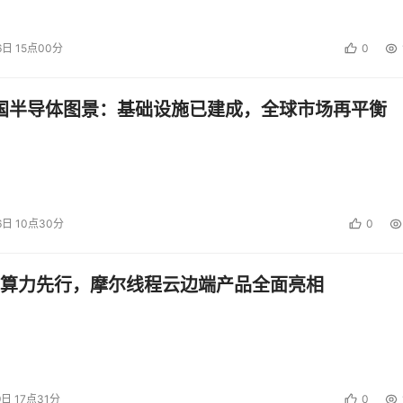
油田借助联手打造的勘探开发认知计算平台，将油气水层位的智
。
6日 15点00分
0
过推出应用使能服务ROMA，结合自身的数字化转型经历，积
托管、运维和集成一站式能力，加速用户的应用创新。
中国半导体图景：基础设施已建成，全球市场再平衡
，华为云通过区块链技术，将北京市的50+部门数据上链，不
分钟以内。疫情期间，北京市还基于华为云区块链服务搭建了“北
亿人次完成验证与使用。
6日 10点30分
0
据使能服务DAYU，上线了200+行业通用数据资产模型，让分
全域共享。
算力先行，摩尔线程云边端产品全面亮相
光率高，自然环境恶劣导致电站运营效率低下等问题，华为云与
业链提供25类47项数据服务，实现了用气象科学辅助规划，2
上，浓缩了华为30年ICT建设经验，也在千行百业中结出了不同
9日 17点31分
0