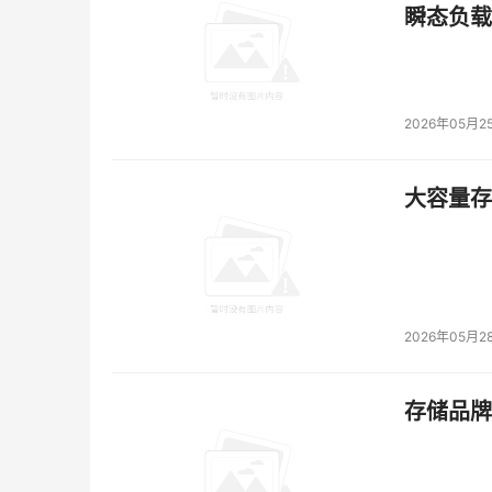
最直观的区别就是Cloud2.0可以解决用户的A
瞬态负载
针对公有云、混合云、边缘云三大场景，华为云提出
使能服务（AI使能ModelArts、应用使能R
为云ROMA、联接开发者的DevCloud、联接
2026年05月2
大容量存储
2026年05月2
存储品牌
其中，针对AI难落地，华为云通过推出AI使能服务M
知识模型，推动AI在千行百业落地。