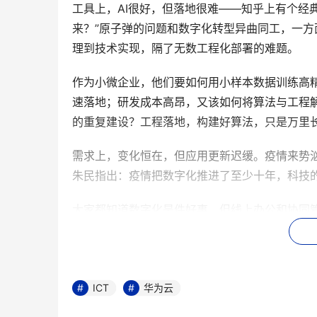
工具上，AI很好，但落地很难——知乎上有个经
来？”原子弹的问题和数字化转型异曲同工，一
理到技术实现，隔了无数工程化部署的难题。
作为小微企业，他们要如何用小样本数据训练高
速落地；研发成本高昂，又该如何将算法与工程
的重复建设？工程落地，构建好算法，只是万里
需求上，变化恒在，但应用更新迟缓。疫情来势
朱民指出：疫情把数字化推进了至少十年，科技
大家都知道数字化是件好事，但线上办公和协同
型背后，是实打实的技术与资本投入。
资源上，数据很多，但难以盘活；根据《华为全球产
至180ZB，是2018年的5.5倍。但是有限
ICT
华为云
据系统中，难以盘活：