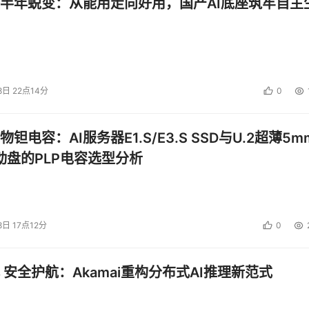
半年蜕变：从能用走向好用，国产AI底座筑牢自主
”概念和内涵作出正式解释，智能交通，作为三大基础设施之一被最
8日 22点14分
0
了收费模式的变化，以ETC为代表的软硬件建设；各省之间的
钽电容：AI服务器E1.S/E3.S SSD与U.2超薄5m
4万台异构设备，不同软件之间的兼容与互通。
启动盘的PLP电容选型分析
次构建、跨地域部署：端侧依靠传统的车载终端、信号机以及摄
点、百万级应用边云协同的IEF边缘组件及业务软件，实现车辆
维成本节省了十倍以上。
8日 17点12分
0
智慧机场 ，29省高速公路自由流 ，以及10余智慧城轨项目
 安全护航：Akamai重构分布式AI推理新范式
如何开采，每年因为煤炭开采而染上尘肺的病人的生活，却是地