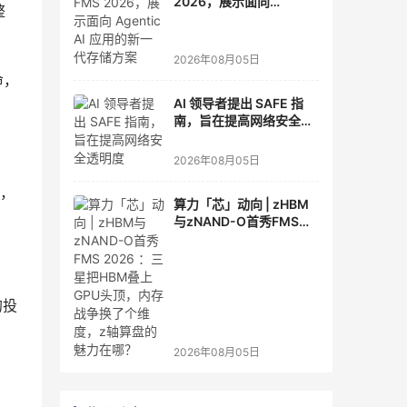
2026，展示面向
整
Agentic AI 应用的新一代
存储方案
2026年08月05日
命，
AI 领导者提出 SAFE 指
南，旨在提高网络安全透
明度
2026年08月05日
看，
算力「芯」动向 | zHBM
与zNAND-O首秀FMS
2026 ：三星把HBM叠上
GPU头顶，内存战争换了
个维度，z轴算盘的魅力
在哪？
的投
2026年08月05日
：