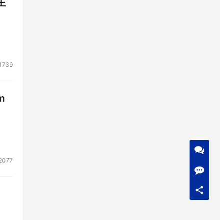
生
先提
1739
资金
m
像头
秒
2077
，成
面之