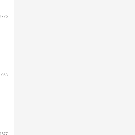
能识
1775
累了
同部
京
963
布
青海
8座
的果
1877