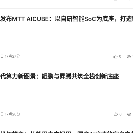
发布MTT AICUBE：以自研智能SoC为底座，打造
发的华为云增速最快？
云的toB基因，早在30年前华为通过交换机起家时，就已经刻
9日 17点27分
0
，有了理念，时间即是一切，所有产品可以在跑马圈地中不断完
代算力新图景：鲲鹏与昇腾共筑全栈创新底座
理念到产品，从好用到可靠性，能否面面俱到，能否一次性提供整
。
8日 17点20分
0
、交通、政企六大行业，每个行业都有自己的门槛与问题，哪怕
的时间成本。那么华为究竟是如何利用三大技术使能，帮助他们