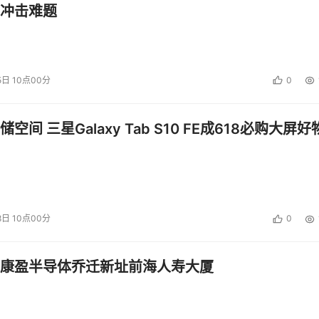
I、应用与数据的三大问题，以华为云为例：
冲击难题
了“134”技术架构：即1个基于擎天架构的云基础设施；3个技
OMA、数据使能DAYU），4个面向行业场景化的联接触点（联接应用
万物的IoT、联接组织的华为云会议等服务）。
5日 10点00分
0
空间 三星Galaxy Tab S10 FE成618必购大屏好
8日 10点00分
0
康盈半导体乔迁新址前海人寿大厦
odelArts，将行业知识与AI相结合，可以为用户提供300+行