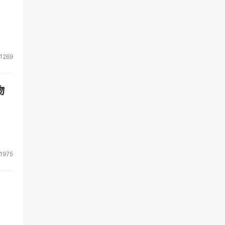
术
的华
1269
物
1975
业