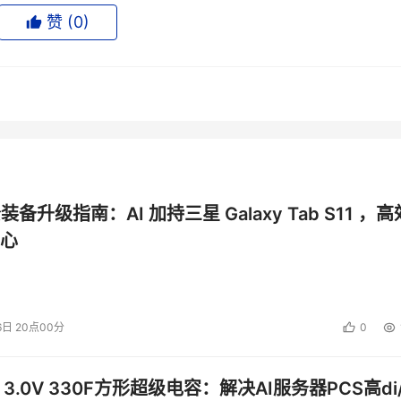
赞 (
0
)
知道自己用户每天通勤所需的时间；一家每年产生50TB影像数据
使在信息化水平最高的门诊部门，医院信息管理系统(HIS)普及
CT发展，巨头率先变革，后来者则可以通过上云的方式直接获
公装备升级指南：AI 加持三星 Galaxy Tab S11 ，高
少走很多弯路。
心
设施构建成的Cloud1.0，更需要在Cloud2.0时代，为用户
6日 20点00分
0
S，侧重计算、存储、网络等资源型服务。而Cloud2.0则可以为企业
硬件创新，也有软硬件、AI、数据的全栈协同。
 3.0V 330F方形超级电容：解决AI服务器PCS高di/