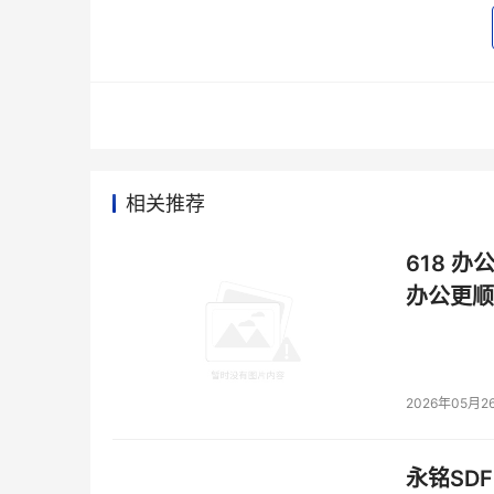
举例来说，每年卖出200万辆汽车的宝马，从不
三甲医院，影像数据只能淹没在服务器中吃灰，即
也仅有52.49%；
转型迫在眉睫，但问题应该如何解决？
华为30年走过的路，留下了什么
相关推荐
问题很致命，但问题也并不新鲜。经历几十年的I
618 办
头们的宝贵经验，毕竟站在巨人的肩膀上，可以
办公更顺
因此，这就要求云服务企业不仅能够为用户提供由基础
来经验的传递以及对行业的深入理解。
2026年05月2
其中的区别在于，Cloud1.0也就是传统的Iaa
供数字化转型的能力型服务。这其中，既有芯片和
永铭SDF