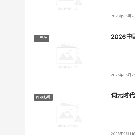
通过结合专家知识经验，华为云在中石油的大港
别时间缩短了70%，大幅提升了石油的开采效率
2026年05月2
针对应用开发迟缓，难以跟上时代变化，华为云通
超过2000个行业应用资产，为用户提供开发、
2026
半导体
为打通北京市各个部门之间的数据管理、共享壁垒
门之间一条数据从申请到使用的时间被压缩到10
健康宝”。到目前为止，已有3800万用户，16
2026年05月2
针对数据价值高、数量大但难盘活，华为云通过数
在不同时空部门的数据实现集中分析管理，以及
词元时代
摩尔线程
为解决新能源发电的波动性、随机性强，弃风弃
绿能通过建立国内首个能源大数据创新平台，为产
新能源场站“无人值班，少人值守”的产业转型。
应用AI、赋能应用、使能数据，华为云的黑土地
2026年05月1