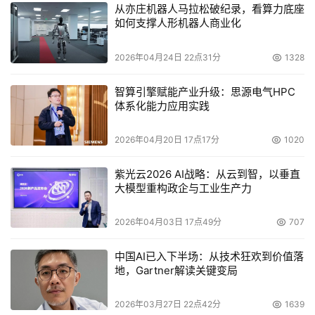
从亦庄机器人马拉松破纪录，看算力底座
如何支撑人形机器人商业化
2026年04月24日 22点31分
1328
智算引擎赋能产业升级：思源电气HPC
体系化能力应用实践
2026年04月20日 17点17分
1020
紫光云2026 AI战略：从云到智，以垂直
大模型重构政企与工业生产力
2026年04月03日 17点49分
707
无论是新款Micro LED，还是新款Neo QLED，均代表了三
中国AI已入下半场：从技术狂欢到价值落
星在高端电视领域的持续探索。从QLED、Neo QLED、
地，Gartner解读关键变局
Micro LED，再到Lifestyle系列，三星不仅尝试不断提升高
端电视显示技术的迭代飞跃，更试图通过革新电视形态，为
2026年03月27日 22点42分
1639