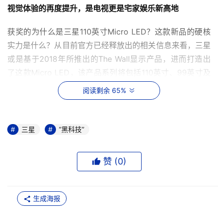
视觉体验的再度提升，是电视更是宅家娱乐新高地
获奖的为什么是三星110英寸Micro LED？这款新品的硬核
实力是什么？从目前官方已经释放出的相关信息来看，三星
或是基于2018年所推出的The Wall显示产品，进而打造出
了这款Micro LED，该产品系列将包括110英寸、99英寸及
以下型号，其最硬核的黑科技当属领先的发光技术。
阅读剩余 65%
由于采用了微米级的LED光源取代传统显示器中的背光和滤
色器，使其屏幕内可以拥有多达2400万个可单独控制的自
三星
“黑科技”
发光式LED光源。在Micro LED处理器的强势驱动下，更细
密的微米级LED光源排列，让画面显示细节更细腻，而自发
赞 (
0
)
光式设计让亮区更亮，暗区更暗，从根本上避免了光晕的出
现，可以实现令人惊叹的色彩和亮度。
生成海报