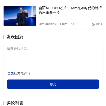
人们带来更加丰富多彩的高端电视使用体验。
自研AGI CPU芯片：Arm在AI时代的转折
迈出重要一步
而三星对创新和研发的持续投入，也为其行业领导者地位奠
定了基础。据悉，在截止2020年之前的14年时间里，三星
2026年03月25日 16点36分
1014
不仅一直是全球顶级智能电视品牌，同时也一直蝉联全球最
大的电视供应商。而据市场研究公司Omdia估计，2020年
发表回复
三星仍会延续这一领导者地位，这也就意味着三星将连续第
15年登顶全球电视市场。
请登录后评论...
三星也积极承担起了行业领导者的社会责任，在今年的CES
中提出打造可持续未来的承诺。为了落实承诺，三星一方面
从产品制造全程减少碳足迹，另一方面则逐渐采用电视环保
登录
后才能评论
包装，让产品真正“Going Green”。此外，三星还推出了加
入可再生塑料材质的太阳能遥控器，借助太阳光或室内灯光
提交
即可为遥控器充电，节省能源的同时延长电池的寿命。
评论列表