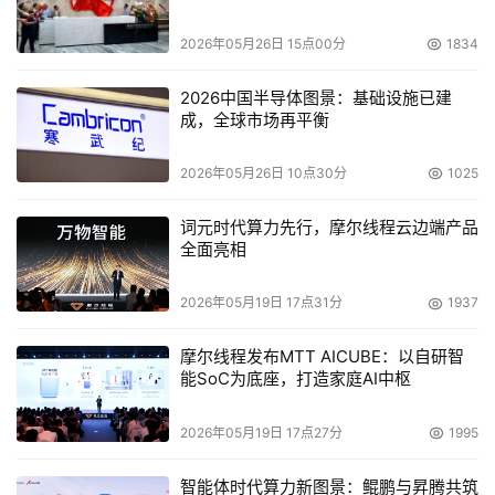
内容源，既可以同时观看多场球赛的现场直播，也可以一边
玩游戏一边观看游戏攻略，为这款Micro LED开发出了更多
2026年05月26日 15点00分
1834
具备实用价值的使用场景。
2026中国半导体图景：基础设施已建
成，全球市场再平衡
2026年05月26日 10点30分
1025
词元时代算力先行，摩尔线程云边端产品
全面亮相
2026年05月19日 17点31分
1937
摩尔线程发布MTT AICUBE：以自研智
能SoC为底座，打造家庭AI中枢
2026年05月19日 17点27分
1995
换言之，三星推出的这款Micro LED新品带来的不只是视觉
体验的提升，也是从设计美学到生活方式的多维度革新，加
智能体时代算力新图景：鲲鹏与昇腾共筑