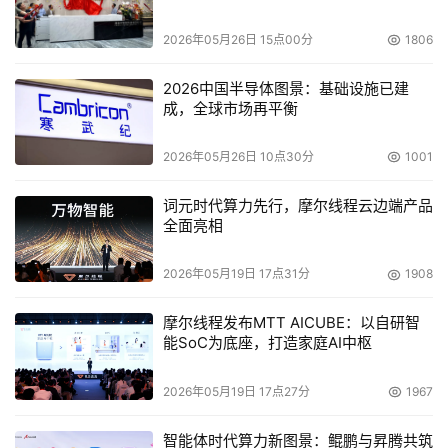
时。2020年第4季度，双方合作了基于腾讯微卡的深圳燃气
2026年05月26日 15点00分
1806
智慧物业管理系统，实现了一码通行、访客预约、VIP管
理、远程开门等智能化物业管理，并于2021年元旦假期期
2026中国半导体图景：基础设施已建
成，全球市场再平衡
间快速完成上线，在新年伊始给深燃员工提供了新的智慧通
行体验。双方的合作成果有力支撑了深圳燃气疫情防控及复
2026年05月26日 10点30分
1001
工复产，积极带动了深圳燃气智慧服务升级。
词元时代算力先行，摩尔线程云边端产品
在腾讯云副总裁张浩看来，新冠疫情在对经济增长和社会治
全面亮相
理造成破坏影响的同时，也为社会和各产业加速智慧化转型
制造了特殊契机。腾讯云愿意结合智慧能源团队实现的综合
2026年05月19日 17点31分
1908
能源工厂、智慧大脑、智慧燃气分析平台、智慧能源生态平
摩尔线程发布MTT AICUBE：以自研智
台等建设方案与实际案例，携手深圳燃气一起打造智慧燃
能SoC为底座，打造家庭AI中枢
气，向智慧能源迈进。
2026年05月19日 17点27分
1967
本次智慧协同办公平台一期项目的成功上线及二期项目合作
意向书的签订，标志着双方的战略合作进入新阶段。下一
智能体时代算力新图景：鲲鹏与昇腾共筑