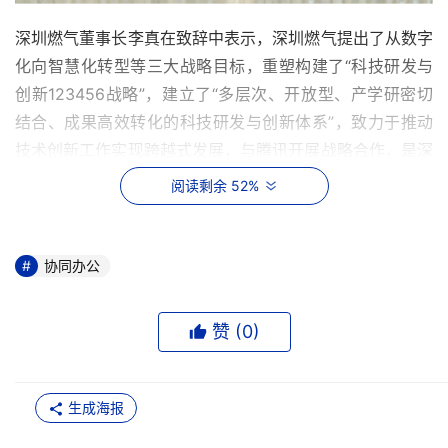
深圳燃气董事长李真在致辞中表示，深圳燃气提出了从数字
化向智慧化转型等三大战略目标，重塑构建了“科技研发与
创新123456战略”，建立了“多层次、开放型、产学研密切
结合、成果高效转化的科技研发与创新体系”，致力于推动
技术创新工作实现跨越式发展，与腾讯开展战略合作，是深
圳燃气创新驱动、加快转型升级、实现高质量发展的重大举
阅读剩余 52%
措。
腾讯集团副总裁沈丹则提到，腾讯作为以互联网为基础的科
协同办公
技与文化公司，可以为传统能源行业的数字化、智慧化转型
升级提供“数字接口”和“数字工具箱”，通过战略合作与开放
赞 (
0
)
平台，与深圳燃气共建数字生态共同体，推进云计算、大数
据、物联网、人工智能等前沿科技与燃气行业的融合发展及
创新共赢。
生成海报
事实上，深圳燃气与腾讯具有多年的合作基础，双方在