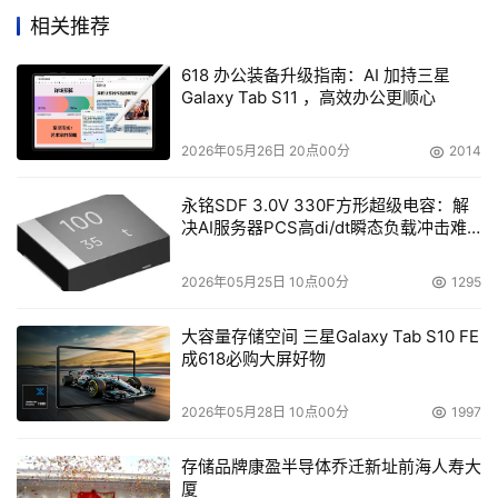
2015年率先开展燃气领域的移动支付合作，随后开通了深
相关推荐
圳燃气和深燃石油气微信公众号在线自助服务，并于2019
618 办公装备升级指南：AI 加持三星
年打造了基于微信公众号的以自主品牌燃气具为主销商品
Galaxy Tab S11 ，高效办公更顺心
“优燃生活”商城，同时建立了“燃值”积分商城、员工内购商
城、可全员营销的分销商城，惠及2000万用户。
2026年05月26日 20点00分
2014
截至目前，深圳燃气微信公众号关注用户近240万，总收费
永铭SDF 3.0V 330F方形超级电容：解
决AI服务器PCS高di/dt瞬态负载冲击难
600多万笔，总收费金额超13亿元；深燃石油气公众号目前
题
关注用户近82万，总收费880多万笔，总收费金额超9亿
2026年05月25日 10点00分
1295
元。
大容量存储空间 三星Galaxy Tab S10 FE
2020年4月，深圳燃气与腾讯签订战略合作协议，加速智慧
成618必购大屏好物
能源建设和智慧管网的业务创新，推进深圳燃气的数字化转
型升级。
2026年05月28日 10点00分
1997
2020年初疫情爆发期间，双方高效完成公有云企业微信平
存储品牌康盈半导体乔迁新址前海人寿大
厦
台建设，平台累计召开2422次线上会议，总时长达1671小