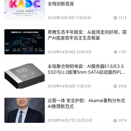
步，深圳燃气将与腾讯继续深化战略合作，充分挖掘客户资
全栈创新底座
源、管网资源，形成从智慧燃气到智慧能源，再到智慧城市
2026年05月18日 17点20分
1313
的新的服务模式和业态，力争成为智慧能源发展的推动者，
低碳城市服务的领跑者。
昇腾生态半年蜕变：从能用走向好用，国
产AI底座筑牢自主生态根基
本文来源于DOIT传媒，文章内容仅供参考，不构成投资建议。
2026年04月28日 22点14分
1767
永铭聚合物钽电容：AI服务器E1.S/E3.S
SSD与U.2超薄5mm SATA启动盘的PLP
电容选型分析
2026年04月28日 17点12分
2106
云智一体 安全护航：Akamai重构分布式
AI推理新范式
2026年04月27日 23点33分
2019