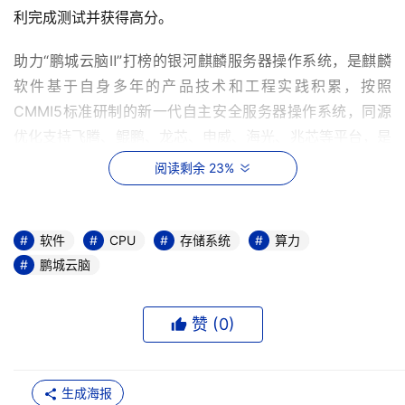
利完成测试并获得高分。
助力“鹏城云脑Ⅱ”打榜的银河麒麟服务器操作系统，是麒麟
软件基于自身多年的产品技术和工程实践积累，按照
CMMI5标准研制的新一代自主安全服务器操作系统，同源
优化支持飞腾、鲲鹏、龙芯、申威、海光、兆芯等平台，是
操作系统领域国家科技进步奖获得者，凭借安全能力和可靠
阅读剩余 23%
性能，适配软硬件产品超过10000款，目前已经在政务、电
力、航天、金融、电信、教育、大中型企业等行业或领域等
一万多家单位得到广泛应用。
软件
CPU
存储系统
算力
鹏城云脑
根据鹏城实验室统一安排，“鹏城云脑II”还将持续策划基于
KylinOS V10的更多打榜活动，麒麟公司将全力保障，并借
赞 (
0
)
此对系统的鲁棒性和性能进行优化。
生成海报