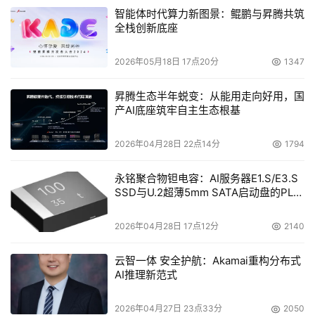
智能体时代算力新图景：鲲鹏与昇腾共筑
全栈创新底座
2026年05月18日 17点20分
1347
昇腾生态半年蜕变：从能用走向好用，国
产AI底座筑牢自主生态根基
2026年04月28日 22点14分
1794
永铭聚合物钽电容：AI服务器E1.S/E3.S
SSD与U.2超薄5mm SATA启动盘的PLP
电容选型分析
2026年04月28日 17点12分
2140
云智一体 安全护航：Akamai重构分布式
AI推理新范式
2026年04月27日 23点33分
2050