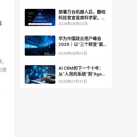
实验室
部署万台机器人后，酷哇
科技官宣首席科学家，要
落
让世界模型交付生产力
2026年08月03日
。
华为中国政企用户峰会
2026｜以“三个转变”驱动
服务体系全面升级
2026年08月01日
决，
AI CRM的下一个十年：
的建
从“人用的系统”到“Agent
调用的底座”
2026年07月31日
一直
拆分
。在
得清