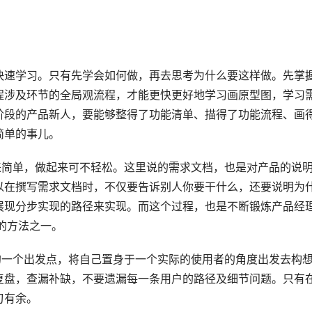
快速学习。只有先学会如何做，再去思考为什么要这样做。先掌
程涉及环节的全局观流程，才能更快更好地学习画原型图，学习
阶段的产品新人，要能够整得了功能清单、描得了功能流程、画
简单的事儿。
来简单，做起来可不轻松。这里说的需求文档，也是对产品的说
以在撰写需求文档时，不仅要告诉别人你要干什么，还要说明为
展现分步实现的路径来实现。而这个过程，也是不断锻炼产品经
力的方法之一。
的一个出发点，将自己置身于一个实际的使用者的角度出发去构
复盘，查漏补缺，不要遗漏每一条用户的路径及细节问题。只有
刃有余。