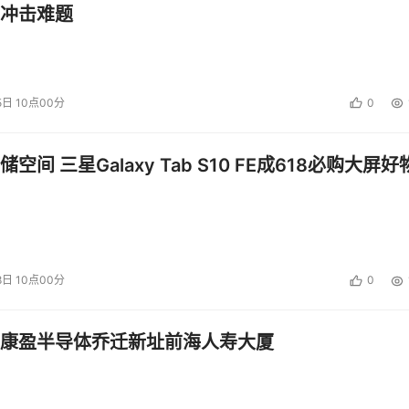
冲击难题
果你也打算发掘身上“创造时代”的潜力，这份“产品人升级指南”
5日 10点00分
0
投资建议。
空间 三星Galaxy Tab S10 FE成618必购大屏好
8日 10点00分
0
康盈半导体乔迁新址前海人寿大厦