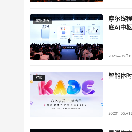
摩尔线程
摩尔线程
庭AI中枢
2026年05月1
智能体时
鲲鹏
鲲鹏
2026年05月1