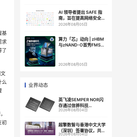
AI 领导者提出 SAFE 指
南，旨在提高网络安全透
明度
2026年08月05日
握基
算力「芯」动向 | zHBM
需求
与zNAND-O首秀FMS
得了
2026 ：三星把HBM叠上
GPU头顶，内存战争换了
个维度，z轴算盘的魅力
2026年08月05日
在哪？
明文
什么
业界动态
理
英飞凌SEMPER NOR闪
存通过信骅科技
2026年08月04日
AST2700 BMC认证，全
想，
面强化其数据中心服务器
在初
管理
超擎数智与香港中文大学
（深圳）签署协议，共建
2026年08月04日
人工智能和边缘计算联合