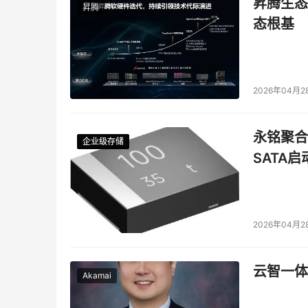
昇腾生态
昇腾
态根基
2026年04月2
永铭聚合物
企业级存储
企业级存储
企业级存储
企业级存储
SATA
2026年04月2
云智一体
Akamai