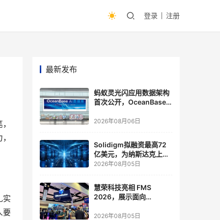
登录
注册
最新发布
蚂蚁灵光闪应用数据架构
首次公开，OceanBase
披露关键实践
2026年08月06日
笔，
力，
Solidigm拟融资最高72
亿美元，为纳斯达克上市
做准备
2026年08月05日
慧荣科技亮相 FMS
2026，展示面向
扎实
Agentic AI 应用的新一代
人要
存储方案
2026年08月05日