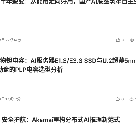
半年蜕变：从能用走向好用，国产AI底座筑牢自主
8日 22点14分
0
钽电容：AI服务器E1.S/E3.S SSD与U.2超薄5m
启动盘的PLP电容选型分析
8日 17点12分
0
 安全护航：Akamai重构分布式AI推理新范式