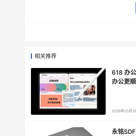
阶段三：高阶产品人，利用经验和能力创造价值
团队往往需要这么一个位置的人，TA能够沉淀
析，发现业务风险以及业务没有想到的提升点，
相关推荐
这个阶段对产品经理的综合能力要求更高。需要
业化的能力、更有能洞察用户心智的能力。这些
618 办
值。在产品出现问题时，能够跳脱出现有的逻辑
办公更顺
点，这些都是积累下来的经验。此外，能够考虑
间的配合、与技术的沟通等等），实现更大商业
在消费互联网红利开始触达天花板的时候，不仅
2026年05月2
产品的热度上涨，产品经理“在产品中赋能，提升
园招聘中也得以体现，以百度为例，2021校招
永铭SDF
幅增加，涉及视频创新、游戏、智能小程序、贴吧