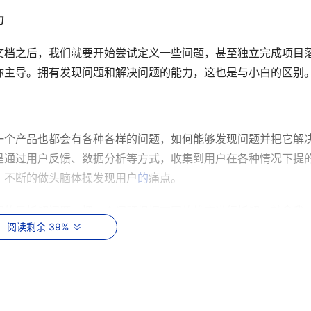
力
文档之后，我们就要开始尝试定义一些问题，甚至独立完成项目
你主导。拥有发现问题和解决问题的能力，这也是与小白的区别
一个产品也都会有各种各样的问题，如何能够发现问题并把它解
是通过用户反馈、数据分析等方式，收集到用户在各种情况下提
，不断的做头脑体操发现用户
的
痛点。
握的是拆解问题。把一个问题根据不同的维度进行拆解，就拿我
阅读剩余 39%
从个人状况、饮食、休息、锻炼等问题进行拆解，还可以把饮食
的解构、整合到本质之后，会变成一个个简单易操作的需求集合
炼自己的思维逻辑，你会发现每个产品功能背后的目的在不断变