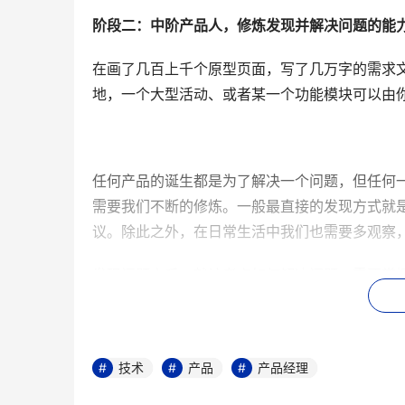
阶段二：中阶产品人，修炼发现并解决问题的能
在画了几百上千个原型页面，写了几万字的需求
地，一个大型活动、或者某一个功能模块可以由
任何产品的诞生都是为了解决一个问题，但任何
需要我们不断的修炼。一般最直接的发现方式就
议。除此之外，在日常生活中我们也需要多观察
发现问题之后，就该考虑如何解决问题，需要掌
减不下来的体重举例，如果我想要瘦下来，需要
到早餐、午餐、晚餐等更细化的问题，经过无穷
不断的发现问题和解决问题的过程中，也是在锻
技术
产品
产品经理
晰。