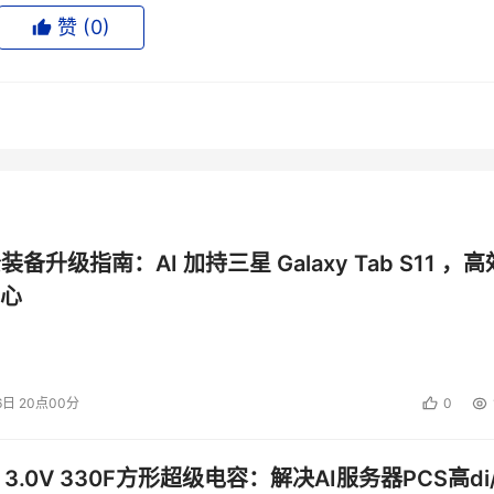
赞 (
0
)
成果，逐步构建团队文化，形成团队独有的做事风格。还可以通过
并带领团队挖掘隐含的业务痛点来设计产品。
产品经理拥有深度行业研究的能力，全面了解产品运营、考虑产
能力经验能够帮助产品突破一个个瓶颈，这也是产品经理的核心
公装备升级指南：AI 加持三星 Galaxy Tab S11 ，高
，看清楚它的本质，重新找准产品的位置从而发现解决问题的切
心
如何帮公司赚钱，通过有效合理的资源整合（包含了与运营、设
价值，也是高阶产品人的必备能力。
是C端产品，B端产品也开始成为资本与巨头的关注焦点，随着不
6日 20点00分
0
产品的价值”的作用也愈发显现。这一点在今年各家互联网大厂
信息中可以发现在整体岗位扩招40%的背景下，产品类岗位需求也
 3.0V 330F方形超级电容：解决AI服务器PCS高di/
、云计算等业务的19种产品类职位。科技大厂们似乎都看中了