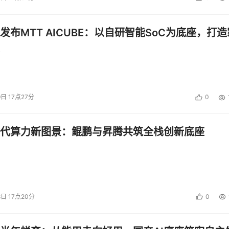
发布MTT AICUBE：以自研智能SoC为底座，打造
9日 17点27分
0
代算力新图景：鲲鹏与昇腾共筑全栈创新底座
8日 17点20分
0